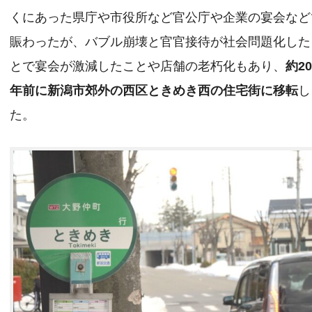
くにあった県庁や市役所など官公庁や企業の宴会など
賑わったが、バブル崩壊と官官接待が社会問題化した
とで宴会が激減したことや店舗の老朽化もあり、
約2
年前に新潟市郊外の西区ときめき西の住宅街に移転
し
た。