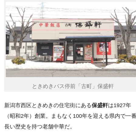
ときめきバス停前「古町」保盛軒
新潟市西区ときめきの住宅街にある
保盛軒
は1927年
（昭和2年）創業。まもなく100年を迎える県内で一
長い歴史を持つ老舗中華だ。