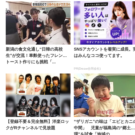
新潟の食文化通し“日韓の高校
SNSアカウントを着実に成長。
生”が交流！車麩使ったフレンチ
はみんなココ使ってます。
トースト作りにも挑戦「...
PR(Dreaw合同会社)
【登録不要＆完全無料】洋楽ロッ
“ザリガニ”の味は「エビとカニ
クがRチャンネルで見放題
中間」 児童が福島潟の“郷土料
理”を試食「地域の...