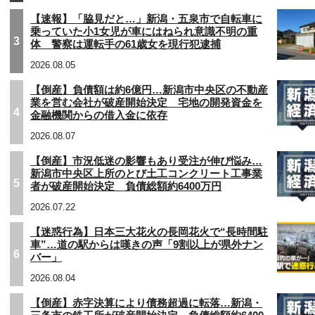
【速報】「脇見だと…」新潟・五泉市で自転車に
乗っていた小1女児が車にはねられ意識不明の重
3
体 警察は運転手の61歳女を現行犯逮捕
2026.08.05
【倒産】負債額は約6億円…新潟市中央区の不動産
業を営む会社が破産開始決定 宅地の開発資金を
4
金融機関からの借入金に依存
2026.08.07
【倒産】市況低迷の影響もあり受注が伸び悩み…
新潟市中央区上所のとび土工コンクリート工事業
5
者が破産開始決定 負債総額約6400万円
2026.07.22
【迷惑行為】日本三大花火の長岡花火で“長時間駐
車”…道の駅からは嘆きの声「9割以上が県外ナン
6
バー」
2026.08.04
【倒産】赤字決算により債務超過に転落…新潟・