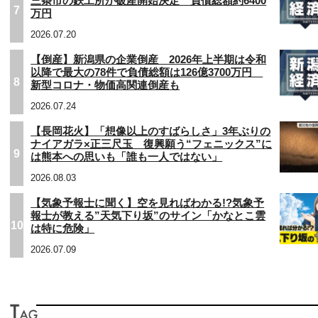
三条市の鉄工所が破産開始決定 負債総額約6400
7
万円
2026.07.20
【倒産】新潟県の企業倒産 2026年上半期は令和
以降で最大の78件で負債総額は126億3700万円
8
新型コロナ・物価高関連倒産も
2026.07.24
【長岡花火】「想像以上のすばらしさ」3年ぶりの
ナイアガラ×正三尺玉 復興願う“フェニックス”に
9
は熊本への思いも「誰も一人ではない」
2026.08.03
【気象予報士に聞く】空を見ればわかる!?気象予
報士が教える”天気下り坂”のサイン「かなとこ雲
10
は特に危険」
2026.07.09