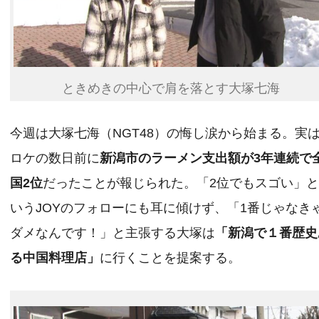
ときめきの中心で肩を落とす大塚七海
今週は大塚七海（NGT48）の悔し涙から始まる。実
ロケの数日前に
新潟市のラーメン支出額が3年連続で
国2位
だったことが報じられた。「2位でもスゴい」
いうJOYのフォローにも耳に傾けず、「1番じゃなき
ダメなんです！」と主張する大塚は
「新潟で１番歴史
る中国料理店」
に行くことを提案する。