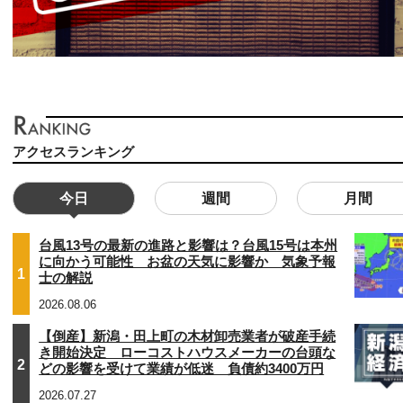
アクセスランキング
今日
週間
月間
台風13号の最新の進路と影響は？台風15号は本州
に向かう可能性 お盆の天気に影響か 気象予報
1
士の解説
2026.08.06
【倒産】新潟・田上町の木材卸売業者が破産手続
き開始決定 ローコストハウスメーカーの台頭な
2
どの影響を受けて業績が低迷 負債約3400万円
2026.07.27