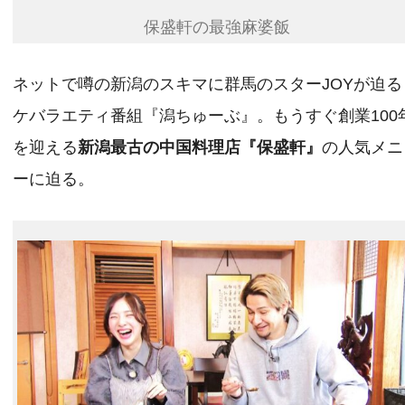
保盛軒の最強麻婆飯
ネットで噂の新潟のスキマに群馬のスターJOYが迫る
ケバラエティ番組『潟ちゅーぶ』。もうすぐ創業100
を迎える
新潟最古の中国料理店『保盛軒』
の人気メニ
ーに迫る。