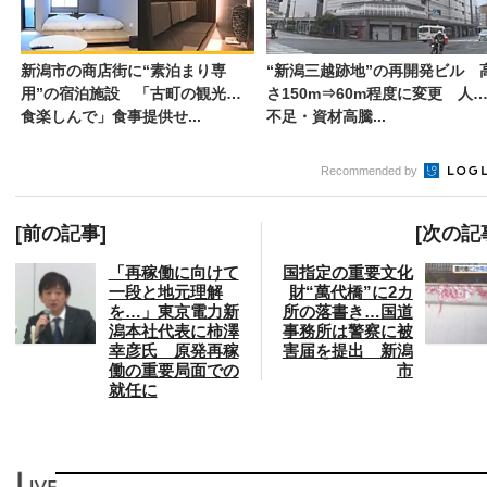
新潟市の商店街に“素泊まり専
“新潟三越跡地”の再開発ビル 
用”の宿泊施設 「古町の観光や
さ150m⇒60m程度に変更 人
食楽しんで」食事提供せ...
不足・資材高騰...
Recommended by
[前の記事]
[次の記
「再稼働に向けて
国指定の重要文化
一段と地元理解
財“萬代橋”に2カ
を…」東京電力新
所の落書き…国道
潟本社代表に柿澤
事務所は警察に被
幸彦氏 原発再稼
害届を提出 新潟
働の重要局面での
市
就任に