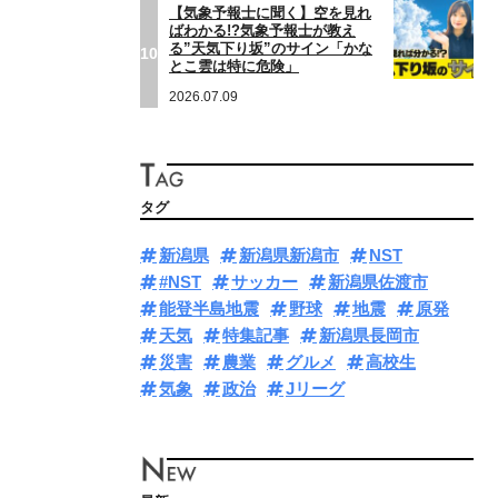
【気象予報士に聞く】空を見れ
ばわかる!?気象予報士が教え
る”天気下り坂”のサイン「かな
10
とこ雲は特に危険」
2026.07.09
タグ
新潟県
新潟県新潟市
NST
#NST
サッカー
新潟県佐渡市
能登半島地震
野球
地震
原発
天気
特集記事
新潟県長岡市
災害
農業
グルメ
高校生
気象
政治
Jリーグ