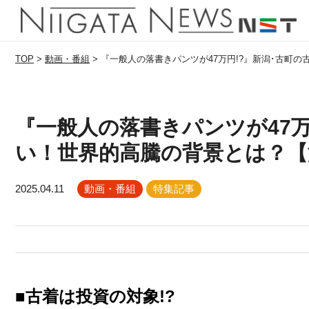
TOP
>
動画・番組
>
『一般人の落書きパンツが47万円!?』新潟･古町
『一般人の落書きパンツが47万
い！世界的高騰の背景とは？【
2025.04.11
動画・番組
特集記事
■古着は投資の対象!?