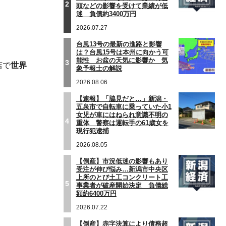
2
頭などの影響を受けて業績が低
迷 負債約3400万円
2026.07.27
台風13号の最新の進路と影響
は？台風15号は本州に向かう可
能性 お盆の天気に影響か 気
3
店で
世界
象予報士の解説
2026.08.06
【速報】「脇見だと…」新潟・
五泉市で自転車に乗っていた小1
女児が車にはねられ意識不明の
4
重体 警察は運転手の61歳女を
現行犯逮捕
2026.08.05
【倒産】市況低迷の影響もあり
受注が伸び悩み…新潟市中央区
上所のとび土工コンクリート工
5
事業者が破産開始決定 負債総
額約6400万円
2026.07.22
【倒産】赤字決算により債務超