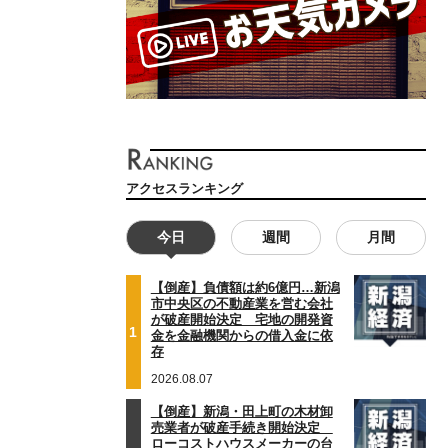
アクセスランキング
今日
週間
月間
【倒産】負債額は約6億円…新潟
市中央区の不動産業を営む会社
が破産開始決定 宅地の開発資
1
金を金融機関からの借入金に依
存
2026.08.07
【倒産】新潟・田上町の木材卸
売業者が破産手続き開始決定
ローコストハウスメーカーの台