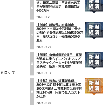
過に転落…新潟・三条市の鉄工
所が破産開始決定 負債総額約
6
6400万円
2026.07.20
【倒産】新潟県の企業倒産
2026年上半期は令和以降で最大
の78件で負債総額は126億3700万
7
円 新型コロナ・物価高関連倒
産も
2026.07.24
【倒産】負債総額約9億円 事業
が軌道に乗らず…バイオマスプ
ラスチックメーカー2社が破産開
8
始決定 新潟・南魚沼市
わるロケで
2026.07.14
【決算】燕市の遠藤製作所、
2026年12月期中間決算は売上高
100億円超え…営業利益は前年同
9
期比16%減 円安で仕入コスト
が上昇
2026.08.07