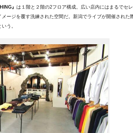
THING』
は１階と２階の2フロア構成。広い店内にはまるでセ
イメージを覆す洗練された空間だ。新潟でライブが開催された
という。