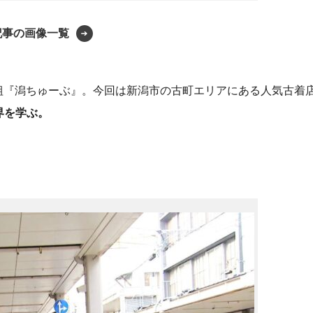
記事の画像一覧
組『潟ちゅーぶ』。今回は新潟市の古町エリアにある人気古着
界を学ぶ。