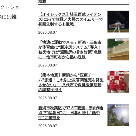
最新
レクトショ
【オイシックス】埼玉西武ライオン
際には
誰
ズに2-7で敗戦／大川のタイムリーで
初回先制するも敗戦
2026.08.07
「快適に運動できる」新潟・三条市
が体育館に“新冷房システム”導入！
被災地では“避難所の暑さ対策”急務
に…他市町村から熱い視線
2026.08.07
【熊本地震】新潟から“医療チー
ム”派遣「これ以上災害関連死を発生
させない」 八代市で保健医療活動
の調整役担う
2026.08.07
新潟市秋葉区で37.8℃観測 県内9地
点で“猛暑日”に 日暮れ後も“熱中
症”に警戒を
2026.08.07