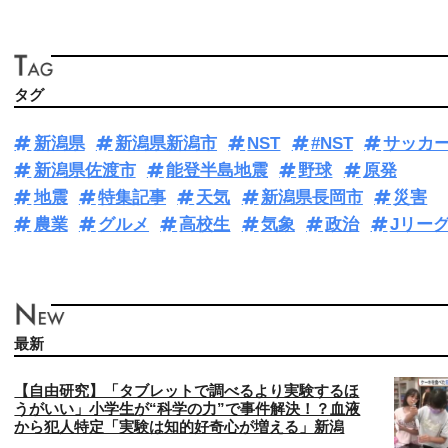
タグ
新潟県
新潟県新潟市
NST
#NST
サッカ
新潟県佐渡市
能登半島地震
野球
原発
地震
特集記事
天気
新潟県長岡市
災害
農業
グルメ
高校生
気象
政治
Jリー
最新
【自由研究】「タブレットで調べるより実験するほ
うがいい」小学生が“科学の力”で事件解決！？血液
から犯人特定「実験は知的好奇心が増える」新潟