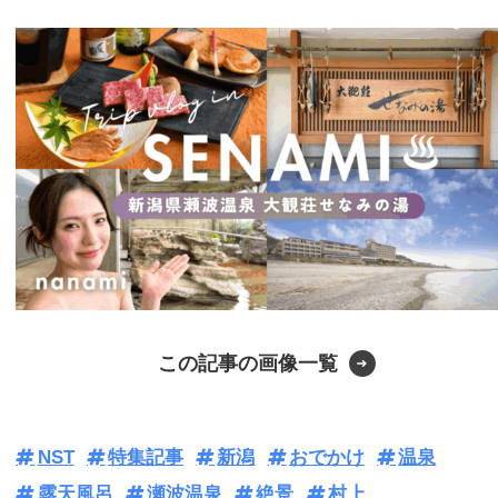
この記事の画像一覧
NST
特集記事
新潟
おでかけ
温泉
露天風呂
瀬波温泉
絶景
村上