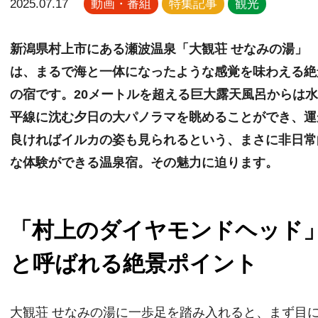
2025.07.17
動画・番組
特集記事
観光
新潟県村上市にある瀬波温泉「大観荘 せなみの湯」
は、まるで海と一体になったような感覚を味わえる絶
の宿です。20メートルを超える巨大露天風呂からは
平線に沈む夕日の大パノラマを眺めることができ、運
良ければイルカの姿も見られるという、まさに非日常
な体験ができる温泉宿。その魅力に迫ります。
「村上のダイヤモンドヘッド
と呼ばれる絶景ポイント
大観荘 せなみの湯に一歩足を踏み入れると、まず目