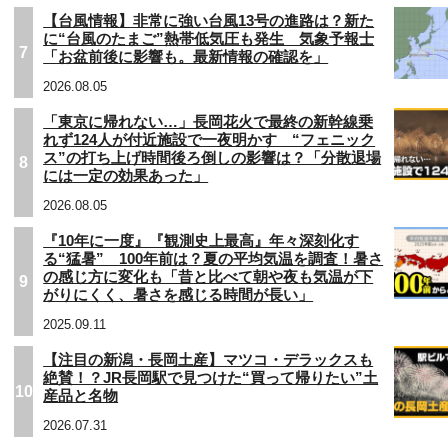
【台風情報】非常に強い台風13号の進路は？新た
に“台風のたまご”熱帯低気圧も発生 気象予報士
7
「お盆前後に影響も。最新情報の確認を」
2026.08.05
「東京に帰れない…」長岡花火で最終の新幹線乗
れず124人が付近施設で一夜明かす “フェニック
ス”の打ち上げ時間後ろ倒しの影響は？「分散退場
8
には一定の効果あった」
2026.08.05
『10年に一度』『観測史上最高』年々深刻化す
る“猛暑” 100年前は？夏の平均気温を調査！暑さ
の感じ方に変化も「昔と比べて朝や夜も気温が下
9
がりにくく、暑さを感じる時間が長い」
2025.09.11
【注目の新潟・長岡土産】マツコ・デラックスも
絶賛！？JR長岡駅で見つけた“買って帰りたい”土
10
産品と名物
2026.07.31