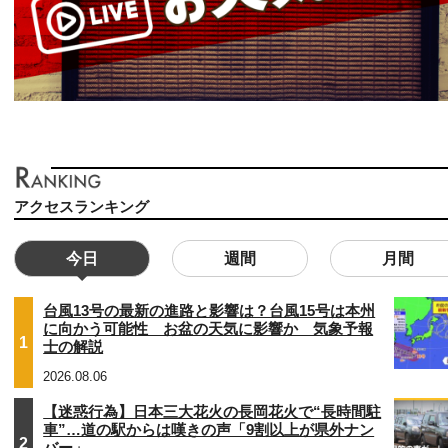
アクセスランキング
今日
週間
月間
台風13号の最新の進路と影響は？台風15号は本州
に向かう可能性 お盆の天気に影響か 気象予報
1
士の解説
2026.08.06
【迷惑行為】日本三大花火の長岡花火で“長時間駐
車”…道の駅からは嘆きの声「9割以上が県外ナン
2
バー」