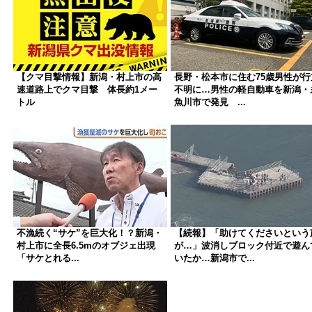
【クマ目撃情報】新潟・村上市の高
長野・松本市に住む75歳男性が行
速道路上でクマ目撃 体長約1メー
不明に…男性の軽自動車を新潟・
トル
魚川市で発見 ...
不漁続く“サケ”を巨大化！？新潟・
【続報】「助けてくださいという
村上市に全長6.5mのオブジェ出現
が…」波消しブロック付近で遊ん
「サケとれる...
いたか…新潟市で...