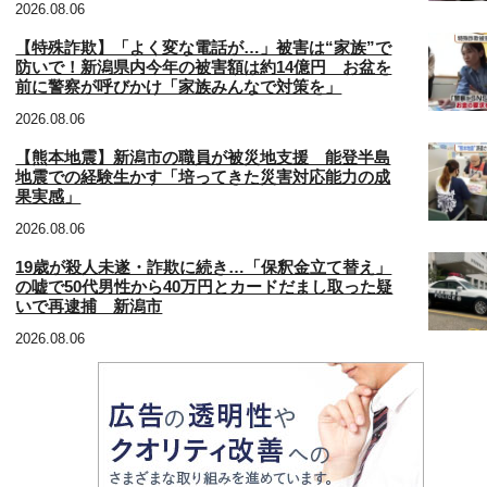
2026.08.06
【特殊詐欺】「よく変な電話が…」被害は“家族”で
防いで！新潟県内今年の被害額は約14億円 お盆を
前に警察が呼びかけ「家族みんなで対策を」
2026.08.06
【熊本地震】新潟市の職員が被災地支援 能登半島
地震での経験生かす「培ってきた災害対応能力の成
果実感」
2026.08.06
19歳が殺人未遂・詐欺に続き…「保釈金立て替え」
の嘘で50代男性から40万円とカードだまし取った疑
いで再逮捕 新潟市
2026.08.06