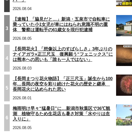
2026.08.04
【速報】「脇見だと…」新潟・五泉市で自転車に
乗っていた小1女児が車にはねられ意識不明の重
3
体 警察は運転手の61歳女を現行犯逮捕
2026.08.05
【長岡花火】「想像以上のすばらしさ」3年ぶりの
ナイアガラ×正三尺玉 復興願う“フェニックス”に
4
は熊本への思いも「誰も一人ではない」
2026.08.03
【長岡まつり花火物語】「正三尺玉」誕生から100
年…長岡の夜空を彩り続けた花火の歴史と継承
5
長岡花火に込められた思い
2026.08.01
梅雨明け早々“猛暑日”に…新潟市秋葉区で36℃観
測 植物守るため生花店も暑さ対策「水やりは念
6
入りに」
2026.08.05