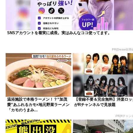
SNSアカウントを着実に成長。実はみんなココ使ってます。
PR(Dreaw合同
温浴施設で本格ラーメン！？“加茂
【登録不要＆完全無料】洋楽ロッ
愛”あふれるカモ×地元野菜ラーメン
がRチャンネルで見放題
「カモのうまみ...
PR(Rチャン