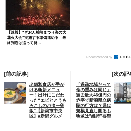
【速報】“ぎおん柏崎まつり海の大
花火大会”実施する準備進める 最
終判断は追って発...
Recommended by
[前の記事]
[次の記
老舗和食店が手が
「過疎地域だって
ける斬新メニュ
命の重みは同じ」
ー！出汁にこだわ
過去最大46億円の
った“エビととうも
赤字で新潟県立病
ろこしのバター釜
院の行方は？県は
飯”【新潟市中央
規模見直し図るも
区】#新潟グルメ
地域は“維持”要望