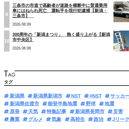
三条市の市道で高齢者が道路を横断中に普通乗用
車にはねられ死亡 運転手を現行犯逮捕【新潟・
9
三条市】
2026.08.09
300周年の「新潟まつり」 熱く盛り上がる【新潟
市中央区】
10
2026.08.08
タグ
新潟県
新潟県新潟市
NST
#NST
サッカ
新潟県佐渡市
能登半島地震
野球
地震
原発
天気
特集記事
新潟県長岡市
災害
農業
グルメ
気象
高校生
政治
Jリー