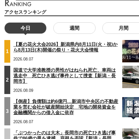
アクセスランキング
今日
週間
月間
【夏の花火大会2026】新潟県内8月11日(火・祝)か
ら8月13日(木)開催の祭り・花火大会情報
1
2026.08.07
国道で大学准教授の男性がはねられ死亡、車両は
逃走中 死亡ひき逃げ事件として捜査【新潟・長
2
岡市】
2026.08.09
【倒産】負債額は約6億円…新潟市中央区の不動産
業を営む会社が破産開始決定 宅地の開発資金を
3
金融機関からの借入金に依存
2026.08.07
「ぶつかったのは大木」長岡市の死亡ひき逃げ事
件で86歳の男を逮捕 容疑を否認【新潟・長岡