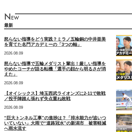
最新
怒らない指導をどう実践？ミラノ五輪銅の中井亜美
を育てた名門アカデミーの「3つの軸」
2026.08.09
怒らない指導で五輪メダリスト輩出！厳しい指導を
やめたコーチが語る転機「選手の顔から明るさが消
えた」
2026.08.09
【オイシックス】埼玉西武ライオンズに2‐11で敗戦
／投手陣踏ん張れず失点重ね敗戦
2026.08.09
“巨大トンネル工事”の進捗は？「排水能力が追いつ
いていない」大雨で“道路冠水”の新潟市 被害軽減
へ雨水流す