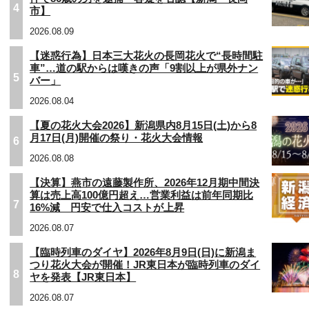
4
市】
2026.08.09
【迷惑行為】日本三大花火の長岡花火で“長時間駐
車”…道の駅からは嘆きの声「9割以上が県外ナン
5
バー」
2026.08.04
【夏の花火大会2026】新潟県内8月15日(土)から8
月17日(月)開催の祭り・花火大会情報
6
2026.08.08
【決算】燕市の遠藤製作所、2026年12月期中間決
算は売上高100億円超え…営業利益は前年同期比
7
16%減 円安で仕入コストが上昇
2026.08.07
【臨時列車のダイヤ】2026年8月9日(日)に新潟ま
つり花火大会が開催！JR東日本が臨時列車のダイ
8
ヤを発表【JR東日本】
2026.08.07