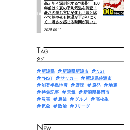
高』年々深刻化する“猛暑” 100
年前は？夏の平均気温を調査！
暑さの感じ方に変化も「昔と比
10
べて朝や夜も気温が下がりにく
く、暑さを感じる時間が長い」
2025.09.11
タグ
新潟県
新潟県新潟市
NST
#NST
サッカー
新潟県佐渡市
能登半島地震
野球
原発
地震
特集記事
天気
新潟県長岡市
災害
農業
グルメ
高校生
気象
政治
Jリーグ