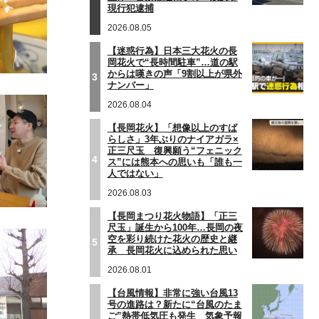
現行犯逮捕
2026.08.05
【迷惑行為】日本三大花火の長
岡花火で“長時間駐車”…道の駅
からは嘆きの声「9割以上が県外
3
ナンバー」
2026.08.04
【長岡花火】「想像以上のすば
らしさ」3年ぶりのナイアガラ×
正三尺玉 復興願う“フェニック
4
ス”には熊本への思いも「誰も一
人ではない」
2026.08.03
【長岡まつり花火物語】「正三
尺玉」誕生から100年…長岡の夜
空を彩り続けた花火の歴史と継
5
承 長岡花火に込められた思い
2026.08.01
【台風情報】非常に強い台風13
号の進路は？新たに“台風のたま
ご”熱帯低気圧も発生 気象予報