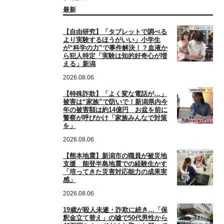
最新
【自由研究】「タブレットで調べる
より実験するほうがいい」小学生
が“科学の力”で事件解決！？血液か
ら犯人特定「実験は知的好奇心が増
える」新潟
2026.08.06
【特殊詐欺】「よく変な電話が…」
被害は“家族”で防いで！新潟県内今
年の被害額は約14億円 お盆を前に
警察が呼びかけ「家族みんなで対策
を」
2026.08.06
【熊本地震】新潟市の職員が被災地
支援 能登半島地震での経験生かす
「培ってきた災害対応能力の成果実
感」
2026.08.06
19歳が殺人未遂・詐欺に続き…「保
釈金立て替え」の嘘で50代男性から