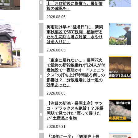
6
士「お盆前後に影響も。最新情
報の確認を」
2026.08.05
梅雨明け早々“猛暑日”に…新潟
市秋葉区で36℃観測 植物守る
ため生花店も暑さ対策「水やり
7
は念入りに」
2026.08.05
「東京に帰れない…」長岡花火
で最終の新幹線乗れず124人が付
近施設で一夜明かす “フェニッ
クス”の打ち上げ時間後ろ倒しの
8
影響は？「分散退場には一定の
効果あった」
2026.08.05
【注目の新潟・長岡土産】マツ
コ・デラックスも絶賛！？JR長
岡駅で見つけた“買って帰りた
9
い”土産品と名物
2026.07.31
『10年に一度』『観測史上最