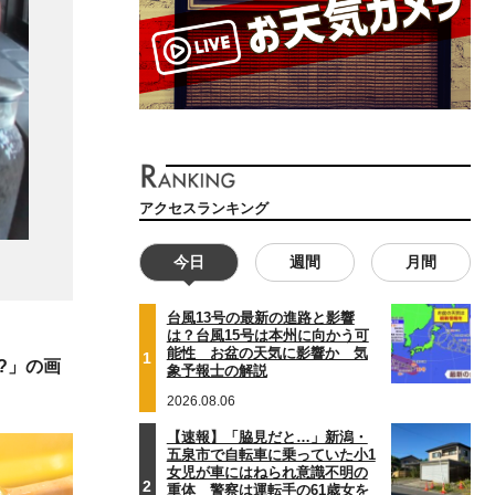
アクセスランキング
今日
週間
月間
台風13号の最新の進路と影響
は？台風15号は本州に向かう可
能性 お盆の天気に影響か 気
1
?」の画
象予報士の解説
2026.08.06
【速報】「脇見だと…」新潟・
五泉市で自転車に乗っていた小1
女児が車にはねられ意識不明の
2
重体 警察は運転手の61歳女を