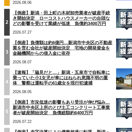
2026.08.06
【倒産】新潟・田上町の木材卸売業者が破産手続
き開始決定 ローコストハウスメーカーの台頭な
2
どの影響を受けて業績が低迷 負債約3400万円
2026.07.27
【倒産】負債額は約6億円…新潟市中央区の不動産
業を営む会社が破産開始決定 宅地の開発資金を
3
金融機関からの借入金に依存
2026.08.07
【速報】「脇見だと…」新潟・五泉市で自転車に
乗っていた小1女児が車にはねられ意識不明の重
4
体 警察は運転手の61歳女を現行犯逮捕
2026.08.05
【倒産】市況低迷の影響もあり受注が伸び悩み…
新潟市中央区上所のとび土工コンクリート工事業
5
者が破産開始決定 負債総額約6400万円
2026.07.22