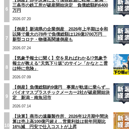
【倒産】赤字決算により債務超過に転落…新潟・
三条市の鉄工所が破産開始決定 負債総額約6400
6
万円
2026.07.20
【倒産】新潟県の企業倒産 2026年上半期は令和
以降で最大の78件で負債総額は126億3700万円
7
新型コロナ・物価高関連倒産も
2026.07.24
【気象予報士に聞く】空を見ればわかる!?気象予
報士が教える”天気下り坂”のサイン「かなとこ雲
8
は特に危険」
2026.07.09
【倒産】負債総額約9億円 事業が軌道に乗らず…
バイオマスプラスチックメーカー2社が破産開始決
9
定 新潟・南魚沼市
2026.07.14
【決算】燕市の遠藤製作所、2026年12月期中間決
算は売上高100億円超え…営業利益は前年同期比
10
16%減 円安で仕入コストが上昇