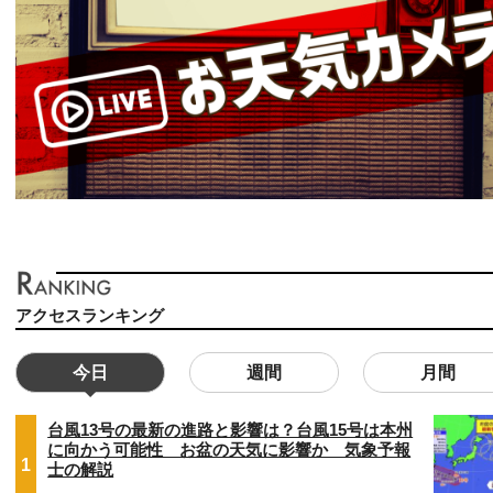
アクセスランキング
今日
週間
月間
台風13号の最新の進路と影響は？台風15号は本州
に向かう可能性 お盆の天気に影響か 気象予報
1
士の解説