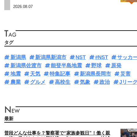
2026.08.07
タグ
新潟県
新潟県新潟市
NST
#NST
サッカ
新潟県佐渡市
能登半島地震
野球
原発
地震
天気
特集記事
新潟県長岡市
災害
農業
グルメ
高校生
気象
政治
Jリー
最新
普段どんな仕事を？警察署で“家族参観日”！働く親