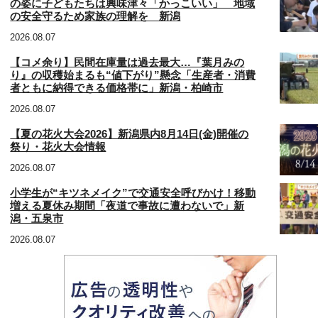
の姿に子どもたちは興味津々「かっこいい」 地域
の安全守るため家族の理解を 新潟
2026.08.07
【コメ余り】民間在庫量は過去最大…『葉月みの
り』の収穫始まるも“値下がり”懸念「生産者・消費
者ともに納得できる価格帯に」新潟・柏崎市
2026.08.07
【夏の花火大会2026】新潟県内8月14日(金)開催の
祭り・花火大会情報
2026.08.07
小学生が“キツネメイク”で交通安全呼びかけ！移動
増える夏休み期間「夜道で事故に遭わないで」新
潟・五泉市
2026.08.07