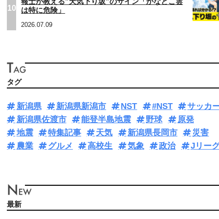
報士が教える”天気下り坂”のサイン「かなとこ雲
10
は特に危険」
2026.07.09
タグ
新潟県
新潟県新潟市
NST
#NST
サッカ
新潟県佐渡市
能登半島地震
野球
原発
地震
特集記事
天気
新潟県長岡市
災害
農業
グルメ
高校生
気象
政治
Jリー
最新