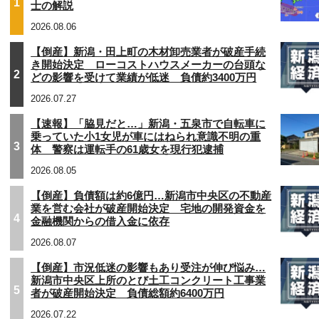
1
士の解説
2026.08.06
【倒産】新潟・田上町の木材卸売業者が破産手続
き開始決定 ローコストハウスメーカーの台頭な
2
どの影響を受けて業績が低迷 負債約3400万円
2026.07.27
【速報】「脇見だと…」新潟・五泉市で自転車に
乗っていた小1女児が車にはねられ意識不明の重
3
体 警察は運転手の61歳女を現行犯逮捕
2026.08.05
【倒産】負債額は約6億円…新潟市中央区の不動産
業を営む会社が破産開始決定 宅地の開発資金を
4
金融機関からの借入金に依存
2026.08.07
【倒産】市況低迷の影響もあり受注が伸び悩み…
新潟市中央区上所のとび土工コンクリート工事業
5
者が破産開始決定 負債総額約6400万円
2026.07.22