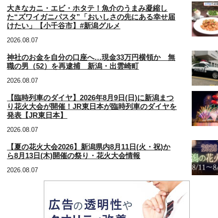
大きなカニ・エビ・ホタテ！魚介のうまみ凝縮し
た“ズワイガニパスタ”「おいしさの先にある幸せ届
けたい」【小千谷市】#新潟グルメ
2026.08.07
神社のお金を自分の口座へ…現金33万円横領か 無
職の男（52）を再逮捕 新潟・出雲崎町
2026.08.07
【臨時列車のダイヤ】2026年8月9日(日)に新潟まつ
り花火大会が開催！JR東日本が臨時列車のダイヤを
発表【JR東日本】
2026.08.07
【夏の花火大会2026】新潟県内8月11日(火・祝)か
ら8月13日(木)開催の祭り・花火大会情報
2026.08.07