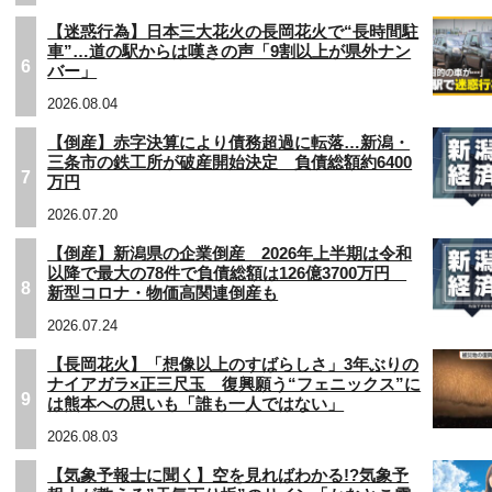
【迷惑行為】日本三大花火の長岡花火で“長時間駐
車”…道の駅からは嘆きの声「9割以上が県外ナン
6
バー」
2026.08.04
【倒産】赤字決算により債務超過に転落…新潟・
三条市の鉄工所が破産開始決定 負債総額約6400
7
万円
2026.07.20
【倒産】新潟県の企業倒産 2026年上半期は令和
以降で最大の78件で負債総額は126億3700万円
8
新型コロナ・物価高関連倒産も
2026.07.24
【長岡花火】「想像以上のすばらしさ」3年ぶりの
ナイアガラ×正三尺玉 復興願う“フェニックス”に
9
は熊本への思いも「誰も一人ではない」
2026.08.03
【気象予報士に聞く】空を見ればわかる!?気象予