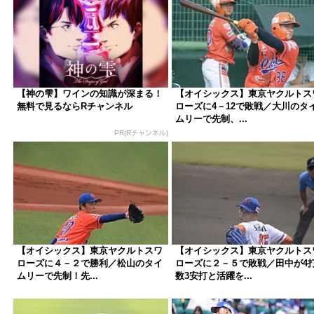
【神の雫】ワインの知識が深まる！
【オイシックス】東京ヤクルトス
無料で見るならRチャンネル
ローズに4－12で敗戦／大川のタ
ムリーで先制、...
PR(Rチャンネル)
【オイシックス】東京ヤクルトスワ
【オイシックス】東京ヤクルトス
ローズに４－２で勝利／松山のタイ
ローズに２－５で敗戦／田中が4
ムリーで先制！先...
数3安打と活躍を...