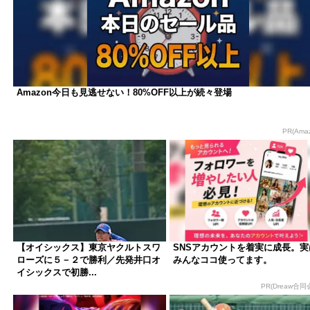
Amazon今日も見逃せない！80%OFF以上が続々登場
PR(Ama
【オイシックス】東京ヤクルトスワ
SNSアカウントを着実に成長。実
ローズに５－２で勝利／先発井口オ
みんなココ使ってます。
イシックスで初勝...
PR(Dreaw合同