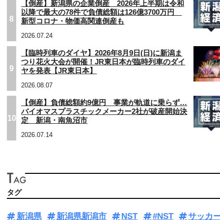
【倒産】新潟県の企業倒産 2026年上半期は令和
以降で最大の78件で負債総額は126億3700万円
8
新型コロナ・物価高関連倒産も
2026.07.24
【臨時列車のダイヤ】2026年8月9日(日)に新潟ま
つり花火大会が開催！JR東日本が臨時列車のダイ
9
ヤを発表【JR東日本】
2026.08.07
【倒産】負債総額約9億円 事業が軌道に乗らず…
バイオマスプラスチックメーカー2社が破産開始決
10
定 新潟・南魚沼市
2026.07.14
タグ
新潟県
新潟県新潟市
NST
#NST
サッカ