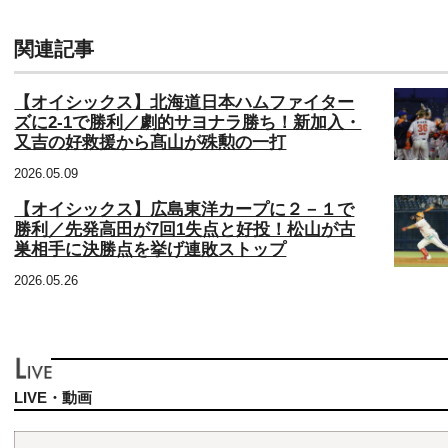
関連記事
【オイシックス】北海道日本ハムファイター
ズに2-1で勝利／劇的サヨナラ勝ち！新加入・
又吉の好救援から髙山が殊勲の一打
2026.05.09
【オイシックス】広島東洋カープに２－１で
勝利／先発高田が7回1失点と好投！松山が古
巣相手に決勝点を挙げ連敗ストップ
2026.05.26
LIVE・動画