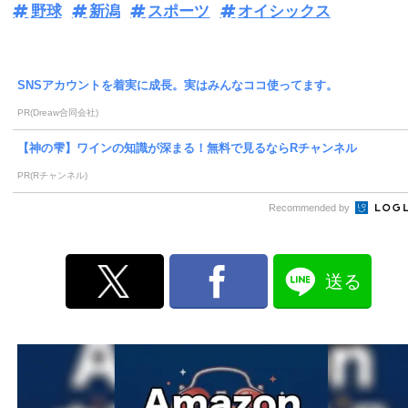
野球
新潟
スポーツ
オイシックス
SNSアカウントを着実に成長。実はみんなココ使ってます。
PR(Dreaw合同会社)
【神の雫】ワインの知識が深まる！無料で見るならRチャンネル
PR(Rチャンネル)
Recommended by
送る