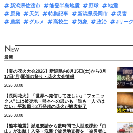
新潟県佐渡市
能登半島地震
野球
地震
原発
天気
特集記事
新潟県長岡市
災害
農業
グルメ
高校生
気象
政治
Jリー
最新
【夏の花火大会2026】新潟県内8月15日(土)から8月
17日(月)開催の祭り・花火大会情報
2026.08.08
【長岡花火】「世界へ発信してほしい」“フェニッ
クス”には被災地・熊本への思いも「誰も一人では
ない」平和願う2万発超の花火が観客魅了
2026.08.08
【熊本地震】派遣要請から数時間で大型浚渫船『白
山』が出航！入浴・洗濯で被災地支援を「被災者に