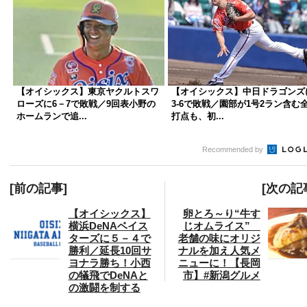
【オイシックス】東京ヤクルトスワ
【オイシックス】中日ドラゴンズ
ローズに6－7で敗戦／9回表小野の
3-6で敗戦／園部が1号2ラン含む全
ホームランで追...
打点も、初...
Recommended by
[前の記事]
[次の記
【オイシックス】
卵とろ～り“牛す
横浜DeNAベイス
じオムライス”
ターズに５－４で
老舗の味にオリジ
勝利／延長10回サ
ナルを加え人気メ
ヨナラ勝ち！小西
ニューに！【長岡
の犠飛でDeNAと
市】#新潟グルメ
の激闘を制する