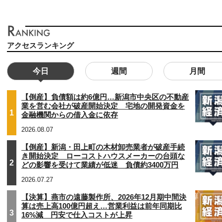
アクセスランキング
今日
週間
月間
【倒産】負債額は約6億円…新潟市中央区の不動産
業を営む会社が破産開始決定 宅地の開発資金を
1
金融機関からの借入金に依存
2026.08.07
【倒産】新潟・田上町の木材卸売業者が破産手続
き開始決定 ローコストハウスメーカーの台頭な
2
どの影響を受けて業績が低迷 負債約3400万円
2026.07.27
【決算】燕市の遠藤製作所、2026年12月期中間決
算は売上高100億円超え…営業利益は前年同期比
3
16%減 円安で仕入コストが上昇