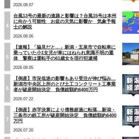
2026.08.07
台風13号の最新の進路と影響は？台風15号は本州
に向かう可能性 お盆の天気に影響か 気象予報
4
士の解説
2026.08.06
【速報】「脇見だと…」新潟・五泉市で自転車に
乗っていた小1女児が車にはねられ意識不明の重
5
体 警察は運転手の61歳女を現行犯逮捕
2026.08.05
【倒産】市況低迷の影響もあり受注が伸び悩み…
新潟市中央区上所のとび土工コンクリート工事業
6
者が破産開始決定 負債総額約6400万円
2026.07.22
【倒産】赤字決算により債務超過に転落…新潟・
三条市の鉄工所が破産開始決定 負債総額約6400
7
万円
2026.07.20