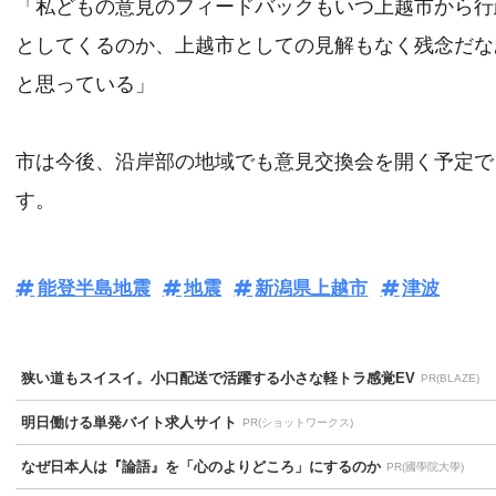
「私どもの意見のフィードバックもいつ上越市から行
としてくるのか、上越市としての見解もなく残念だな
と思っている」
市は今後、沿岸部の地域でも意見交換会を開く予定で
す。
能登半島地震
地震
新潟県上越市
津波
狭い道もスイスイ。小口配送で活躍する小さな軽トラ感覚EV
PR(BLAZE)
明日働ける単発バイト求人サイト
PR(ショットワークス)
なぜ日本人は『論語』を「心のよりどころ」にするのか
PR(國學院大學)