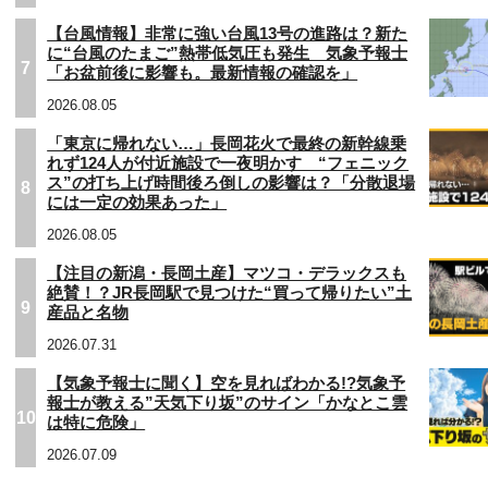
【台風情報】非常に強い台風13号の進路は？新た
に“台風のたまご”熱帯低気圧も発生 気象予報士
7
「お盆前後に影響も。最新情報の確認を」
2026.08.05
「東京に帰れない…」長岡花火で最終の新幹線乗
れず124人が付近施設で一夜明かす “フェニック
ス”の打ち上げ時間後ろ倒しの影響は？「分散退場
8
には一定の効果あった」
2026.08.05
【注目の新潟・長岡土産】マツコ・デラックスも
絶賛！？JR長岡駅で見つけた“買って帰りたい”土
9
産品と名物
2026.07.31
【気象予報士に聞く】空を見ればわかる!?気象予
報士が教える”天気下り坂”のサイン「かなとこ雲
10
は特に危険」
2026.07.09