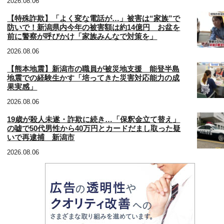
2026.08.06
【特殊詐欺】「よく変な電話が…」被害は“家族”で
防いで！新潟県内今年の被害額は約14億円 お盆を
前に警察が呼びかけ「家族みんなで対策を」
2026.08.06
【熊本地震】新潟市の職員が被災地支援 能登半島
地震での経験生かす「培ってきた災害対応能力の成
果実感」
2026.08.06
19歳が殺人未遂・詐欺に続き…「保釈金立て替え」
の嘘で50代男性から40万円とカードだまし取った疑
いで再逮捕 新潟市
2026.08.06