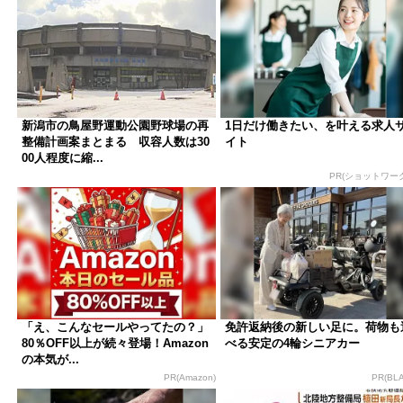
新潟市の鳥屋野運動公園野球場の再
1日だけ働きたい、を叶える求人
整備計画案まとまる 収容人数は30
イト
00人程度に縮...
PR(ショットワー
「え、こんなセールやってたの？」
免許返納後の新しい足に。荷物も
80％OFF以上が続々登場！Amazon
べる安定の4輪シニアカー
の本気が...
PR(Amazon)
PR(BLA