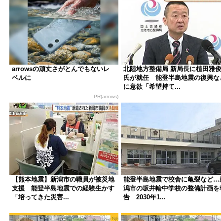
arrowsの頑丈さがとんでもないレ
北陸地方整備局 新局長に植田雅
ベルに
氏が就任 能登半島地震の復興な
に意欲「希望持て...
PR(arrows)
【熊本地震】新潟市の職員が被災地
能登半島地震で校舎に亀裂など…
支援 能登半島地震での経験生かす
潟市の坂井輪中学校の整備計画を
「培ってきた災害...
告 2030年1...