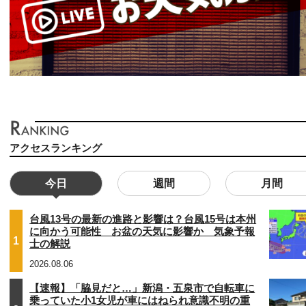
アクセスランキング
今日
週間
月間
台風13号の最新の進路と影響は？台風15号は本州
に向かう可能性 お盆の天気に影響か 気象予報
1
士の解説
2026.08.06
【速報】「脇見だと…」新潟・五泉市で自転車に
乗っていた小1女児が車にはねられ意識不明の重