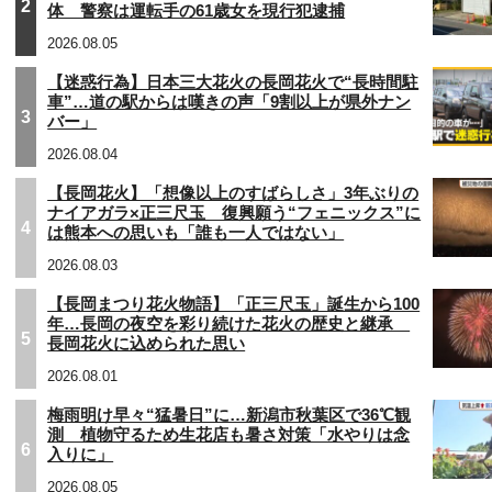
2
体 警察は運転手の61歳女を現行犯逮捕
2026.08.05
【迷惑行為】日本三大花火の長岡花火で“長時間駐
車”…道の駅からは嘆きの声「9割以上が県外ナン
3
バー」
2026.08.04
【長岡花火】「想像以上のすばらしさ」3年ぶりの
ナイアガラ×正三尺玉 復興願う“フェニックス”に
4
は熊本への思いも「誰も一人ではない」
2026.08.03
【長岡まつり花火物語】「正三尺玉」誕生から100
年…長岡の夜空を彩り続けた花火の歴史と継承
5
長岡花火に込められた思い
2026.08.01
梅雨明け早々“猛暑日”に…新潟市秋葉区で36℃観
測 植物守るため生花店も暑さ対策「水やりは念
6
入りに」
2026.08.05