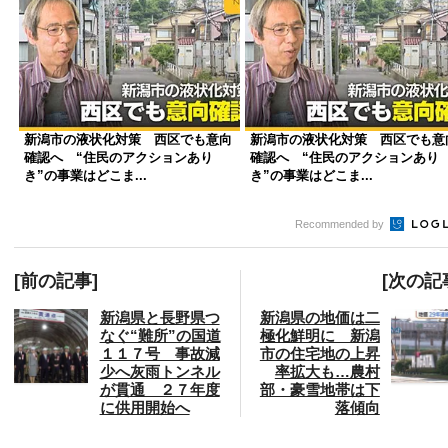
新潟市の液状化対策 西区でも意向
新潟市の液状化対策 西区でも意
確認へ “住民のアクションあり
確認へ “住民のアクションあり
き”の事業はどこま...
き”の事業はどこま...
Recommended by
[前の記事]
[次の記
新潟県と長野県つ
新潟県の地価は二
なぐ“難所”の国道
極化鮮明に 新潟
１１７号 事故減
市の住宅地の上昇
少へ灰雨トンネル
率拡大も…農村
が貫通 ２７年度
部・豪雪地帯は下
に供用開始へ
落傾向