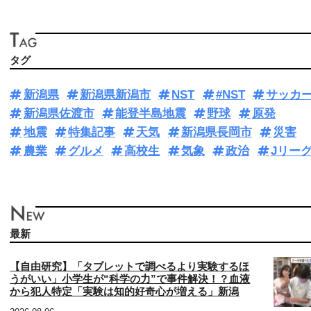
タグ
新潟県
新潟県新潟市
NST
#NST
サッカ
新潟県佐渡市
能登半島地震
野球
原発
地震
特集記事
天気
新潟県長岡市
災害
農業
グルメ
高校生
気象
政治
Jリー
最新
【自由研究】「タブレットで調べるより実験するほ
うがいい」小学生が“科学の力”で事件解決！？血液
から犯人特定「実験は知的好奇心が増える」新潟