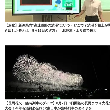
【お盆】新潟県内“高速道路の渋滞”はいつ・どこで？渋滞予報士が
き出した答えは「8月16日の夕方」 北陸道・上り線で最大...
【長岡花火・臨時列車のダイヤ】8月2日･3日開催の長岡まつり大花
大会！今年も混雑必至!?JR東日本が臨時列車のダイヤを...