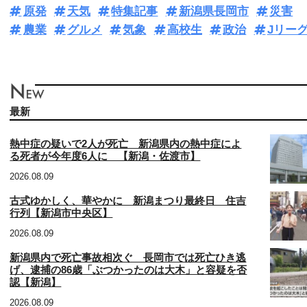
原発
天気
特集記事
新潟県長岡市
災害
農業
グルメ
気象
高校生
政治
Jリー
最新
熱中症の疑いで2人が死亡 新潟県内の熱中症によ
る死者が今年度6人に 【新潟・佐渡市】
2026.08.09
古式ゆかしく、華やかに 新潟まつり最終日 住吉
行列【新潟市中央区】
2026.08.09
新潟県内で死亡事故相次ぐ 長岡市では死亡ひき逃
げ、逮捕の86歳「ぶつかったのは大木」と容疑を否
認【新潟】
2026.08.09