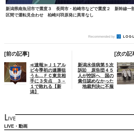
新潟県南魚沼市で震度３ 長岡市・柏崎市などで震度２ 新幹線一
区間で運転見合わせ 柏崎刈羽原発に異常なし
Recommended by
[前の記事]
[次の記
≪速報≫Ｊ１アル
新潟水俣病第５次
ビ今季初の連勝狙
訴訟 原告団４５
うも…ＦＣ東京相
人が控訴へ 国の
手に３失点 ３－
責任認めなかった
１で敗れる【新
地裁判決に不服
潟】
LIVE・動画