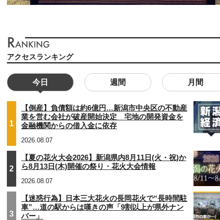
アクセスランキング
今日
週間
月間
【倒産】負債額は約6億円…新潟市中央区の不動産
業を営む会社が破産開始決定 宅地の開発資金を
1
金融機関からの借入金に依存
2026.08.07
【夏の花火大会2026】新潟県内8月11日(火・祝)か
ら8月13日(木)開催の祭り・花火大会情報
2
2026.08.07
【迷惑行為】日本三大花火の長岡花火で“長時間駐
車”…道の駅からは嘆きの声「9割以上が県外ナン
3
バー」