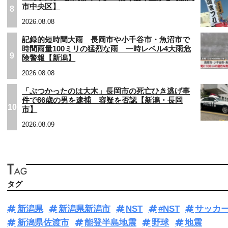
市中央区】
8
2026.08.08
記録的短時間大雨 長岡市や小千谷市・魚沼市で
時間雨量100ミリの猛烈な雨 一時レベル4大雨危
9
険警報【新潟】
2026.08.08
「ぶつかったのは大木」長岡市の死亡ひき逃げ事
件で86歳の男を逮捕 容疑を否認【新潟・長岡
10
市】
2026.08.09
タグ
新潟県
新潟県新潟市
NST
#NST
サッカ
新潟県佐渡市
能登半島地震
野球
地震