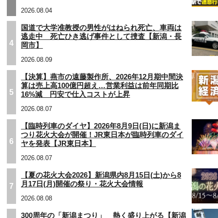
2026.08.04
国道で大学准教授の男性がはねられ死亡、車両は
逃走中 死亡ひき逃げ事件として捜査【新潟・長
4
岡市】
2026.08.09
【決算】燕市の遠藤製作所、2026年12月期中間決
算は売上高100億円超え…営業利益は前年同期比
5
16%減 円安で仕入コストが上昇
2026.08.07
【臨時列車のダイヤ】2026年8月9日(日)に新潟ま
つり花火大会が開催！JR東日本が臨時列車のダイ
6
ヤを発表【JR東日本】
2026.08.07
【夏の花火大会2026】新潟県内8月15日(土)から8
月17日(月)開催の祭り・花火大会情報
7
2026.08.08
300周年の「新潟まつり」 熱く盛り上がる【新潟