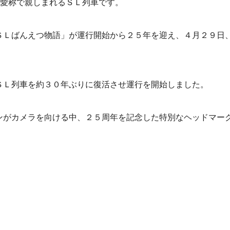
の愛称で親しまれるＳＬ列車です。
ＳＬばんえつ物語」が運行開始から２５年を迎え、４月２９日
ＳＬ列車を約３０年ぶりに復活させ運行を開始しました。
ンがカメラを向ける中、２５周年を記念した特別なヘッドマー