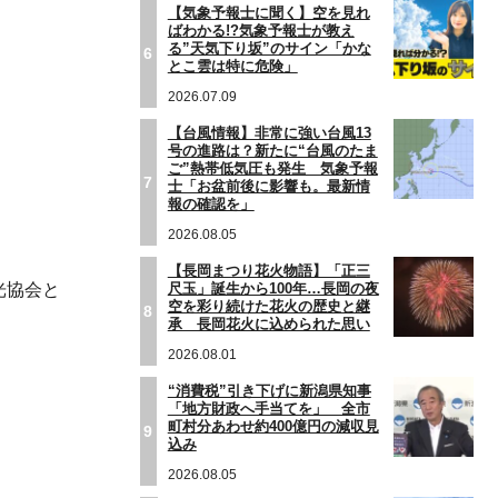
【気象予報士に聞く】空を見れ
ばわかる!?気象予報士が教え
る”天気下り坂”のサイン「かな
6
とこ雲は特に危険」
2026.07.09
【台風情報】非常に強い台風13
号の進路は？新たに“台風のたま
ご”熱帯低気圧も発生 気象予報
7
士「お盆前後に影響も。最新情
報の確認を」
2026.08.05
【長岡まつり花火物語】「正三
尺玉」誕生から100年…長岡の夜
光協会と
空を彩り続けた花火の歴史と継
8
承 長岡花火に込められた思い
2026.08.01
“消費税”引き下げに新潟県知事
「地方財政へ手当てを」 全市
町村分あわせ約400億円の減収見
9
込み
2026.08.05