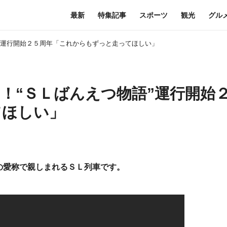
最新
特集記事
スポーツ
観光
グル
語”運行開始２５周年「これからもずっと走ってほしい」
ン！“ＳＬばんえつ物語”運行開始
てほしい」
の愛称で親しまれるＳＬ列車です。