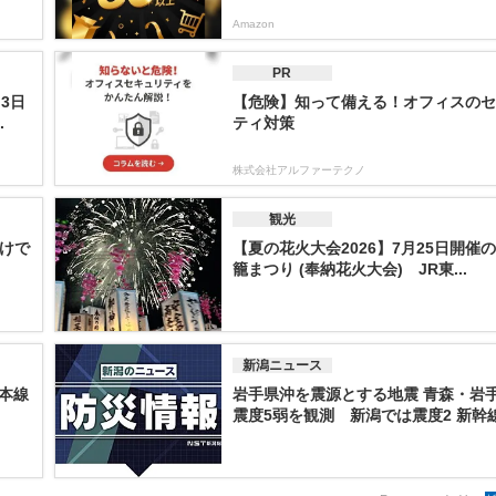
Amazon
PR
3日
【危険】知って備える！オフィスのセ
.
ティ対策
株式会社アルファーテクノ
観光
けで
【夏の花火大会2026】7月25日開催
籠まつり (奉納花火大会) JR東...
新潟ニュース
越本線
岩手県沖を震源とする地震 青森・岩
震度5弱を観測 新潟では震度2 新幹線.