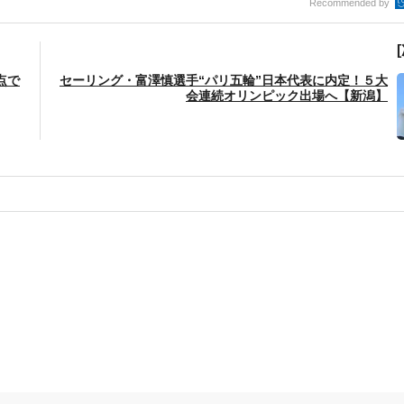
Recommended by
点で
セーリング・富澤慎選手“パリ五輪”日本代表に内定！５大
会連続オリンピック出場へ【新潟】