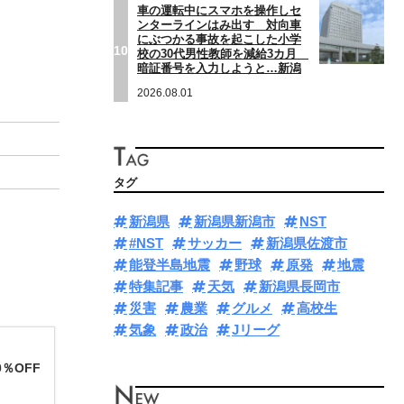
車の運転中にスマホを操作しセ
ンターラインはみ出す 対向車
にぶつかる事故を起こした小学
10
校の30代男性教師を減給3カ月
暗証番号を入力しようと…新潟
2026.08.01
タグ
新潟県
新潟県新潟市
NST
#NST
サッカー
新潟県佐渡市
能登半島地震
野球
原発
地震
特集記事
天気
新潟県長岡市
災害
農業
グルメ
高校生
気象
政治
Jリーグ
％OFF