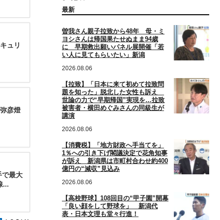
最新
曽我さん親子拉致から48年 母・ミ
ヨシさんは帰国果たせぬまま94歳
キュリ
に 早期救出願いパネル展開催「若
い人に見てもらいたい」新潟
2026.08.06
【拉致】「日本に来て初めて拉致問
題を知った」脱北した女性も訴え
世論の力で“早期帰国”実現を…拉致
被害者・横田めぐみさんの同級生が
の弥彦燈
講演
2026.08.06
【消費税】「地方財政へ手当てを」
1％への引き下げ閣議決定で花角知事
が訴え 新潟県は市町村合わせ約400
億円の“減収”見込み
手で最大
2026.08.06
..
【高校野球】108回目の“甲子園”開幕
「良い顔をして野球を」 新潟代
表・日本文理も堂々行進！