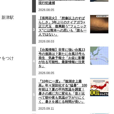
現行犯逮捕
2026.08.05
、新津駅
【長岡花火】「想像以上のすば
らしさ」3年ぶりのナイアガラ×
正三尺玉 復興願う“フェニック
3
ス”には熊本への思いも「誰も一
人ではない」
2026.08.03
【台風情報】非常に強い台風13
号の進路は？新たに台風15号も
発生 気象予報士「お盆に影響
クをつけ
4
が出る可能性。最新情報に注意
を」
2026.08.05
『10年に一度』『観測史上最
高』年々深刻化する“猛暑” 100
年前は？夏の平均気温を調査！
暑さの感じ方に変化も「昔と比
5
べて朝や夜も気温が下がりにく
く、暑さを感じる時間が長い」
2025.09.11