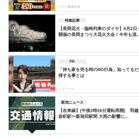
ハーブ健康本舗
特集記事
【長岡花火・臨時列車のダイヤ】8月2日･
開催の長岡まつり大花火大会！今年も混..
PR
「持ち家を売る時のNG行為」知ってるだ
得する事とは
イエウール
新潟ニュース
【在来線】(午後2時26分運転再開) 羽
坂町駅〜新発田駅間 大雨の影響に...