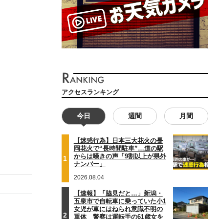
アクセスランキング
今日
週間
月間
【迷惑行為】日本三大花火の長
岡花火で“長時間駐車”…道の駅
からは嘆きの声「9割以上が県外
1
ナンバー」
2026.08.04
【速報】「脇見だと…」新潟・
五泉市で自転車に乗っていた小1
女児が車にはねられ意識不明の
2
重体 警察は運転手の61歳女を