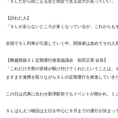
「ＳＬだから聞こえる音と間近で見る迫力があっていい」
【訪れた人】
「ＳＬが走らないところが多くなっているが、これからも
全国でＳＬ列車が引退していく中、関係者は改めてその人
【磐越西線ＳＬ定期運行推進協議会 前田正実 会長】
「これだけ大勢の皆様が駆け付けてくれたということは、
ますます連携を取りながらＳＬの定期運行を推進していき
この日は式典に合わせ新津駅前でもイベントが開かれ、ミ
ＳＬばんえつ物語は土日を中心に９月までの運行が決まっ