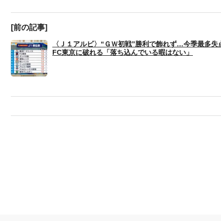
[前の記事]
〈Ｊ１アルビ〉“ＧＷ初戦”勝利で飾れず…今季最多失
FC東京に破れる「落ち込んでいる暇はない」