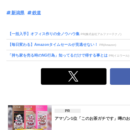
新潟県
鉄道
【一括入手】オフィス作りの全ノウハウ集
PR(株式会社アルファーテクノ)
【毎日変わる】Amazonタイムセールが見逃せない！
PR(Amazon)
「持ち家を売る時のNG行為」知ってるだけで得する事とは
PR(イエウール)
PR
アマゾン1位「このお茶ガチです」噂のお