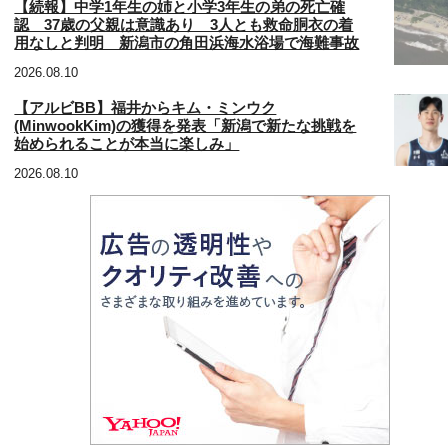
【続報】中学1年生の姉と小学3年生の弟の死亡確
認 37歳の父親は意識あり 3人とも救命胴衣の着
用なしと判明 新潟市の角田浜海水浴場で海難事故
2026.08.10
【アルビBB】福井からキム・ミンウク
(MinwookKim)の獲得を発表「新潟で新たな挑戦を
始められることが本当に楽しみ」
2026.08.10