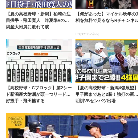
【夏の高校野球・新潟】柏崎の注
【何があった】マイケル晩年の
目投手・飛田寛人 昨夏準Vの新
相を無料で見るならRチャンネ
潟産大附属に敗れて涙...
PR(Rチャンネル)
【高校野球・Cブロック】第2シー
【夏の高校野球・新潟4強展望
ド新潟産大附属が頭一つリード
甲子園まであと2勝！強打の新
好投手・飛田擁する...
明訓VSセンバツ出場...