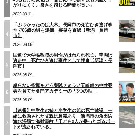
3
がりにくく、暑さを感じる時間が長い」
2025.09.11
「ぶつかったのは大木」長岡市の死亡ひき逃げ事
件で86歳の男を逮捕 容疑を否認【新潟・長岡
4
市】
2026.08.09
国道で大学准教授の男性がはねられ死亡、車両は
逃走中 死亡ひき逃げ事件として捜査【新潟・長
5
岡市】
2026.08.09
怒らない指導をどう実践？ミラノ五輪銅の中井亜
美を育てた名門アカデミーの「3つの軸」
6
2026.08.09
【速報】中学生の姉と小学生の弟の死亡確認 一
緒に救助された父親は意識あり 新潟市の角田浜
海水浴場で海難事故「子ども2人が乗ったゴムボー
7
トが流されている」