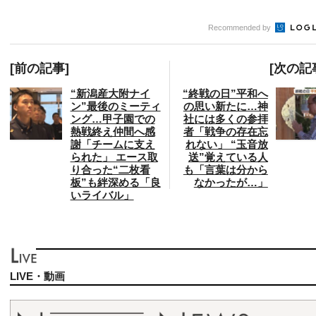
Recommended by
[前の記事]
[次の記
“新潟産大附ナイ
“終戦の日”平和へ
ン”最後のミーティ
の思い新たに…神
ング…甲子園での
社には多くの参拝
熱戦終え仲間へ感
者「戦争の存在忘
謝「チームに支え
れない」 “玉音放
られた」 エース取
送”覚えている人
り合った“二枚看
も「言葉は分から
板”も絆深める「良
なかったが…」
いライバル」
LIVE・動画