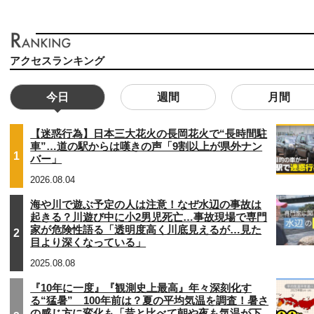
アクセスランキング
今日
週間
月間
【迷惑行為】日本三大花火の長岡花火で“長時間駐
車”…道の駅からは嘆きの声「9割以上が県外ナン
1
バー」
2026.08.04
海や川で遊ぶ予定の人は注意！なぜ水辺の事故は
起きる？川遊び中に小2男児死亡…事故現場で専門
家が危険性語る「透明度高く川底見えるが…見た
2
目より深くなっている」
2025.08.08
『10年に一度』『観測史上最高』年々深刻化す
る“猛暑” 100年前は？夏の平均気温を調査！暑さ
の感じ方に変化も「昔と比べて朝や夜も気温が下