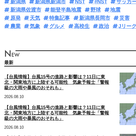
新潟県
新潟県新潟市
NST
#NST
サッカ
新潟県佐渡市
能登半島地震
野球
地震
原発
天気
特集記事
新潟県長岡市
災害
農業
気象
グルメ
高校生
政治
Jリー
最新
【台風情報】台風15号の進路と影響は？11日に東
北・関東地方に上陸する可能性 気象予報士「警報
級の大雨や暴風のおそれも」
2026.08.10
【台風情報】台風15号の進路と影響は？11日に東
北・関東地方に上陸する可能性 気象予報士「警報
級の大雨や暴風のおそれも」
2026.08.10