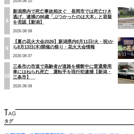
2026.08.10
新潟県内で死亡事故相次ぐ 長岡市では死亡ひき
逃げ、逮捕の86歳「ぶつかったのは大木」と容疑
8
を否認【新潟】
2026.08.09
【夏の花火大会2026】新潟県内8月11日(火・祝)か
ら8月13日(木)開催の祭り・花火大会情報
9
2026.08.07
三条市の市道で高齢者が道路を横断中に普通乗用
車にはねられ死亡 運転手を現行犯逮捕【新潟・
10
三条市】
2026.08.09
タグ