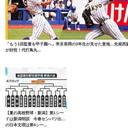
「もう1回監督を甲子園へ」帝京長岡の3年生が見せた意地…先発西
が好投！代打鳥丸...
【夏の高校野球・新潟】第1シー
ドは新潟明訓 今春センバツ出場
の日本文理は第4シー...