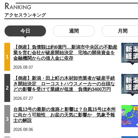
アクセスランキング
今日
週間
月間
【倒産】負債額は約6億円…新潟市中央区の不動産
業を営む会社が破産開始決定 宅地の開発資金を
1
金融機関からの借入金に依存
2026.08.07
【倒産】新潟・田上町の木材卸売業者が破産手続
き開始決定 ローコストハウスメーカーの台頭な
2
どの影響を受けて業績が低迷 負債約3400万円
2026.07.27
台風13号の最新の進路と影響は？台風15号は本州
に向かう可能性 お盆の天気に影響か 気象予報
3
士の解説
2026.08.06