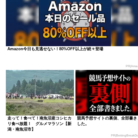
Amazon今日も見逃せない！80%OFF以上が続々登場
PR(Ama
走って！食べて！南魚沼産コシヒカ
競馬予想サイトの裏側、全部書き
リ食べ放題！ グルメマラソン【新
した。
潟・南魚沼市】
PR(BettingBreakD