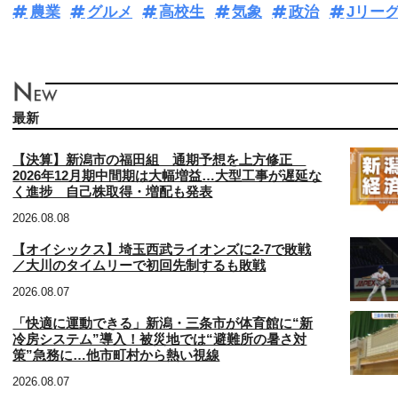
農業
グルメ
高校生
気象
政治
Jリー
最新
【決算】新潟市の福田組 通期予想を上方修正
2026年12月期中間期は大幅増益…大型工事が遅延な
く進捗 自己株取得・増配も発表
2026.08.08
【オイシックス】埼玉西武ライオンズに2-7で敗戦
／大川のタイムリーで初回先制するも敗戦
2026.08.07
「快適に運動できる」新潟・三条市が体育館に“新
冷房システム”導入！被災地では“避難所の暑さ対
策”急務に…他市町村から熱い視線
2026.08.07