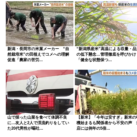
新潟・長岡市の米菓メーカー “自
“新潟県産米”高温による収量・品
然栽培米”の田植えでコメへの理解
の低下懸念…管理徹底を呼びかけ
促進「農家の苦労...
「健全な状態保つ...
山で採った山菜を食べて体調不良
【新米】「今年は安すぎ」新米の
に…友人と2人で渓流釣りをしてい
穫始まるも関係者から不安の声 
た20代男性が嘔吐...
店には例年の5倍...