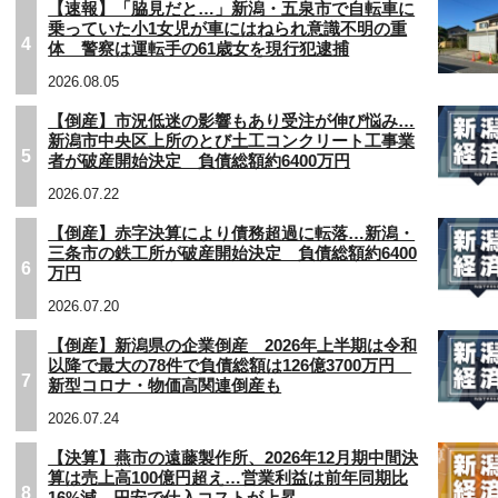
【速報】「脇見だと…」新潟・五泉市で自転車に
乗っていた小1女児が車にはねられ意識不明の重
4
体 警察は運転手の61歳女を現行犯逮捕
2026.08.05
【倒産】市況低迷の影響もあり受注が伸び悩み…
新潟市中央区上所のとび土工コンクリート工事業
5
者が破産開始決定 負債総額約6400万円
2026.07.22
【倒産】赤字決算により債務超過に転落…新潟・
三条市の鉄工所が破産開始決定 負債総額約6400
6
万円
2026.07.20
【倒産】新潟県の企業倒産 2026年上半期は令和
以降で最大の78件で負債総額は126億3700万円
7
新型コロナ・物価高関連倒産も
2026.07.24
【決算】燕市の遠藤製作所、2026年12月期中間決
算は売上高100億円超え…営業利益は前年同期比
8