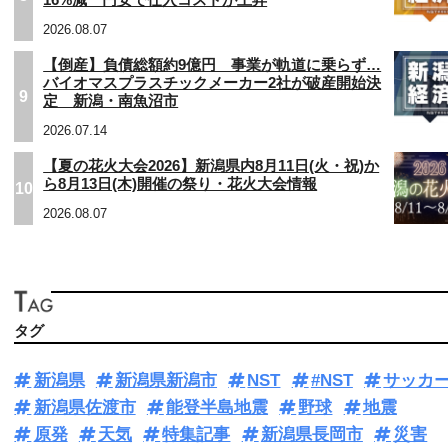
16%減 円安で仕入コストが上昇
2026.08.07
【倒産】負債総額約9億円 事業が軌道に乗らず…
バイオマスプラスチックメーカー2社が破産開始決
9
定 新潟・南魚沼市
2026.07.14
【夏の花火大会2026】新潟県内8月11日(火・祝)か
ら8月13日(木)開催の祭り・花火大会情報
10
2026.08.07
タグ
新潟県
新潟県新潟市
NST
#NST
サッカ
新潟県佐渡市
能登半島地震
野球
地震
原発
天気
特集記事
新潟県長岡市
災害