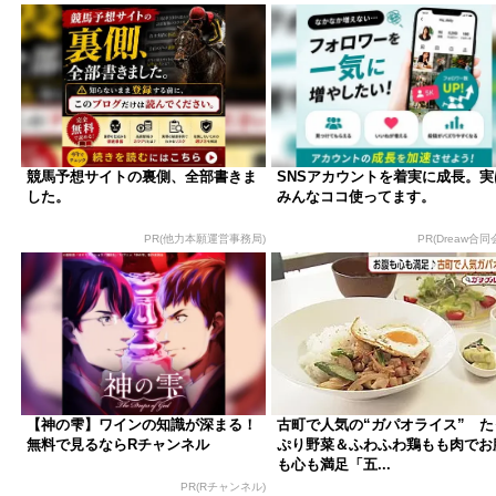
競馬予想サイトの裏側、全部書きま
SNSアカウントを着実に成長。実
した。
みんなココ使ってます。
PR(他力本願運営事務局)
PR(Dreaw合同
【神の雫】ワインの知識が深まる！
古町で人気の“ガパオライス” た
無料で見るならRチャンネル
ぷり野菜＆ふわふわ鶏もも肉でお
も心も満足「五...
PR(Rチャンネル)