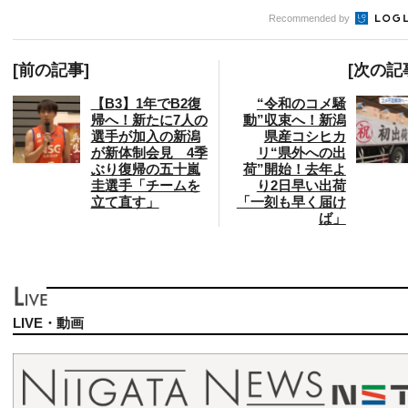
Recommended by
[前の記事]
[次の記
【B3】1年でB2復
“令和のコメ騒
帰へ！新たに7人の
動”収束へ！新潟
選手が加入の新潟
県産コシヒカ
が新体制会見 4季
リ“県外への出
ぶり復帰の五十嵐
荷”開始！去年よ
圭選手「チームを
り2日早い出荷
立て直す」
「一刻も早く届け
ば」
LIVE・動画