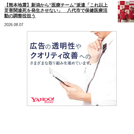
【熊本地震】新潟から“医療チーム”派遣「これ以上
災害関連死を発生させない」 八代市で保健医療活
動の調整役担う
2026.08.07