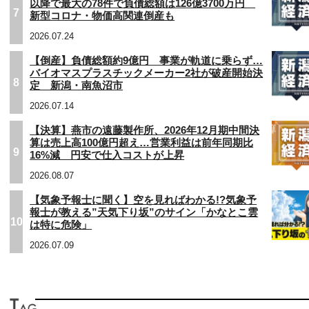
以降で最大の78件で負債総額は126億3700万円
7
新型コロナ・物価高関連倒産も
2026.07.24
【倒産】負債総額約9億円 事業が軌道に乗らず…
バイオマスプラスチックメーカー2社が破産開始決
8
定 新潟・南魚沼市
2026.07.14
【決算】燕市の遠藤製作所、2026年12月期中間決
算は売上高100億円超え…営業利益は前年同期比
9
16%減 円安で仕入コストが上昇
2026.08.07
【気象予報士に聞く】空を見ればわかる!?気象予
報士が教える”天気下り坂”のサイン「かなとこ雲
10
は特に危険」
2026.07.09