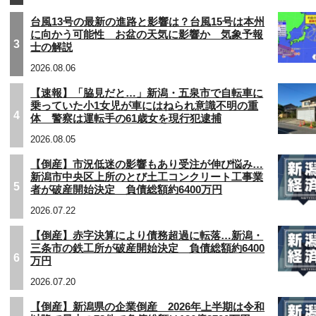
台風13号の最新の進路と影響は？台風15号は本州
に向かう可能性 お盆の天気に影響か 気象予報
3
士の解説
2026.08.06
【速報】「脇見だと…」新潟・五泉市で自転車に
乗っていた小1女児が車にはねられ意識不明の重
4
体 警察は運転手の61歳女を現行犯逮捕
2026.08.05
【倒産】市況低迷の影響もあり受注が伸び悩み…
新潟市中央区上所のとび土工コンクリート工事業
5
者が破産開始決定 負債総額約6400万円
2026.07.22
【倒産】赤字決算により債務超過に転落…新潟・
三条市の鉄工所が破産開始決定 負債総額約6400
6
万円
2026.07.20
【倒産】新潟県の企業倒産 2026年上半期は令和