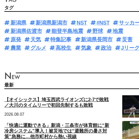
タグ
新潟県
新潟県新潟市
NST
#NST
サッカ
新潟県佐渡市
能登半島地震
野球
地震
原発
天気
特集記事
新潟県長岡市
災害
農業
グルメ
高校生
気象
政治
Jリー
最新
【オイシックス】埼玉西武ライオンズに2-7で敗戦
／大川のタイムリーで初回先制するも敗戦
2026.08.07
「快適に運動できる」新潟・三条市が体育館に“新
冷房システム”導入！被災地では“避難所の暑さ対
策”急務に…他市町村から熱い視線