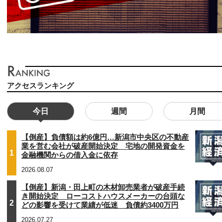
アクセスランキング
今日
週間
月間
【倒産】負債額は約6億円…新潟市中央区の不動産
業を営む会社が破産開始決定 宅地の開発資金を
1
金融機関からの借入金に依存
2026.08.07
【倒産】新潟・田上町の木材卸売業者が破産手続
き開始決定 ローコストハウスメーカーの台頭な
2
どの影響を受けて業績が低迷 負債約3400万円
2026.07.27