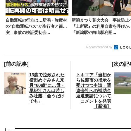
自動運転の行方は…新潟・弥彦村
新潟まつり花火大会 事故防止
の“自動運転バス”が歩行者と衝
『上所駅』の利用自粛を呼びか
突 事故の検証委初会...
「新潟駅や白山駅利用...
Recommended by
[前の記事]
[次の記
13歳で拉致された
トキエア「当初か
横田めぐみさん来
ら佐渡市の指示を
月“60歳”に…母・
受けつつ申請」関
早紀江さんは苦し
連会社への補助金
み吐露「会うだけ
返還要請について
でも」
コメントを発表
【新潟】