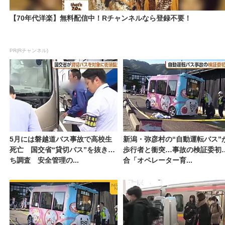
【70年代洋楽】無料配信中！Rチャンネルなら登録不要！
PR(Rチャンネル)
5月には磐越道バス事故で高校生
新潟・弥彦村の“自動運転バス”
死亡 国交省“貸切バス”を抜き打
歩行者と衝突…事故の検証委初
ち調査 安全管理の...
合「オペレーター育...