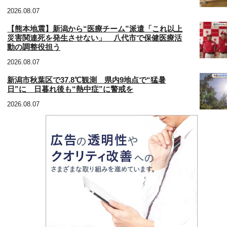
2026.08.07
【熊本地震】新潟から“医療チーム”派遣「これ以上
災害関連死を発生させない」 八代市で保健医療活
動の調整役担う
2026.08.07
新潟市秋葉区で37.8℃観測 県内9地点で“猛暑
日”に 日暮れ後も“熱中症”に警戒を
2026.08.07