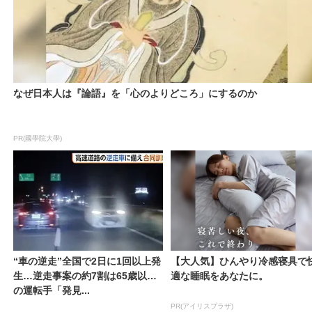
なぜ日本人は『論語』を「心のよりどころ」にするのか
PR(國學院大學)
“車の逆走”全国で2日に1回以上発
【大人気】ひんやり冷感寝具で
生…逆走事案の約7割は65歳以上
適な睡眠をあなたに。
の運転手「発見...
PR(アイリスプラザ)