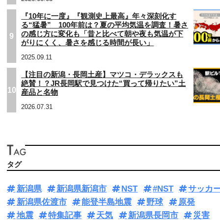
『10年に一度』『観測史上最高』年々深刻化す
る“猛暑” 100年前は？夏の平均気温を調査！暑さ
の感じ方に変化も「昔と比べて朝や夜も気温が下
9
がりにくく、暑さを感じる時間が長い」
2025.09.11
【注目の新潟・長岡土産】マツコ・デラックスも
絶賛！？JR長岡駅で見つけた“買って帰りたい”土
10
産品と名物
2026.07.31
タグ
新潟県
新潟県新潟市
NST
#NST
サッカ
新潟県佐渡市
能登半島地震
野球
原発
地震
特集記事
天気
新潟県長岡市
災害