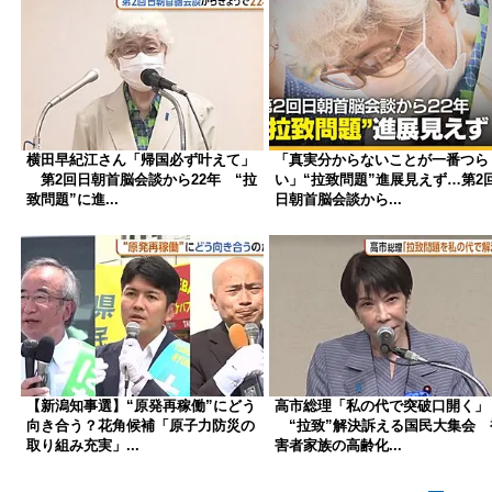
横田早紀江さん「帰国必ず叶えて」
「真実分からないことが一番つら
第2回日朝首脳会談から22年 “拉
い」“拉致問題”進展見えず…第2
致問題”に進...
日朝首脳会談から...
【新潟知事選】“原発再稼働”にどう
高市総理「私の代で突破口開く」
向き合う？花角候補「原子力防災の
“拉致”解決訴える国民大集会 
取り組み充実」...
害者家族の高齢化...