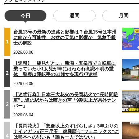
今日
週間
月間
台風13号の最新の進路と影響は？台風15号は本州
に向かう可能性 お盆の天気に影響か 気象予報
1
士の解説
2026.08.06
【速報】「脇見だと…」新潟・五泉市で自転車に
乗っていた小1女児が車にはねられ意識不明の重
2
体 警察は運転手の61歳女を現行犯逮捕
2026.08.05
【迷惑行為】日本三大花火の長岡花火で“長時間駐
車”…道の駅からは嘆きの声「9割以上が県外ナン
3
バー」
2026.08.04
【長岡花火】「想像以上のすばらしさ」3年ぶりの
ナイアガラ×正三尺玉 復興願う“フェニックス”に
4
は熊本への思いも「誰も一人ではない」