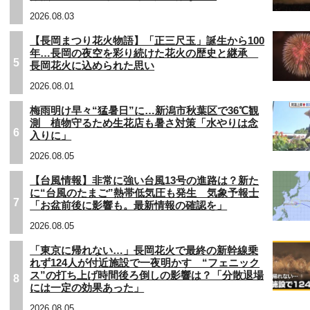
2026.08.03
【長岡まつり花火物語】「正三尺玉」誕生から100
年…長岡の夜空を彩り続けた花火の歴史と継承
5
長岡花火に込められた思い
2026.08.01
梅雨明け早々“猛暑日”に…新潟市秋葉区で36℃観
測 植物守るため生花店も暑さ対策「水やりは念
6
入りに」
2026.08.05
【台風情報】非常に強い台風13号の進路は？新た
に“台風のたまご”熱帯低気圧も発生 気象予報士
7
「お盆前後に影響も。最新情報の確認を」
2026.08.05
「東京に帰れない…」長岡花火で最終の新幹線乗
れず124人が付近施設で一夜明かす “フェニック
ス”の打ち上げ時間後ろ倒しの影響は？「分散退場
8
には一定の効果あった」
2026.08.05