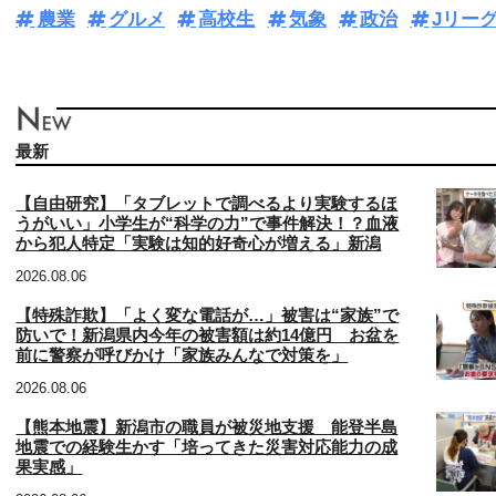
農業
グルメ
高校生
気象
政治
Jリー
最新
【自由研究】「タブレットで調べるより実験するほ
うがいい」小学生が“科学の力”で事件解決！？血液
から犯人特定「実験は知的好奇心が増える」新潟
2026.08.06
【特殊詐欺】「よく変な電話が…」被害は“家族”で
防いで！新潟県内今年の被害額は約14億円 お盆を
前に警察が呼びかけ「家族みんなで対策を」
2026.08.06
【熊本地震】新潟市の職員が被災地支援 能登半島
地震での経験生かす「培ってきた災害対応能力の成
果実感」