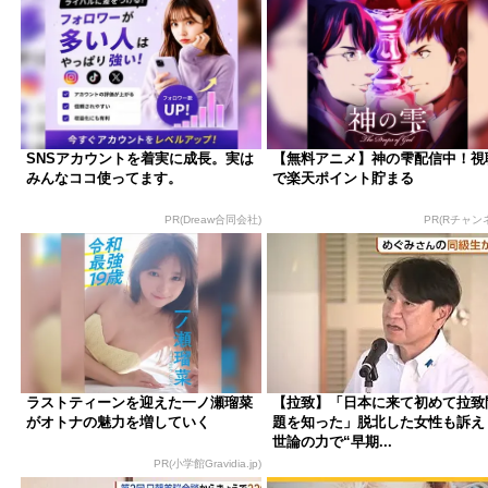
SNSアカウントを着実に成長。実は
【無料アニメ】神の雫配信中！視
みんなココ使ってます。
で楽天ポイント貯まる
PR(Dreaw合同会社)
PR(Rチャン
ラストティーンを迎えた一ノ瀬瑠菜
【拉致】「日本に来て初めて拉致
がオトナの魅力を増していく
題を知った」脱北した女性も訴
世論の力で“早期...
PR(小学館Gravidia.jp)