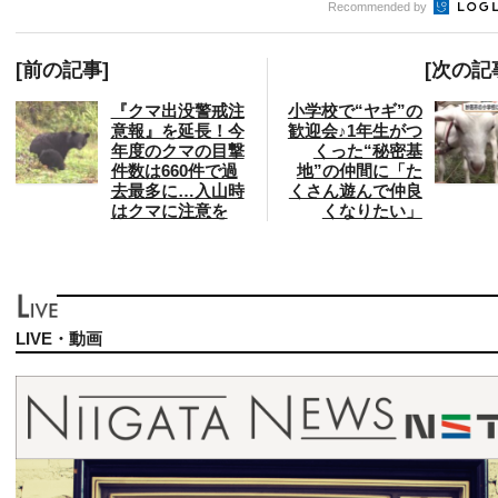
Recommended by
[前の記事]
[次の記
『クマ出没警戒注
小学校で“ヤギ”の
意報』を延長！今
歓迎会♪1年生がつ
年度のクマの目撃
くった“秘密基
件数は660件で過
地”の仲間に「た
去最多に…入山時
くさん遊んで仲良
はクマに注意を
くなりたい」
LIVE・動画