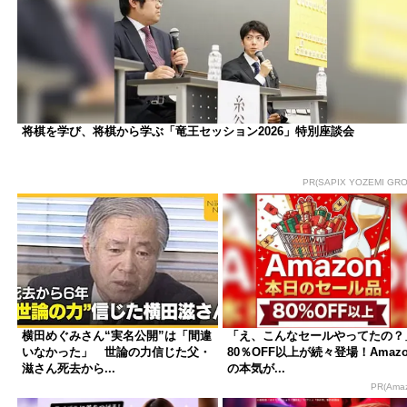
将棋を学び、将棋から学ぶ「竜王セッション2026」特別座談会
PR(SAPIX YOZEMI GRO
横田めぐみさん“実名公開”は「間違
「え、こんなセールやってたの？
いなかった」 世論の力信じた父・
80％OFF以上が続々登場！Amazo
滋さん死去から...
の本気が...
PR(Ama