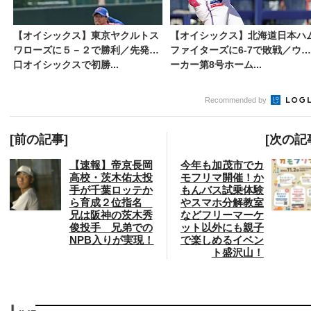
【オイシックス】東京ヤクルトス
【オイシックス】北海道日本ハ
ワローズに５－２で勝利／先発井
ファイターズに6-7で敗戦／ウォ
口オイシックスで初勝...
ーカー第8号ホーム...
Recommended by
[前の記事]
[次の記
【速報】帝京長岡
今年も加茂市でカ
高校・茨木佑太投
モフリマ開催！か
手が千葉ロッテか
もんバス試乗体験
ら育成２位指名
やスマホ分解教室
兄は阪神の茨木秀
などフリーマーケ
俊投手 兄弟での
ット以外にも親子
NPB入りが実現！
で楽しめるイベン
ト盛沢山！