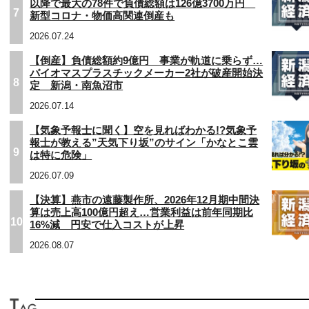
以降で最大の78件で負債総額は126億3700万円
7
新型コロナ・物価高関連倒産も
2026.07.24
【倒産】負債総額約9億円 事業が軌道に乗らず…
バイオマスプラスチックメーカー2社が破産開始決
8
定 新潟・南魚沼市
2026.07.14
【気象予報士に聞く】空を見ればわかる!?気象予
報士が教える”天気下り坂”のサイン「かなとこ雲
9
は特に危険」
2026.07.09
【決算】燕市の遠藤製作所、2026年12月期中間決
算は売上高100億円超え…営業利益は前年同期比
10
16%減 円安で仕入コストが上昇
2026.08.07