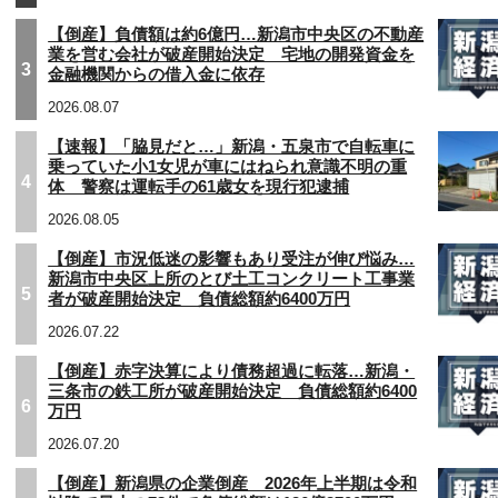
【倒産】負債額は約6億円…新潟市中央区の不動産
業を営む会社が破産開始決定 宅地の開発資金を
3
金融機関からの借入金に依存
2026.08.07
【速報】「脇見だと…」新潟・五泉市で自転車に
乗っていた小1女児が車にはねられ意識不明の重
4
体 警察は運転手の61歳女を現行犯逮捕
2026.08.05
【倒産】市況低迷の影響もあり受注が伸び悩み…
新潟市中央区上所のとび土工コンクリート工事業
5
者が破産開始決定 負債総額約6400万円
2026.07.22
【倒産】赤字決算により債務超過に転落…新潟・
三条市の鉄工所が破産開始決定 負債総額約6400
6
万円
2026.07.20
【倒産】新潟県の企業倒産 2026年上半期は令和