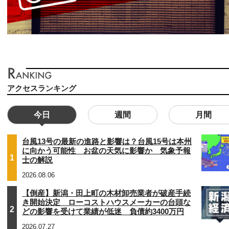
アクセスランキング
今日
週間
月間
台風13号の最新の進路と影響は？台風15号は本州
に向かう可能性 お盆の天気に影響か 気象予報
1
士の解説
2026.08.06
【倒産】新潟・田上町の木材卸売業者が破産手続
き開始決定 ローコストハウスメーカーの台頭な
2
どの影響を受けて業績が低迷 負債約3400万円
2026.07.27