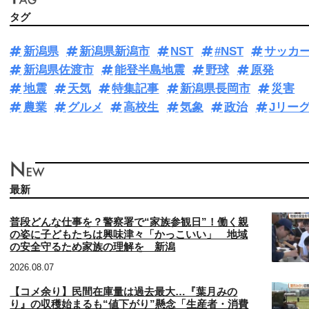
タグ
新潟県
新潟県新潟市
NST
#NST
サッカ
新潟県佐渡市
能登半島地震
野球
原発
地震
天気
特集記事
新潟県長岡市
災害
農業
グルメ
高校生
気象
政治
Jリー
最新
普段どんな仕事を？警察署で“家族参観日”！働く親
の姿に子どもたちは興味津々「かっこいい」 地域
の安全守るため家族の理解を 新潟
2026.08.07
【コメ余り】民間在庫量は過去最大…『葉月みの
り』の収穫始まるも“値下がり”懸念「生産者・消費