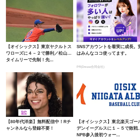
【オイシックス】東京ヤクルトス
SNSアカウントを着実に成長。
ワローズに４－２で勝利／松山の
はみんなココ使ってます。
タイムリーで先制！先...
PR(Dreaw合同会社)
【80年代洋楽】無料配信中！Rチ
【オイシックス】東北楽天ゴー
ャンネルなら登録不要！
デンイーグルスに１－５で敗戦
NPB参入後初ウォー...