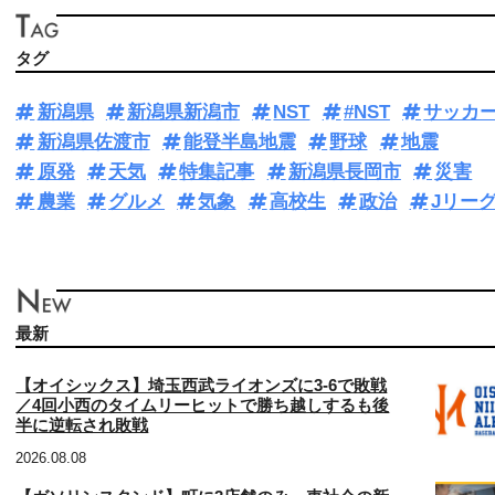
タグ
新潟県
新潟県新潟市
NST
#NST
サッカ
新潟県佐渡市
能登半島地震
野球
地震
原発
天気
特集記事
新潟県長岡市
災害
農業
グルメ
気象
高校生
政治
Jリー
最新
【オイシックス】埼玉西武ライオンズに3‐6で敗戦
／4回小西のタイムリーヒットで勝ち越しするも後
半に逆転され敗戦
2026.08.08