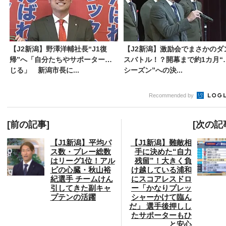
【J2新潟】野澤洋輔社長“J1復
【J2新潟】激励会でまさかのダ
帰”へ「自分たちやサポーター信
スバトル！？開幕まで約1カ月“
じる」 新潟市長に...
シーズン”への決...
Recommended by
[前の記事]
[次の記
【J1新潟】平均パ
【J1新潟】難敵相
ス数・プレー総数
手に決めた“自力
はリーグ1位！アル
残留”！大きく負
ビの心臓・秋山裕
け越している浦和
紀選手 チームけん
にスコアレスドロ
引してきた副キャ
ー「かなりプレッ
プテンの活躍
シャーかけて臨ん
だ」 選手後押しし
たサポーターもひ
と安心