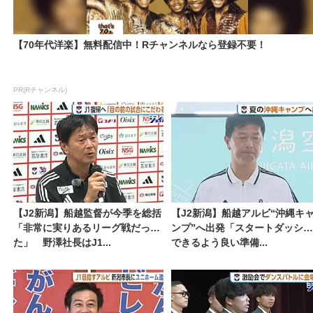
【70年代洋楽】無料配信中！Rチャンネルなら登録不要！
PR(Rチャンネル)
【J2新潟】船越監督が今季を総括
【J2新潟】船越アルビ“沖縄キ
「非常に実りあるリーグ戦だっ
ンプ”へ出発「スタートダッシュ
た」 野澤社長はJ1...
できるよう良い準備...