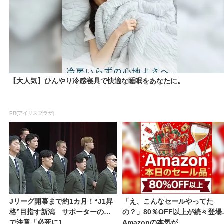
【大人気】ひんやり冷感寝具で快適な睡眠をあなたに。
PR(アイリスプラザ)
Jリーグ開幕まで約1カ月！“J1昇
「え、こんなセールやってた
格”目指す新潟 サポーターの前
の？」80％OFF以上が続々登場
で決意「必死に1...
Amazonの本気が...