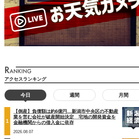
アクセスランキング
今日
週間
月間
【倒産】負債額は約6億円…新潟市中央区の不動産
業を営む会社が破産開始決定 宅地の開発資金を
1
金融機関からの借入金に依存
2026.08.07