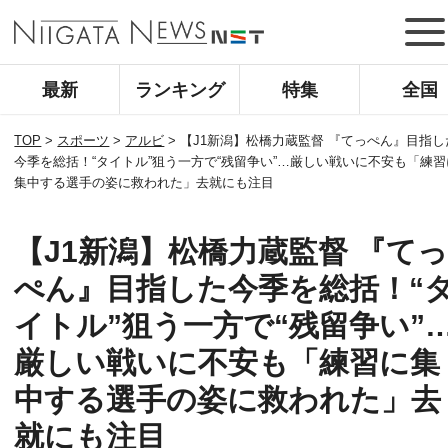
最新
ランキング
特集
全国
TOP
>
スポーツ
>
アルビ
>
【J1新潟】松橋力蔵監督 『てっぺん』目指し
今季を総括！“タイトル”狙う一方で“残留争い”…厳しい戦いに不安も「練習
集中する選手の姿に救われた」去就にも注目
【J1新潟】松橋力蔵監督 『て
ぺん』目指した今季を総括！“
イトル”狙う一方で“残留争い”
厳しい戦いに不安も「練習に集
中する選手の姿に救われた」去
就にも注目