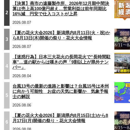
【決算】燕市の遠藤製作所、2026年12月期中間決
算は売上高100億円超え…営業利益は前年同期比
2
16%減 円安で仕入コストが上昇
2026.08.07
【夏の花火大会2026】新潟県内8月11日(火・祝)か
ら8月13日(木)開催の祭り・花火大会情報
3
2026.08.07
【迷惑行為】日本三大花火の長岡花火で“長時間駐
車”…道の駅からは嘆きの声「9割以上が県外ナン
4
バー」
2026.08.04
台風13号の最新の進路と影響は？台風15号は本州
に向かう可能性 お盆の天気に影響か 気象予報
5
士の解説
2026.08.06
【夏の花火大会2026】新潟県内8月15日(土)から8
月17日(月)開催の祭り・花火大会情報
6
2026.08.08