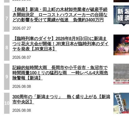
【倒産】新潟・田上町の木材卸売業者が破産手続
き開始決定 ローコストハウスメーカーの台頭な
7
どの影響を受けて業績が低迷 負債約3400万円
2026.07.27
【臨時列車のダイヤ】2026年8月9日(日)に新潟ま
つり花火大会が開催！JR東日本が臨時列車のダイ
8
ヤを発表【JR東日本】
2026.08.07
記録的短時間大雨 長岡市や小千谷市・魚沼市で
時間雨量100ミリの猛烈な雨 一時レベル4大雨危
9
険警報【新潟】
2026.08.08
300周年の「新潟まつり」 熱く盛り上がる【新潟
市中央区】
10
2026.08.08