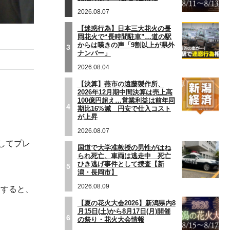
2026.08.07
【迷惑行為】日本三大花火の長
岡花火で“長時間駐車”…道の駅
からは嘆きの声「9割以上が県外
3
ナンバー」
2026.08.04
【決算】燕市の遠藤製作所、
2026年12月期中間決算は売上高
100億円超え…営業利益は前年同
4
期比16%減 円安で仕入コスト
が上昇
2026.08.07
してプレ
国道で大学准教授の男性がはね
られ死亡、車両は逃走中 死亡
ひき逃げ事件として捜査【新
5
潟・長岡市】
2026.08.09
団すると、
【夏の花火大会2026】新潟県内8
月15日(土)から8月17日(月)開催
6
の祭り・花火大会情報