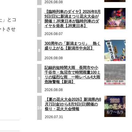
2026.08.08
【臨時列車のダイヤ】2026年8月
9日(日)に新潟まつり花火大会が
た」とコ
開催！JR東日本が臨時列車のダ
7
イヤを発表【JR東日本】
ートさせ
2026.08.07
300周年の「新潟まつり」 熱く
盛り上がる【新潟市中央区】
8
2026.08.08
記録的短時間大雨 長岡市や小
千谷市・魚沼市で時間雨量100ミ
リの猛烈な雨 一時レベル4大雨
9
危険警報【新潟】
2026.08.08
【夏の花火大会2026】新潟県内8
月7日(金)から8月9日(日)開催の
10
祭り・花火大会情報
2026.07.31