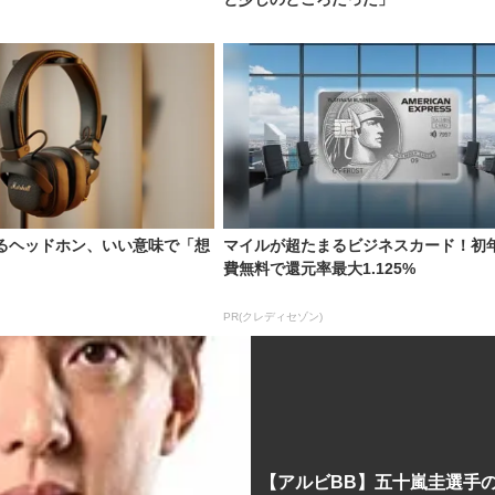
宿るヘッドホン、いい意味で「想
マイルが超たまるビジネスカード！初
費無料で還元率最大1.125%
)
PR(クレディセゾン)
【アルビBB】五十嵐圭選手