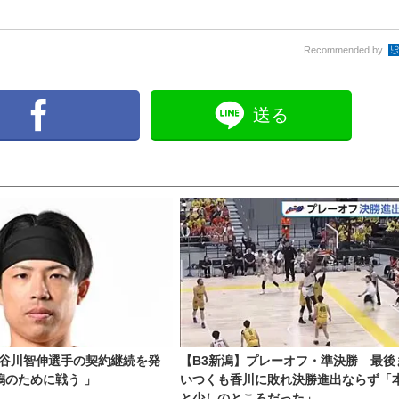
Recommended by
送る
長谷川智伸選手の契約継続を発
【B3新潟】プレーオフ・準決勝 最後
潟のために戦う 」
いつくも香川に敗れ決勝進出ならず「
と少しのところだった」