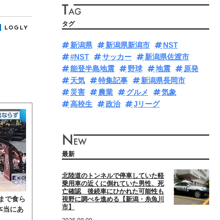
タグ
新潟県
新潟県新潟市
NST
#NST
サッカー
新潟県佐渡市
能登半島地震
野球
地震
原発
天気
特集記事
新潟県長岡市
災害
農業
グルメ
気象
高校生
政治
Jリーグ
最新
北陸道のトンネルで停車していた軽
乗用車の近くに倒れていた男性、死
亡確認 後続車にひかれた可能性も
まで食ら
視野に調べを進める【新潟・糸魚川
市】
本当にあ