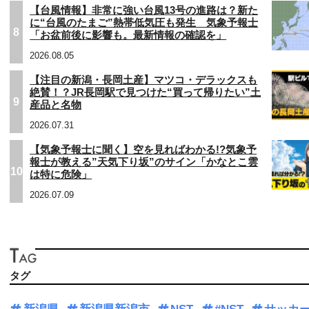
【台風情報】非常に強い台風13号の進路は？新た
に“台風のたまご”熱帯低気圧も発生 気象予報士
8
「お盆前後に影響も。最新情報の確認を」
2026.08.05
【注目の新潟・長岡土産】マツコ・デラックスも
絶賛！？JR長岡駅で見つけた“買って帰りたい”土
9
産品と名物
2026.07.31
【気象予報士に聞く】空を見ればわかる!?気象予
報士が教える”天気下り坂”のサイン「かなとこ雲
10
は特に危険」
2026.07.09
タグ