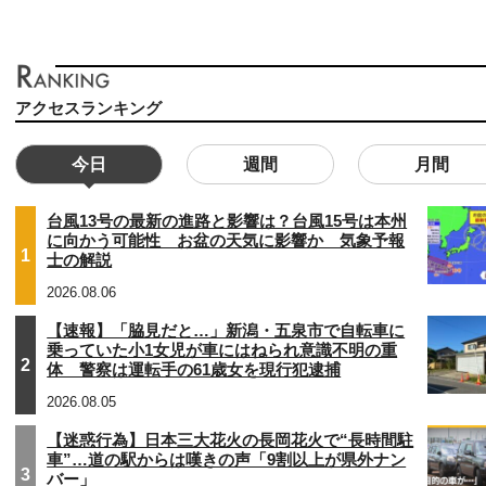
アクセスランキング
今日
週間
月間
台風13号の最新の進路と影響は？台風15号は本州
に向かう可能性 お盆の天気に影響か 気象予報
1
士の解説
2026.08.06
【速報】「脇見だと…」新潟・五泉市で自転車に
乗っていた小1女児が車にはねられ意識不明の重
2
体 警察は運転手の61歳女を現行犯逮捕
2026.08.05
【迷惑行為】日本三大花火の長岡花火で“長時間駐
車”…道の駅からは嘆きの声「9割以上が県外ナン
3
バー」