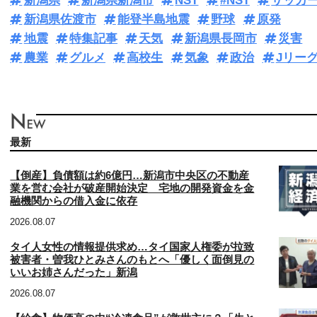
新潟県
新潟県新潟市
NST
#NST
サッカ
新潟県佐渡市
能登半島地震
野球
原発
地震
特集記事
天気
新潟県長岡市
災害
農業
グルメ
高校生
気象
政治
Jリー
最新
【倒産】負債額は約6億円…新潟市中央区の不動産
業を営む会社が破産開始決定 宅地の開発資金を金
融機関からの借入金に依存
2026.08.07
タイ人女性の情報提供求め…タイ国家人権委が拉致
被害者・曽我ひとみさんのもとへ「優しく面倒見の
いいお姉さんだった」新潟
2026.08.07