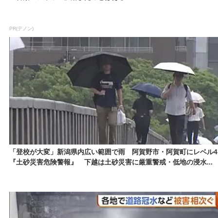
PR(デノン)
「登校が大変」新潟県内広い範囲で雨 阿賀野市・阿賀町にレベル4
『土砂災害危険警報』 下越は土砂災害に厳重警戒・低地の浸水...