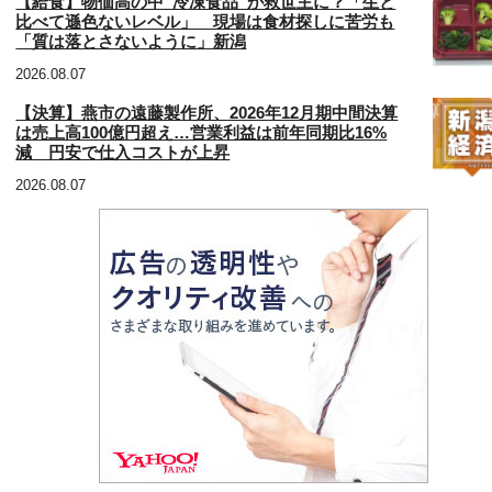
【給食】物価高の中“冷凍食品”が救世主に？「生と
比べて遜色ないレベル」 現場は食材探しに苦労も
「質は落とさないように」新潟
2026.08.07
【決算】燕市の遠藤製作所、2026年12月期中間決算
は売上高100億円超え…営業利益は前年同期比16%
減 円安で仕入コストが上昇
2026.08.07