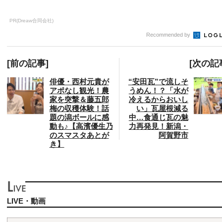
PR(Dreaw合同会社)
Recommended by
[前の記事]
[次の記
俳優・西村元貴が
“安田瓦”で流しそ
アポなし観光！農
うめん！？「水が
家を突撃＆藤五郎
冷えるからおいし
梅の収穫体験！話
い」瓦屋根減る
題の潟ボールに感
中…食通じ瓦の魅
動も♪【高濱優生乃
力再発見！新潟・
のスマスタあとが
阿賀野市
き】
LIVE・動画