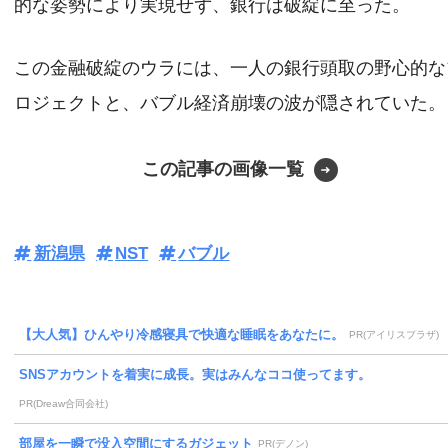
的な姿勢により実現せず、銀行は破綻に至った。
この金融破綻のウラには、一人の銀行頭取の野心的な
ロジェクトと、バブル経済崩壊の波が隠されていた。
この記事の画像一覧
新潟県
NST
バブル
【大人気】ひんやり冷感寝具で快適な睡眠をあなたに。
PR(アイリスプラザ)
SNSアカウントを着実に成長。実はみんなココ使ってます。
PR(Dreaw合同会社)
部屋を一瞬で没入空間にするガジェット
PR(デノン)