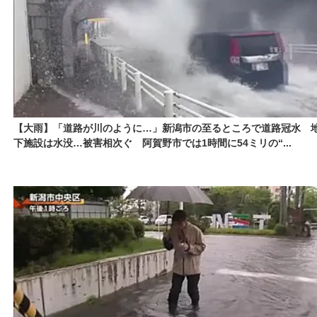
【大雨】「道路が川のように…」新潟市の至るところで道路冠水 
下施設は水没…被害相次ぐ 阿賀野市では1時間に54ミリの“...