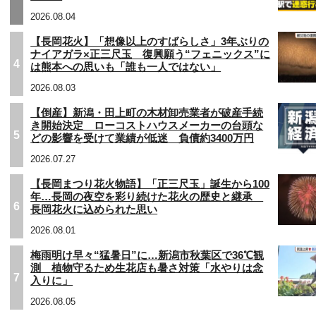
2026.08.04
【長岡花火】「想像以上のすばらしさ」3年ぶりの
ナイアガラ×正三尺玉 復興願う“フェニックス”に
4
は熊本への思いも「誰も一人ではない」
2026.08.03
【倒産】新潟・田上町の木材卸売業者が破産手続
き開始決定 ローコストハウスメーカーの台頭な
5
どの影響を受けて業績が低迷 負債約3400万円
2026.07.27
【長岡まつり花火物語】「正三尺玉」誕生から100
年…長岡の夜空を彩り続けた花火の歴史と継承
6
長岡花火に込められた思い
2026.08.01
梅雨明け早々“猛暑日”に…新潟市秋葉区で36℃観
測 植物守るため生花店も暑さ対策「水やりは念
7
入りに」
2026.08.05