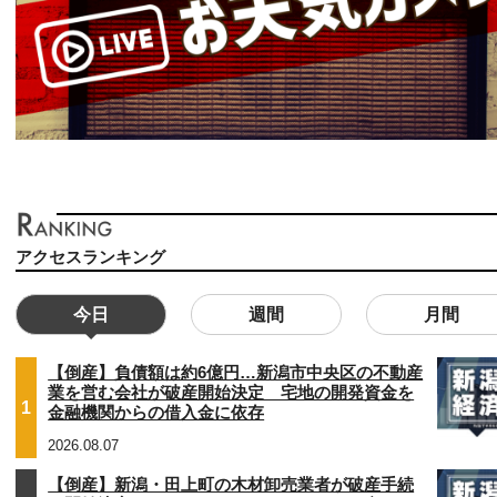
アクセスランキング
今日
週間
月間
【倒産】負債額は約6億円…新潟市中央区の不動産
業を営む会社が破産開始決定 宅地の開発資金を
1
金融機関からの借入金に依存
2026.08.07
【倒産】新潟・田上町の木材卸売業者が破産手続