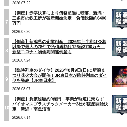
2026.07.22
【倒産】赤字決算により債務超過に転落…新潟・
三条市の鉄工所が破産開始決定 負債総額約6400
7
万円
2026.07.20
【倒産】新潟県の企業倒産 2026年上半期は令和
以降で最大の78件で負債総額は126億3700万円
8
新型コロナ・物価高関連倒産も
2026.07.24
【臨時列車のダイヤ】2026年8月9日(日)に新潟ま
つり花火大会が開催！JR東日本が臨時列車のダイ
9
ヤを発表【JR東日本】
2026.08.07
【倒産】負債総額約9億円 事業が軌道に乗らず…
バイオマスプラスチックメーカー2社が破産開始決
10
定 新潟・南魚沼市
2026.07.14