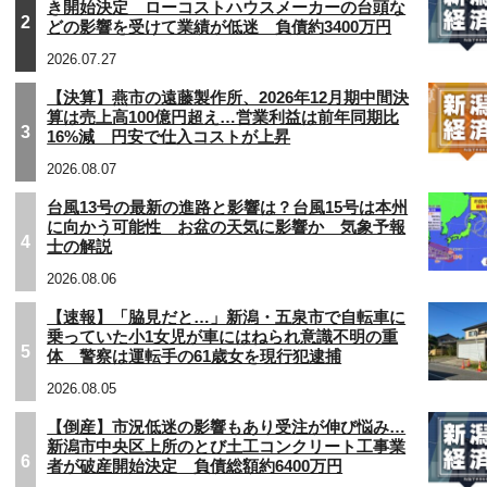
き開始決定 ローコストハウスメーカーの台頭な
2
どの影響を受けて業績が低迷 負債約3400万円
2026.07.27
【決算】燕市の遠藤製作所、2026年12月期中間決
算は売上高100億円超え…営業利益は前年同期比
3
16%減 円安で仕入コストが上昇
2026.08.07
台風13号の最新の進路と影響は？台風15号は本州
に向かう可能性 お盆の天気に影響か 気象予報
4
士の解説
2026.08.06
【速報】「脇見だと…」新潟・五泉市で自転車に
乗っていた小1女児が車にはねられ意識不明の重
5
体 警察は運転手の61歳女を現行犯逮捕
2026.08.05
【倒産】市況低迷の影響もあり受注が伸び悩み…
新潟市中央区上所のとび土工コンクリート工事業
6
者が破産開始決定 負債総額約6400万円