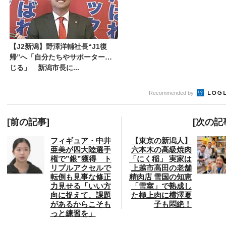
【J2新潟】野澤洋輔社長“J1復
帰”へ「自分たちやサポーター信
じる」 新潟市長に...
Recommended by
[前の記事]
[次の記
フィギュア・中井
【東京の新潟人】
亜美が四大陸選手
六本木の高級焼肉
権で”銀”獲得 ト
「にく稲」 実家は
リプルアクセルで
上越市高田の老舗
転倒も見事な修正
精肉店 雪国の知恵
力見せる「いい方
「雪室」で熟成し
向に捉えて、課題
た極上肉に横澤夏
があるからこそも
子も悶絶！
っと練習を」