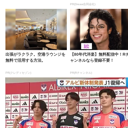
PR(Dreaw合同会社)
出張がラクラク。空港ラウンジを
【80年代洋楽】無料配信中！R
無料で活用する方法。
ャンネルなら登録不要！
PR(クレディセゾン)
PR(Rチャンネル)