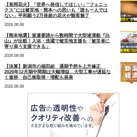
【長岡花火】「世界へ発信してほしい」“フェニッ
クス”には被災地・熊本への思いも「誰も一人では
ない」平和願う2万発超の花火が観客魅了
2026.08.08
【熊本地震】派遣要請から数時間で大型浚渫船『白
山』が出航！入浴・洗濯で被災地支援を「被災者に
寄り添う支援できる」
2026.08.08
【決算】新潟市の福田組 通期予想を上方修正
2026年12月期中間期は大幅増益…大型工事が遅延な
く進捗 自己株取得・増配も発表
2026.08.08