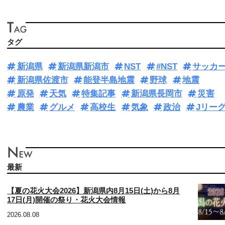
タグ
新潟県
新潟県新潟市
NST
#NST
サッカ
新潟県佐渡市
能登半島地震
野球
地震
原発
天気
特集記事
新潟県長岡市
災害
農業
グルメ
高校生
気象
政治
Jリー
最新
【夏の花火大会2026】新潟県内8月15日(土)から8月
17日(月)開催の祭り・花火大会情報
2026.08.08