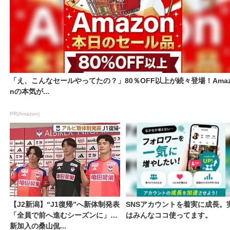
「え、こんなセールやってたの？」80％OFF以上が続々登場！Amaz
nの本気が...
PR(Amazon)
【J2新潟】“J1復帰”へ新体制発表
SNSアカウントを着実に成長。
「全員で前へ進むシーズンに」
はみんなココ使ってます。
新加入の桑山侃...