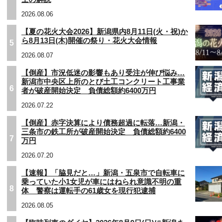
2026.08.06
【夏の花火大会2026】新潟県内8月11日(火・祝)か
ら8月13日(木)開催の祭り・花火大会情報
5
2026.08.07
【倒産】市況低迷の影響もあり受注が伸び悩み…
新潟市中央区上所のとび土工コンクリート工事業
6
者が破産開始決定 負債総額約6400万円
2026.07.22
【倒産】赤字決算により債務超過に転落…新潟・
三条市の鉄工所が破産開始決定 負債総額約6400
7
万円
2026.07.20
【速報】「脇見だと…」新潟・五泉市で自転車に
乗っていた小1女児が車にはねられ意識不明の重
8
体 警察は運転手の61歳女を現行犯逮捕
2026.08.05