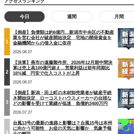
アクセスランキング
今日
週間
月間
【倒産】負債額は約6億円…新潟市中央区の不動産
業を営む会社が破産開始決定 宅地の開発資金を
1
金融機関からの借入金に依存
2026.08.07
【決算】燕市の遠藤製作所、2026年12月期中間決
算は売上高100億円超え…営業利益は前年同期比
2
16%減 円安で仕入コストが上昇
2026.08.07
【倒産】新潟・田上町の木材卸売業者が破産手続
き開始決定 ローコストハウスメーカーの台頭な
3
どの影響を受けて業績が低迷 負債約3400万円
2026.07.27
台風13号の最新の進路と影響は？台風15号は本州
に向かう可能性 お盆の天気に影響か 気象予報
4
士の解説