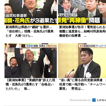
新潟県民は県政の“継続”を選択…
新潟知事選が告示！電気送られる
「信任得た」現職・花角氏が3選果
都圏と温度差も…柏崎刈羽原発再
たす 大差つけら...
働後初の知事選 ...
【新潟知事選】“実績評価”訴えた現
“追い風”に乗る自民党新潟県連 
職・花角氏が3選果たす「合格点い
役員で統一地方戦へ「チームワー
ただいた」 敗...
重視」 野党は...
Recommended by