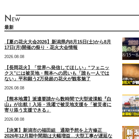
最新
【夏の花火大会2026】新潟県内8月15日(土)から8月
17日(月)開催の祭り・花火大会情報
2026.08.08
【長岡花火】「世界へ発信してほしい」“フェニッ
クス”には被災地・熊本への思いも「誰も一人では
ない」平和願う2万発超の花火が観客魅了
2026.08.08
【熊本地震】派遣要請から数時間で大型浚渫船『白
山』が出航！入浴・洗濯で被災地支援を「被災者に
寄り添う支援できる」
2026.08.08
【決算】新潟市の福田組 通期予想を上方修正
2026年12月期中間期は大幅増益…大型工事が遅延な