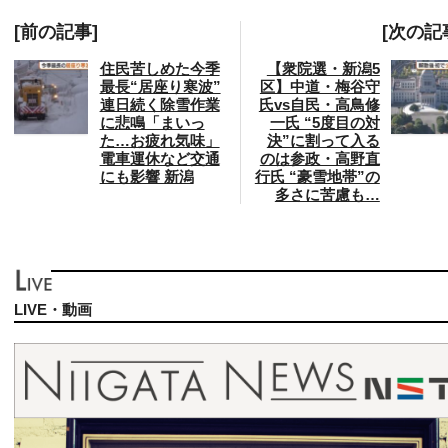
[前の記事]
[次の記
住民苦しめた今季
【衆院選・新潟5
最長“居座り寒波”
区】中道・梅谷守
連日続く除雪作業
氏vs自民・高鳥修
に悲鳴「まいっ
一氏 “5度目の対
た…お疲れ気味」
決”に割って入る
電車運休など交通
のは参政・高野直
にも影響 新潟
行氏 “豪雪地帯”の
多さに苦慮も…
LIVE・動画