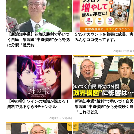
【新潟知事選】花角氏勝利で勢いづ
SNSアカウントを着実に成長。実
く自民 衆院選“中道惨敗”から野党
みんなココ使ってます。
は分裂「足元お...
PR(Dreaw合同
【神の雫】ワインの知識が深まる！
新潟知事選“勝利”で勢いづく自
無料で見るならRチャンネル
衆院選“中道惨敗”から分裂続く野
「これほど先...
PR(Rチャンネル)