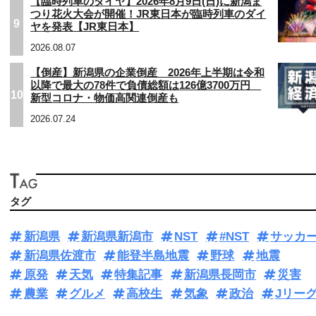
【臨時列車のダイヤ】2026年8月9日(日)に新潟ま
つり花火大会が開催！JR東日本が臨時列車のダイ
9
ヤを発表【JR東日本】
2026.08.07
【倒産】新潟県の企業倒産 2026年上半期は令和
以降で最大の78件で負債総額は126億3700万円
10
新型コロナ・物価高関連倒産も
2026.07.24
タグ
新潟県
新潟県新潟市
NST
#NST
サッカ
新潟県佐渡市
能登半島地震
野球
地震
原発
天気
特集記事
新潟県長岡市
災害
農業
グルメ
高校生
気象
政治
Jリー