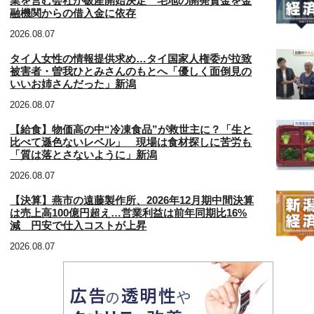
業を営む会社が破産開始決定 宅地の開発資金を金
融機関からの借入金に依存
2026.08.07
タイ人女性の情報提供求め…タイ国家人権委が拉致
被害者・曽我ひとみさんのもとへ「優しく面倒見の
いいお姉さんだった」新潟
2026.08.07
【給食】物価高の中“冷凍食品”が救世主に？「生と
比べて遜色ないレベル」 現場は食材探しに苦労も
「質は落とさないように」新潟
2026.08.07
【決算】燕市の遠藤製作所、2026年12月期中間決算
は売上高100億円超え…営業利益は前年同期比16%
減 円安で仕入コストが上昇
2026.08.07