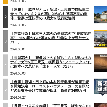
2026.08.06
【速報】「脇見だと…」新潟・五泉市で自転車に
乗っていた小1女児が車にはねられ意識不明の重
2
体 警察は運転手の61歳女を現行犯逮捕
2026.08.05
【迷惑行為】日本三大花火の長岡花火で“長時間駐
車”…道の駅からは嘆きの声「9割以上が県外ナン
3
バー」
2026.08.04
【長岡花火】「想像以上のすばらしさ」3年ぶりの
ナイアガラ×正三尺玉 復興願う“フェニックス”に
4
は熊本への思いも「誰も一人ではない」
2026.08.03
【倒産】新潟・田上町の木材卸売業者が破産手続
き開始決定 ローコストハウスメーカーの台頭な
5
どの影響を受けて業績が低迷 負債約3400万円
2026.07.27
【長岡まつり花火物語】「正三尺玉」誕生から100