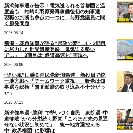
新潟知事選が告示！電気送られる首都圏と温
度差も…柏崎刈羽原発再稼働後初の知事選
現職の判断も争点の一つに 与野党議員に聞
く原発問題
2026.05.14
新潟・花角知事が語る“県政の夢”…1・2期目
に尽力した世界遺産登録「鬼気迫る勢い
で…」 3期目は“鉄道高速化”実現へ
2026.06.06
“追い風”に乗る自民党新潟県連 新役員で統
一地方戦へ「チームワーク重視」 野党は知
事選を総括「無党派層の取り込み不十分だっ
た」
2026.07.13
新潟知事選“勝利”で勢いづく自民 衆院選“中
道惨敗”から分裂続く野党「これほど先の見通
せない状況は初めて」 統一地方選控える
中“政界構図”に影響は