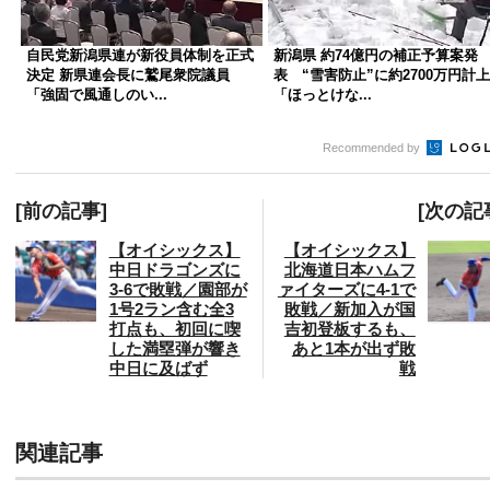
自民党新潟県連が新役員体制を正式
新潟県 約74億円の補正予算案発
決定 新県連会長に鷲尾衆院議員
表 “雪害防止”に約2700万円計上
「強固で風通しのい...
「ほっとけな...
Recommended by
[前の記事]
[次の記
【オイシックス】
【オイシックス】
中日ドラゴンズに
北海道日本ハムフ
3-6で敗戦／園部が
ァイターズに4-1で
1号2ラン含む全3
敗戦／新加入が国
打点も、初回に喫
吉初登板するも、
した満塁弾が響き
あと1本が出ず敗
中日に及ばず
戦
関連記事