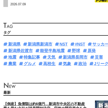
2026.07.09
タグ
新潟県
新潟県新潟市
NST
#NST
サッカ
新潟県佐渡市
能登半島地震
野球
原発
地震
特集記事
天気
新潟県長岡市
災害
農業
グルメ
高校生
気象
政治
Jリー
最新
【倒産】負債額は約6億円…新潟市中央区の不動産