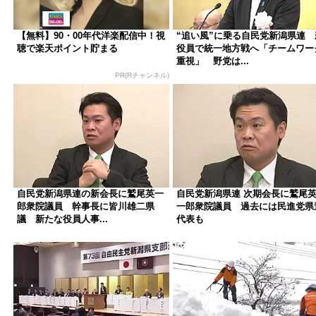
【無料】90・00年代洋楽配信中！視
“追い風”に乗る自民党新潟県連 
聴で楽天ポイント貯まる
役員で統一地方戦へ「チームワー
重視」 野党は...
PR(Rチャンネル)
自民党新潟県連の新会長に鷲尾英一
自民党新潟県連 次期会長に鷲尾
郎衆院議員 幹事長に皆川雄二県
一郎衆院議員 過去には民進党県
議 新たな役員人事...
代表も