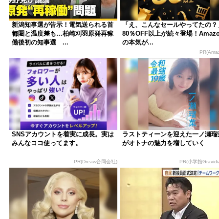
新潟知事選が告示！電気送られる首
「え、こんなセールやってたの？
都圏と温度差も…柏崎刈羽原発再稼
80％OFF以上が続々登場！Amazo
働後初の知事選 ...
の本気が...
PR(Ama
SNSアカウントを着実に成長。実は
ラストティーンを迎えた一ノ瀬瑠
みんなココ使ってます。
がオトナの魅力を増していく
PR(Dreaw合同会社)
PR(小学館Gravidia