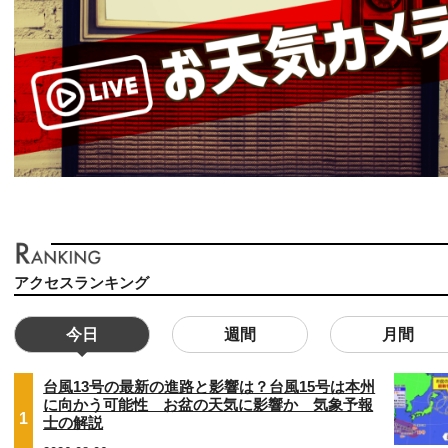
アクセスランキング
今日
週間
月間
台風13号の最新の進路と影響は？台風15号は本州
に向かう可能性 お盆の天気に影響か 気象予報
1
士の解説