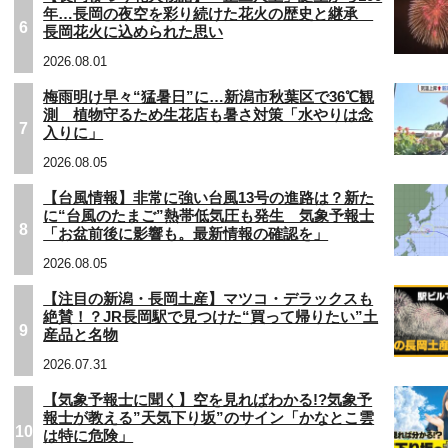
年…長岡の夜空を彩り続けた花火の歴史と継承
6
長岡花火に込められた思い
2026.08.01
梅雨明け早々“猛暑日”に…新潟市秋葉区で36℃観
測 植物守るため生花店も暑さ対策「水やりは念
7
入りに」
2026.08.05
【台風情報】非常に強い台風13号の進路は？新た
に“台風のたまご”熱帯低気圧も発生 気象予報士
8
「お盆前後に影響も。最新情報の確認を」
2026.08.05
【注目の新潟・長岡土産】マツコ・デラックスも
絶賛！？JR長岡駅で見つけた“買って帰りたい”土
9
産品と名物
2026.07.31
【気象予報士に聞く】空を見ればわかる!?気象予
報士が教える”天気下り坂”のサイン「かなとこ雲
10
は特に危険」