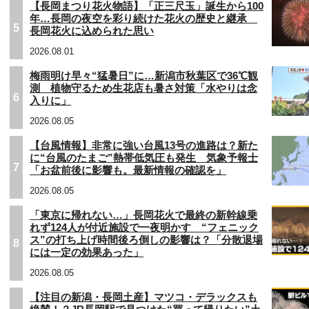
【長岡まつり花火物語】「正三尺玉」誕生から100
年…長岡の夜空を彩り続けた花火の歴史と継承
5
長岡花火に込められた思い
2026.08.01
梅雨明け早々“猛暑日”に…新潟市秋葉区で36℃観
測 植物守るため生花店も暑さ対策「水やりは念
6
入りに」
2026.08.05
【台風情報】非常に強い台風13号の進路は？新た
に“台風のたまご”熱帯低気圧も発生 気象予報士
7
「お盆前後に影響も。最新情報の確認を」
2026.08.05
「東京に帰れない…」長岡花火で最終の新幹線乗
れず124人が付近施設で一夜明かす “フェニック
ス”の打ち上げ時間後ろ倒しの影響は？「分散退場
8
には一定の効果あった」
2026.08.05
【注目の新潟・長岡土産】マツコ・デラックスも