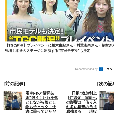
【TGC新潟】プレイベントに柏木由紀さん・村重杏奈さん・希空さ
登場！本番のステージに出演する“市民モデル”も決定
Recommended by
[前の記事]
[次の記
電車内の“清掃技
日銀“追加利上
術”競う！汚れを落
げ”決定 家計へ
としながら落とし
の影響は「借り入
物もチェック「快
れ多い世帯の負担
適に乗っていただ
感強まる」 現役