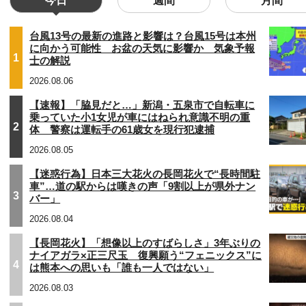
今日
週間
月間
台風13号の最新の進路と影響は？台風15号は本州
に向かう可能性 お盆の天気に影響か 気象予報
1
士の解説
2026.08.06
【速報】「脇見だと…」新潟・五泉市で自転車に
乗っていた小1女児が車にはねられ意識不明の重
2
体 警察は運転手の61歳女を現行犯逮捕
2026.08.05
【迷惑行為】日本三大花火の長岡花火で“長時間駐
車”…道の駅からは嘆きの声「9割以上が県外ナン
3
バー」
2026.08.04
【長岡花火】「想像以上のすばらしさ」3年ぶりの
ナイアガラ×正三尺玉 復興願う“フェニックス”に
4
は熊本への思いも「誰も一人ではない」
2026.08.03