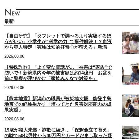
最新
【自由研究】「タブレットで調べるより実験するほ
うがいい」小学生が“科学の力”で事件解決！？血液
から犯人特定「実験は知的好奇心が増える」新潟
2026.08.06
【特殊詐欺】「よく変な電話が…」被害は“家族”で
防いで！新潟県内今年の被害額は約14億円 お盆を
前に警察が呼びかけ「家族みんなで対策を」
2026.08.06
【熊本地震】新潟市の職員が被災地支援 能登半島
地震での経験生かす「培ってきた災害対応能力の成
果実感」
2026.08.06
19歳が殺人未遂・詐欺に続き…「保釈金立て替え」
の嘘で50代男性から40万円とカードだまし取った疑