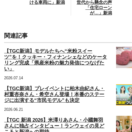
ける車両に」新潟
世代から懸念の声
「住宅ローン
が…」新潟
関連記事
【TGC新潟】モデルたちへ“米粉スイー
ツ”を！クッキー・フィナンシェなどのケータ
リング完成「県産米粉の魅力発信につなげた
い」
2026.07.14
【TGC新潟】プレイベントに柏木由紀さん・
村重杏奈さん・希空さん登場！本番のステー
ジに出演する“市民モデル”も決定
2026.06.21
【TGC 新潟 2026】米澤りあさん・小國舞羽
さんに独占インタビュー！ランウェイの見ど
ころと新潟への期待