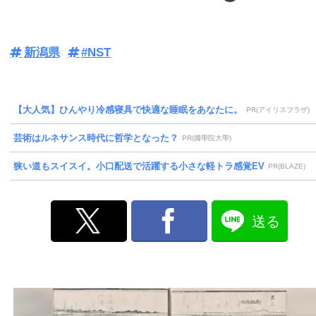
新潟県
#NST
【大人気】ひんやり冷感寝具で快適な睡眠をあなたに。
PR(アイリスプラザ)
芸術はルネサンス時代に哲学となった？
PR(國學院大學)
狭い道もスイスイ。小口配送で活躍する小さな軽トラ感覚EV
PR(BLAZE)
送る