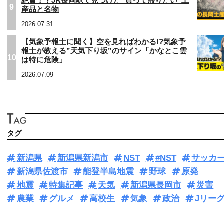
絶賛！？JR長岡駅で見つけた“買って帰りたい”土
9
産品と名物
2026.07.31
【気象予報士に聞く】空を見ればわかる!?気象予
報士が教える”天気下り坂”のサイン「かなとこ雲
10
は特に危険」
2026.07.09
タグ
新潟県
新潟県新潟市
NST
#NST
サッカ
新潟県佐渡市
能登半島地震
野球
原発
地震
特集記事
天気
新潟県長岡市
災害
農業
グルメ
高校生
気象
政治
Jリー