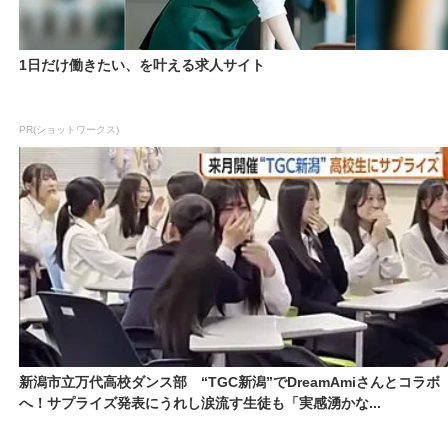
1日だけ働きたい、を叶える求人サイト
PR(ショットワークス)
新潟市立万代高校ダンス部 “TGC新潟”でDreamAmiさんとコラボ
へ！サプライズ発表にうれし涙流す生徒も「実感湧かな...