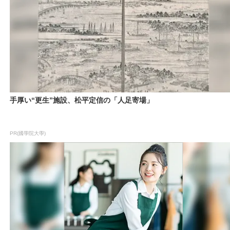
手厚い“更生”施設、松平定信の「人足寄場」
PR(國學院大學)