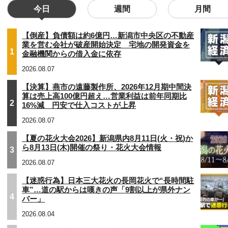
今日
週間
月間
【倒産】負債額は約6億円…新潟市中央区の不動産
業を営む会社が破産開始決定 宅地の開発資金を
1
金融機関からの借入金に依存
2026.08.07
【決算】燕市の遠藤製作所、2026年12月期中間決
算は売上高100億円超え…営業利益は前年同期比
2
16%減 円安で仕入コストが上昇
2026.08.07
【夏の花火大会2026】新潟県内8月11日(火・祝)か
ら8月13日(木)開催の祭り・花火大会情報
3
2026.08.07
【迷惑行為】日本三大花火の長岡花火で“長時間駐
車”…道の駅からは嘆きの声「9割以上が県外ナン
4
バー」
2026.08.04