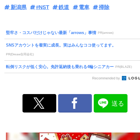
新潟県
#NST
鉄道
電車
掃除
堅牢さ・コスパだけじゃない最新「arrows」事情
PR(arrows)
SNSアカウントを着実に成長。実はみんなココ使ってます。
PR(Dreaw合同会社)
転倒リスクが低く安心。免許返納後も乗れる4輪シニアカー
PR(BLAZE)
Recommended by
送る