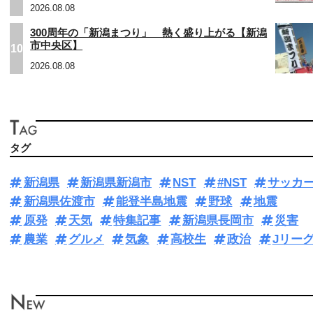
2026.08.08
300周年の「新潟まつり」 熱く盛り上がる【新潟
市中央区】
10
2026.08.08
タグ
新潟県
新潟県新潟市
NST
#NST
サッカ
新潟県佐渡市
能登半島地震
野球
地震
原発
天気
特集記事
新潟県長岡市
災害
農業
グルメ
気象
高校生
政治
Jリー