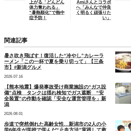
上がる「どんどん
Amiさんとコラボ
体力奪われる」
へ「みんなで仲良
“暑熱順化”で熱中
く明るく頑張りた
症予防！
い」
関連記事
暑さ吹き飛ばす！復活した“冷やし”カレーラ
ーメン「この一杯で夏を乗り切って」【三条
市】#新潟グルメ
2026.07.16
【熊本地震】爆発事故受け商業施設の“ガス設
備”点検 タンクは揺れ検知でガス遮断 “安
全装置”の作動を確認「安全な運営管理を」新
潟
2026.08.01
歩道で突然倒れた高齢女性…新潟市の2人の小
学6年生が学校で学んだ“止血方法”実践して救