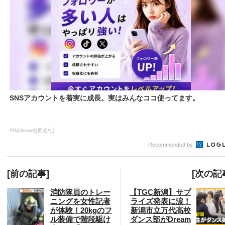
SNSアカウントを着実に成長。実はみんなココ使ってます。
PR(Dreaw合同会社)
Recommended by
[前の記事]
[次の記
消防隊員のトレー
【TGC新潟】サプ
ニングを女性記者
ライズ発表に涙！
が体験！20kgのフ
新潟市立万代高校
ル装備で階段駆け
ダンス部がDream