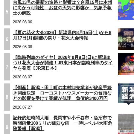
台風13号の最新の進路と影響は？台風15号は本州
に向かう可能性 お盆の天気に影響か 気象予報
5
士の解説
2026.08.06
【夏の花火大会2026】新潟県内8月15日(土)から8
月17日(月)開催の祭り・花火大会情報
6
2026.08.08
【臨時列車のダイヤ】2026年8月9日(日)に新潟ま
つり花火大会が開催！JR東日本が臨時列車のダイ
7
ヤを発表【JR東日本】
2026.08.07
【倒産】新潟・田上町の木材卸売業者が破産手続
き開始決定 ローコストハウスメーカーの台頭な
8
どの影響を受けて業績が低迷 負債約3400万円
2026.07.27
記録的短時間大雨 長岡市や小千谷市・魚沼市で
時間雨量100ミリの猛烈な雨 一時レベル4大雨危
9
険警報【新潟】