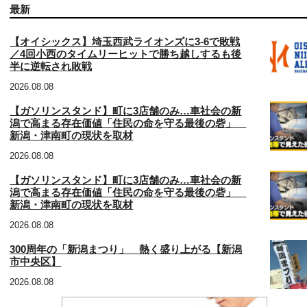
最新
【オイシックス】埼玉西武ライオンズに3‐6で敗戦
／4回小西のタイムリーヒットで勝ち越しするも後
半に逆転され敗戦
2026.08.08
【ガソリンスタンド】町に3店舗のみ…車社会の新
潟で高まる存在価値「住民の命を守る最後の砦」
新潟・津南町の現状を取材
2026.08.08
【ガソリンスタンド】町に3店舗のみ…車社会の新
潟で高まる存在価値「住民の命を守る最後の砦」
新潟・津南町の現状を取材
2026.08.08
300周年の「新潟まつり」 熱く盛り上がる【新潟
市中央区】
2026.08.08