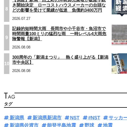
き開始決定 ローコストハウスメーカーの台頭な
8
どの影響を受けて業績が低迷 負債約3400万円
2026.07.27
記録的短時間大雨 長岡市や小千谷市・魚沼市で
時間雨量100ミリの猛烈な雨 一時レベル4大雨危
9
険警報【新潟】
2026.08.08
300周年の「新潟まつり」 熱く盛り上がる【新潟
市中央区】
10
2026.08.08
タグ
新潟県
新潟県新潟市
NST
#NST
サッカ
新潟県佐渡市
能登半島地震
野球
地震