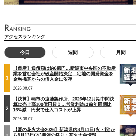
アクセスランキング
今日
週間
月間
【倒産】負債額は約6億円…新潟市中央区の不動産
業を営む会社が破産開始決定 宅地の開発資金を
1
金融機関からの借入金に依存
2026.08.07
【決算】燕市の遠藤製作所、2026年12月期中間決
算は売上高100億円超え…営業利益は前年同期比
2
16%減 円安で仕入コストが上昇
2026.08.07
【夏の花火大会2026】新潟県内8月11日(火・祝)か
ら8月13日(木)開催の祭り・花火大会情報