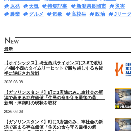
原発
天気
特集記事
新潟県長岡市
災害
農業
グルメ
気象
高校生
政治
Jリー
最新
【オイシックス】埼玉西武ライオンズに3‐6で敗戦
／4回小西のタイムリーヒットで勝ち越しするも後
半に逆転され敗戦
2026.08.08
【ガソリンスタンド】町に3店舗のみ…車社会の新
潟で高まる存在価値「住民の命を守る最後の砦」
新潟・津南町の現状を取材
2026.08.08
【ガソリンスタンド】町に3店舗のみ…車社会の新
潟で高まる存在価値「住民の命を守る最後の砦」