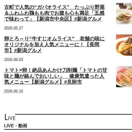
古町で人気の“ガパオライス” たっぷり野菜
＆ふわふわ鶏もも肉でお腹も心も満足「五感
で味わって」【新潟市中央区】#新潟グルメ
2026.05.27
卵とろ～り“牛すじオムライス” 老舗の味に
オリジナルを加え人気メニューに！【長岡
市】#新潟グルメ
2026.06.03
トマト×卵！絶品あんかけ刀削麺「トマトの甘
味と麺が絡んでおいしい」 健康気遣った人
気メニュー【新潟グルメ】#見附市
2026.06.10
LIVE・動画