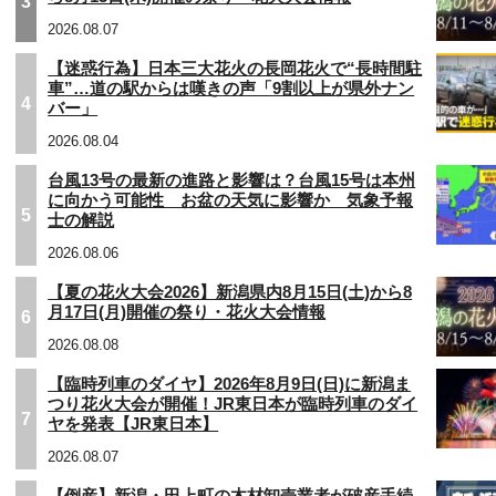
3
2026.08.07
【迷惑行為】日本三大花火の長岡花火で“長時間駐
車”…道の駅からは嘆きの声「9割以上が県外ナン
4
バー」
2026.08.04
台風13号の最新の進路と影響は？台風15号は本州
に向かう可能性 お盆の天気に影響か 気象予報
5
士の解説
2026.08.06
【夏の花火大会2026】新潟県内8月15日(土)から8
月17日(月)開催の祭り・花火大会情報
6
2026.08.08
【臨時列車のダイヤ】2026年8月9日(日)に新潟ま
つり花火大会が開催！JR東日本が臨時列車のダイ
7
ヤを発表【JR東日本】
2026.08.07
【倒産】新潟・田上町の木材卸売業者が破産手続