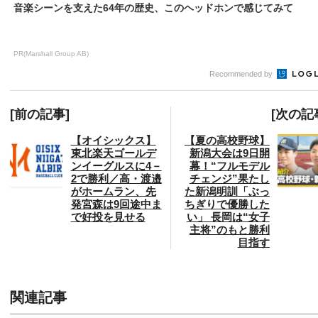
音楽シーンを支えた64年の歴史、このヘッドホンで感じてみて
PR(Marshall Group AB)
Recommended by
[前の記事]
[次の記
【オイシックス】
【夏の高校野球】
東北楽天ゴールデ
新潟大会は9日開
ンイーグルスに4－
幕！“フルモデル
2で勝利／高・渡邉
チェンジ”果たし
がホームラン、先
た新潟明訓「ぶっ
発宮森は9回途中ま
ちぎりで優勝した
で好投を見せる
い」 長岡は“女子
主将”のもと勝利
目指す
関連記事