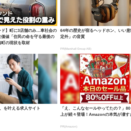
ンド】町に3店舗のみ…車社会の
64年の歴史が宿るヘッドホン、いい意
在価値「住民の命を守る最後の
定外」の音質
南町の現状を取材
PR(Marshall Group AB)
い、を叶える求人サイト
「え、こんなセールやってたの？」80
上が続々登場！Amazonの本気が凄す
PR(Amazon)