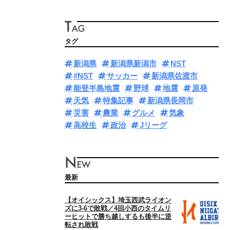
タグ
新潟県
新潟県新潟市
NST
#NST
サッカー
新潟県佐渡市
能登半島地震
野球
地震
原発
天気
特集記事
新潟県長岡市
災害
農業
グルメ
気象
高校生
政治
Jリーグ
最新
【オイシックス】埼玉西武ライオン
ズに3‐6で敗戦／4回小西のタイムリ
ーヒットで勝ち越しするも後半に逆
転され敗戦