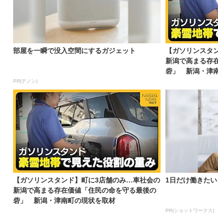
部屋を一瞬で没入空間にするガジェット
【ガソリンスタ
新潟で高まる存
砦」 新潟・津
PR(デノン)
【ガソリンスタンド】町に3店舗のみ…車社会の
1日だけ働きた
新潟で高まる存在価値「住民の命を守る最後の
砦」 新潟・津南町の現状を取材
PR(ショットワークス)