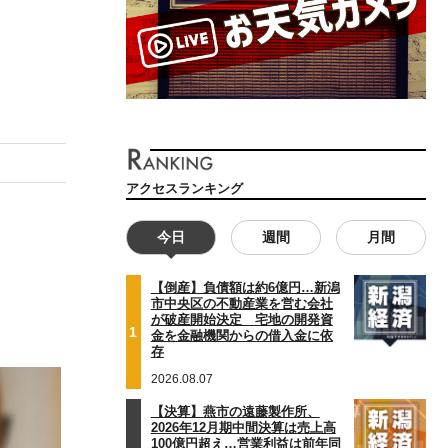
アクセスランキング
今日
週間
月間
【倒産】負債額は約6億円…新潟
市中央区の不動産業を営む会社
が破産開始決定 宅地の開発資
1
金を金融機関からの借入金に依
存
2026.08.07
【決算】燕市の遠藤製作所、
2026年12月期中間決算は売上高
100億円超え…営業利益は前年同