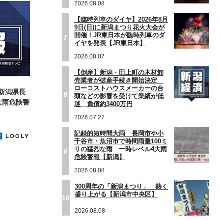
2026.08.08
【臨時列車のダイヤ】2026年8月
9日(日)に新潟まつり花火大会が
開催！JR東日本が臨時列車のダ
7
イヤを発表【JR東日本】
2026.08.07
【倒産】新潟・田上町の木材卸
売業者が破産手続き開始決定
ローコストハウスメーカーの台
新潟県長
8
頭などの影響を受けて業績が低
大雨危険警
迷 負債約3400万円
2026.07.27
記録的短時間大雨 長岡市や小
千谷市・魚沼市で時間雨量100ミ
リの猛烈な雨 一時レベル4大雨
9
危険警報【新潟】
2026.08.08
300周年の「新潟まつり」 熱く
盛り上がる【新潟市中央区】
10
2026.08.08