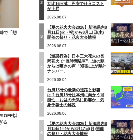
2
期比16%減 円安で仕入コスト
が上昇
2026.08.07
【夏の花火大会2026】新潟県内8
月11日(火・祝)から8月13日(木)
味で「想
3
開催の祭り・花火大会情報
2026.08.07
【迷惑行為】日本三大花火の長
岡花火で“長時間駐車”…道の駅
からは嘆きの声「9割以上が県外
4
ナンバー」
2026.08.04
台風13号の最新の進路と影響
は？台風15号は本州に向かう可
能性 お盆の天気に影響か 気
5
象予報士の解説
2026.08.06
％OFF以
ぎる
【夏の花火大会2026】新潟県内8
月15日(土)から8月17日(月)開催
6
の祭り・花火大会情報