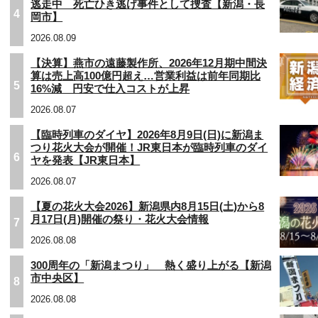
逃走中 死亡ひき逃げ事件として捜査【新潟・長
4
岡市】
2026.08.09
【決算】燕市の遠藤製作所、2026年12月期中間決
算は売上高100億円超え…営業利益は前年同期比
5
16%減 円安で仕入コストが上昇
2026.08.07
【臨時列車のダイヤ】2026年8月9日(日)に新潟ま
つり花火大会が開催！JR東日本が臨時列車のダイ
6
ヤを発表【JR東日本】
2026.08.07
【夏の花火大会2026】新潟県内8月15日(土)から8
月17日(月)開催の祭り・花火大会情報
7
2026.08.08
300周年の「新潟まつり」 熱く盛り上がる【新潟
市中央区】
8
2026.08.08