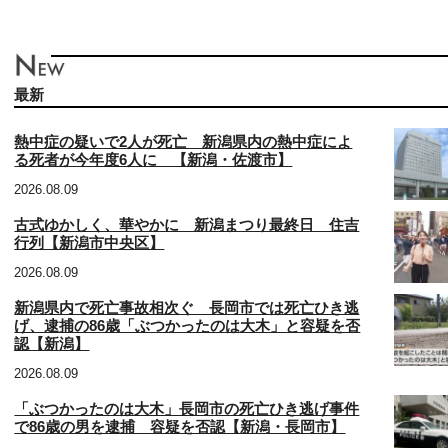
最新
熱中症の疑いで2人が死亡 新潟県内の熱中症によ
る死者が今年度6人に 【新潟・佐渡市】
2026.08.09
古式ゆかしく、華やかに 新潟まつり最終日 住吉
行列【新潟市中央区】
2026.08.09
新潟県内で死亡事故相次ぐ 長岡市では死亡ひき逃
げ、逮捕の86歳「ぶつかったのは大木」と容疑を否
認【新潟】
2026.08.09
「ぶつかったのは大木」長岡市の死亡ひき逃げ事件
で86歳の男を逮捕 容疑を否認【新潟・長岡市】