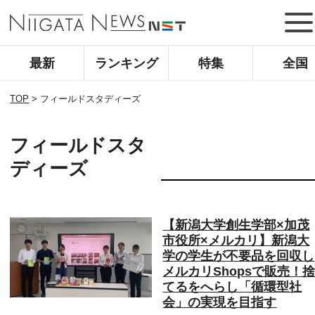
最新
ランキング
特集
全国
TOP
>
フィールドスタディーズ
フィールドスタ
ディーズ
【新潟大学創生学部×加茂
市役所×メルカリ】新潟大
学の学生が不要品を回収し
メルカリShopsで販売！
てるをへらし「循環型社
会」の実現を目指す