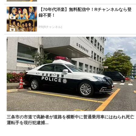
【70年代洋楽】無料配信中！Rチャンネルなら登
録不要！
PR(Rチャンネル)
三条市の市道で高齢者が道路を横断中に普通乗用車にはねられ死
運転手を現行犯逮捕...