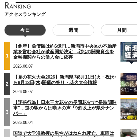
アクセスランキング
今日
週間
月間
【倒産】負債額は約6億円…新潟市中央区の不動産
業を営む会社が破産開始決定 宅地の開発資金を
1
金融機関からの借入金に依存
2026.08.07
【夏の花火大会2026】新潟県内8月11日(火・祝)か
ら8月13日(木)開催の祭り・花火大会情報
2
2026.08.07
【迷惑行為】日本三大花火の長岡花火で“長時間駐
車”…道の駅からは嘆きの声「9割以上が県外ナン
3
バー」
2026.08.04
国道で大学准教授の男性がはねられ死亡、車両は