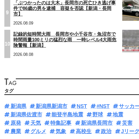
「ぶつかったのは大木」長岡市の死亡ひき逃げ事
件で86歳の男を逮捕 容疑を否認【新潟・長岡
9
市】
2026.08.09
記録的短時間大雨 長岡市や小千谷市・魚沼市で
時間雨量100ミリの猛烈な雨 一時レベル4大雨危
10
険警報【新潟】
2026.08.08
タグ
新潟県
新潟県新潟市
NST
#NST
サッカ
新潟県佐渡市
能登半島地震
野球
地震
原発
天気
特集記事
新潟県長岡市
災害
農業
グルメ
気象
高校生
政治
Jリー