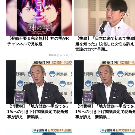
【登録不要＆完全無料】神の雫がR
【拉致】「日本に来て初めて拉致
チャンネルで見放題
題を知った」脱北した女性も訴
世論の力で“早期...
PR(Rチャンネル)
【消費税】「地方財政へ手当てを」
【消費税】「地方財政へ手当てを
1％への引き下げ閣議決定で花角知
1％への引き下げ閣議決定で花角
事が訴え 新潟県...
事が訴え 新潟県...