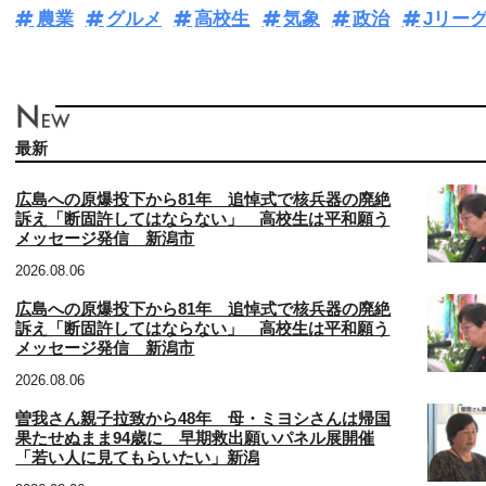
農業
グルメ
高校生
気象
政治
Jリー
最新
広島への原爆投下から81年 追悼式で核兵器の廃絶
訴え「断固許してはならない」 高校生は平和願う
メッセージ発信 新潟市
2026.08.06
広島への原爆投下から81年 追悼式で核兵器の廃絶
訴え「断固許してはならない」 高校生は平和願う
メッセージ発信 新潟市
2026.08.06
曽我さん親子拉致から48年 母・ミヨシさんは帰国
果たせぬまま94歳に 早期救出願いパネル展開催
「若い人に見てもらいたい」新潟