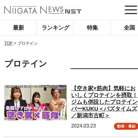
最新
ランキング
特集
全国
TOP
>
プロテイン
プロテイン
【空き家×筋肉】気軽にお
いしくプロテインを摂取！
ジムも併設したプロテイン
バーKUKU＜バズタイムズ
／新潟市古町＞
2024.03.23
動画・番組