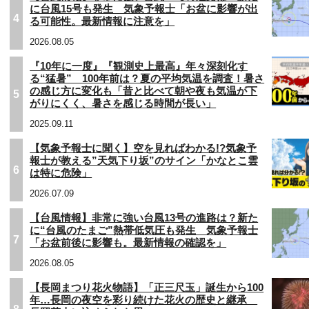
に台風15号も発生 気象予報士「お盆に影響が出
4
る可能性。最新情報に注意を」
2026.08.05
『10年に一度』『観測史上最高』年々深刻化す
る“猛暑” 100年前は？夏の平均気温を調査！暑さ
の感じ方に変化も「昔と比べて朝や夜も気温が下
5
がりにくく、暑さを感じる時間が長い」
2025.09.11
【気象予報士に聞く】空を見ればわかる!?気象予
報士が教える”天気下り坂”のサイン「かなとこ雲
6
は特に危険」
2026.07.09
【台風情報】非常に強い台風13号の進路は？新た
に“台風のたまご”熱帯低気圧も発生 気象予報士
7
「お盆前後に影響も。最新情報の確認を」
2026.08.05
【長岡まつり花火物語】「正三尺玉」誕生から100
年…長岡の夜空を彩り続けた花火の歴史と継承