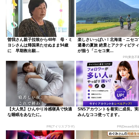
曽我さん親子拉致から48年 母・ミ
楽しさいっぱい！北海道・ニセコ
ヨシさんは帰国果たせぬまま94歳
避暑の夏旅 絶景とアクティビテ
に 早期救出願...
が揃う「ニセコ東...
PR(東急不
【大人気】ひんやり冷感寝具で快適
SNSアカウントを着実に成長。実
な睡眠をあなたに。
みんなココ使ってます。
PR(アイリスプラザ)
PR(Dreaw合同