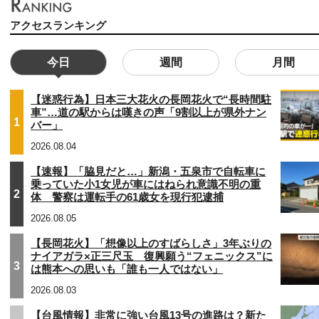
アクセスランキング
今日
週間
月間
【迷惑行為】日本三大花火の長岡花火で“長時間駐
車”…道の駅からは嘆きの声「9割以上が県外ナン
1
バー」
2026.08.04
【速報】「脇見だと…」新潟・五泉市で自転車に
乗っていた小1女児が車にはねられ意識不明の重
2
体 警察は運転手の61歳女を現行犯逮捕
2026.08.05
【長岡花火】「想像以上のすばらしさ」3年ぶりの
ナイアガラ×正三尺玉 復興願う“フェニックス”に
3
は熊本への思いも「誰も一人ではない」
2026.08.03
【台風情報】非常に強い台風13号の進路は？新た