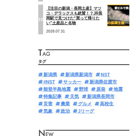
【注目の新潟・長岡土産】マツ
コ・デラックスも絶賛！？JR長
岡駅で見つけた“買って帰りた
10
い”土産品と名物
2026.07.31
タグ
新潟県
新潟県新潟市
NST
#NST
サッカー
新潟県佐渡市
能登半島地震
野球
原発
地震
特集記事
天気
新潟県長岡市
災害
農業
グルメ
高校生
気象
政治
Jリーグ