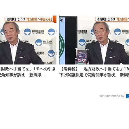
方財政へ手当てを」1％への引き
【消費税】「地方財政へ手当てを」1
角知事が訴え 新潟県...
下げ閣議決定で花角知事が訴え 新潟県.
Recommended by