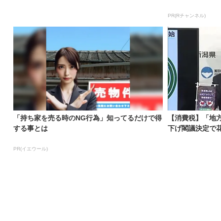
PR(Rチャンネル)
「持ち家を売る時のNG行為」知ってるだけで得
【消費税】「地
する事とは
下げ閣議決定で花
PR(イエウール)