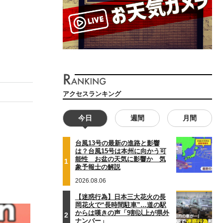
アクセスランキング
今日
週間
月間
台風13号の最新の進路と影響
は？台風15号は本州に向かう可
能性 お盆の天気に影響か 気
1
象予報士の解説
2026.08.06
【迷惑行為】日本三大花火の長
岡花火で“長時間駐車”…道の駅
からは嘆きの声「9割以上が県外
2
ナンバー」