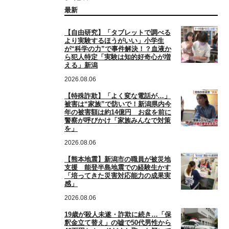
最新
【自由研究】「タブレットで調べる
より実験するほうがいい」小学生
が“科学の力”で事件解決！？血液か
ら犯人特定「実験は知的好奇心が増
える」新潟
2026.08.06
【特殊詐欺】「よく変な電話が…」
被害は“家族”で防いで！新潟県内今
年の被害額は約14億円 お盆を前に
警察が呼びかけ「家族みんなで対策
を」
2026.08.06
【熊本地震】新潟市の職員が被災地
支援 能登半島地震での経験生かす
「培ってきた災害対応能力の成果実
感」
2026.08.06
19歳が殺人未遂・詐欺に続き…「保
釈金立て替え」の嘘で50代男性から