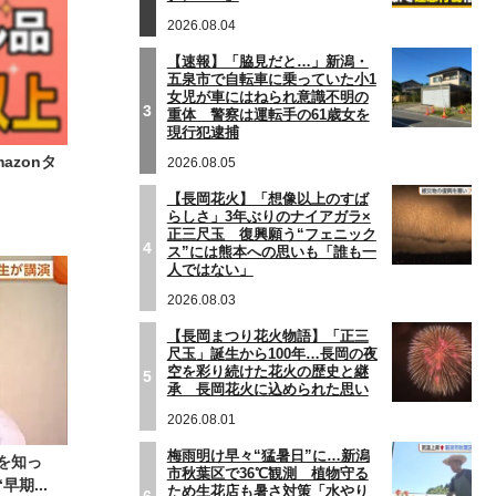
2026.08.04
【速報】「脇見だと…」新潟・
五泉市で自転車に乗っていた小1
女児が車にはねられ意識不明の
3
重体 警察は運転手の61歳女を
現行犯逮捕
zonタ
2026.08.05
【長岡花火】「想像以上のすば
らしさ」3年ぶりのナイアガラ×
正三尺玉 復興願う“フェニック
4
ス”には熊本への思いも「誰も一
人ではない」
2026.08.03
【長岡まつり花火物語】「正三
尺玉」誕生から100年…長岡の夜
空を彩り続けた花火の歴史と継
5
承 長岡花火に込められた思い
2026.08.01
梅雨明け早々“猛暑日”に…新潟
を知っ
市秋葉区で36℃観測 植物守る
期...
ため生花店も暑さ対策「水やり
6