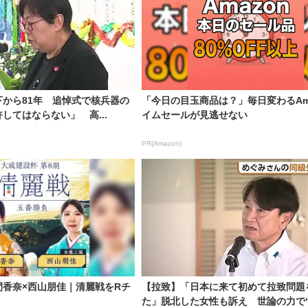
から81年 追悼式で核兵器の
「今日の目玉商品は？」毎日変わるAma
してはならない」 高...
イムセールが見逃せない
PR(Amazon)
間香奈×西山朋佳｜清麗戦をRチ
【拉致】「日本に来て初めて拉致問題
た」脱北した女性も訴え 世論の力で“早