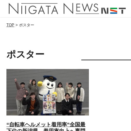
TOP
>
ポスター
ポスター
“自転車ヘルメット着用率”全国最
下位の新潟県 着用率向上へ専門