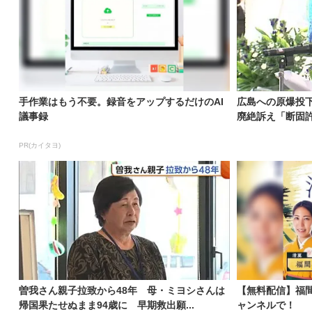
手作業はもう不要。録音をアップするだけのAI
広島への原爆投下
議事録
廃絶訴え「断固許
PR(カイタヨ)
曽我さん親子拉致から48年 母・ミヨシさんは
【無料配信】福
帰国果たせぬまま94歳に 早期救出願...
ャンネルで！