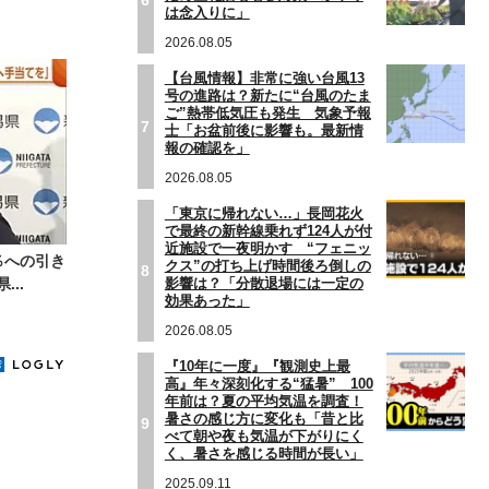
は念入りに」
2026.08.05
【台風情報】非常に強い台風13
号の進路は？新たに“台風のたま
ご”熱帯低気圧も発生 気象予報
7
士「お盆前後に影響も。最新情
報の確認を」
2026.08.05
「東京に帰れない…」長岡花火
で最終の新幹線乗れず124人が付
近施設で一夜明かす “フェニッ
％への引き
クス”の打ち上げ時間後ろ倒しの
8
影響は？「分散退場には一定の
..
効果あった」
2026.08.05
『10年に一度』『観測史上最
高』年々深刻化する“猛暑” 100
年前は？夏の平均気温を調査！
暑さの感じ方に変化も「昔と比
9
べて朝や夜も気温が下がりにく
く、暑さを感じる時間が長い」
2025.09.11