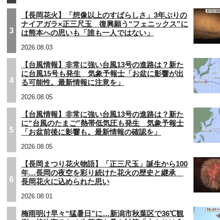
【長岡花火】「想像以上のすばらしさ」3年ぶりの
ナイアガラ×正三尺玉 復興願う“フェニックス”に
3
は熊本への思いも「誰も一人ではない」
2026.08.03
【台風情報】非常に強い台風13号の進路は？新た
に台風15号も発生 気象予報士「お盆に影響が出
4
る可能性。最新情報に注意を」
2026.08.05
【台風情報】非常に強い台風13号の進路は？新た
に“台風のたまご”熱帯低気圧も発生 気象予報士
5
「お盆前後に影響も。最新情報の確認を」
2026.08.05
【長岡まつり花火物語】「正三尺玉」誕生から100
年…長岡の夜空を彩り続けた花火の歴史と継承
6
長岡花火に込められた思い
2026.08.01
梅雨明け早々“猛暑日”に…新潟市秋葉区で36℃観