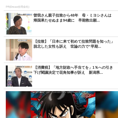
PR(Dreaw合同会社)
曽我さん親子拉致から48年 母・ミヨシさんは
帰国果たせぬまま94歳に 早期救出願...
【拉致】「日本に来て初めて拉致問題を知った」
脱北した女性も訴え 世論の力で“早期...
【消費税】「地方財政へ手当てを」1％への引き
下げ閣議決定で花角知事が訴え 新潟県...