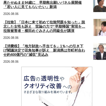
果たせぬまま94歳に 早期救出願いパネル展開催
「若い人に見てもらいたい」新潟
2026.08.06
【拉致】「日本に来て初めて拉致問題を知った」脱
北した女性も訴え 世論の力で“早期帰国”実現を…
拉致被害者・横田めぐみさんの同級生が講演
2026.08.06
【消費税】「地方財政へ手当てを」1％への引き下
げ閣議決定で花角知事が訴え 新潟県は市町村合わ
せ約400億円の“減収”見込み
2026.08.06