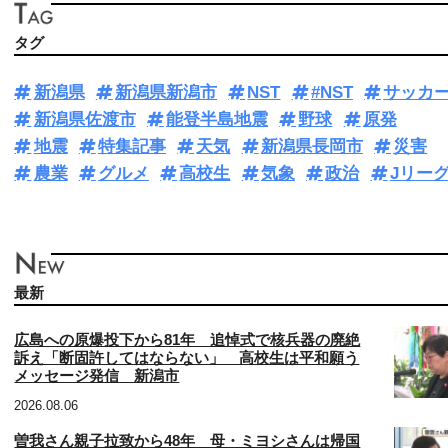
タグ
新潟県
新潟県新潟市
NST
#NST
サッカ
新潟県佐渡市
能登半島地震
野球
原発
地震
特集記事
天気
新潟県長岡市
災害
農業
グルメ
高校生
気象
政治
Jリー
最新
広島への原爆投下から81年 追悼式で核兵器の廃絶
訴え「断固許してはならない」 高校生は平和願う
メッセージ発信 新潟市
2026.08.06
曽我さん親子拉致から48年 母・ミヨシさんは帰国