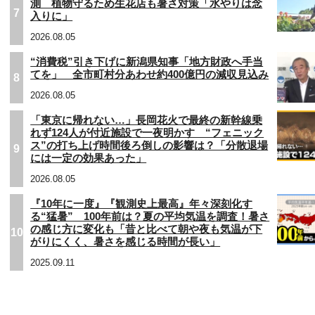
測 植物守るため生花店も暑さ対策「水やりは念
7
入りに」
2026.08.05
“消費税”引き下げに新潟県知事「地方財政へ手当
てを」 全市町村分あわせ約400億円の減収見込み
8
2026.08.05
「東京に帰れない…」長岡花火で最終の新幹線乗
れず124人が付近施設で一夜明かす “フェニック
ス”の打ち上げ時間後ろ倒しの影響は？「分散退場
9
には一定の効果あった」
2026.08.05
『10年に一度』『観測史上最高』年々深刻化す
る“猛暑” 100年前は？夏の平均気温を調査！暑さ
の感じ方に変化も「昔と比べて朝や夜も気温が下
10
がりにくく、暑さを感じる時間が長い」
2025.09.11