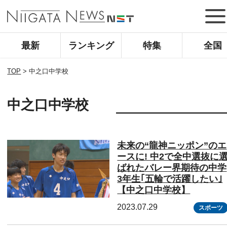
最新
ランキング
特集
全国
TOP
>
中之口中学校
中之口中学校
未来の“龍神ニッポン”のエ
ースに! 中2で全中選抜に
ばれたバレー界期待の中学
3年生｢五輪で活躍したい｣
【中之口中学校】
2023.07.29
スポーツ