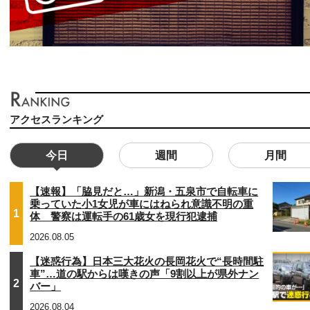
アクセスランキング
今日
週間
月間
【速報】「脇見だと…」新潟・五泉市で自転車に
乗っていた小1女児が車にはねられ意識不明の重
1
体 警察は運転手の61歳女を現行犯逮捕
2026.08.05
【迷惑行為】日本三大花火の長岡花火で“長時間駐
車”…道の駅からは嘆きの声「9割以上が県外ナン
2
バー」
2026.08.04