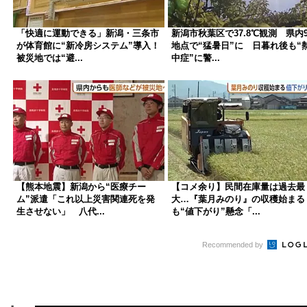
「快適に運動できる」新潟・三条市
新潟市秋葉区で37.8℃観測 県内
が体育館に“新冷房システム”導入！
地点で“猛暑日”に 日暮れ後も“
被災地では“避...
中症”に警...
【熊本地震】新潟から“医療チー
【コメ余り】民間在庫量は過去最
ム”派遣「これ以上災害関連死を発
大…『葉月みのり』の収穫始まる
生させない」 八代...
も“値下がり”懸念「...
Recommended by