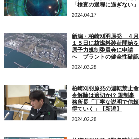
「検査の過程に過ぎない」
2024.04.17
新潟・柏崎刈羽原発 ４月
１５日に核燃料装荷開始を
原子力規制委員会に申請
へ プラントの健全性確認
2024.03.28
柏崎刈羽原発の運転禁止命
令解除は適切か!? 規制事
務所長「丁寧な説明で信頼
得ていく」【新潟】
2024.02.28