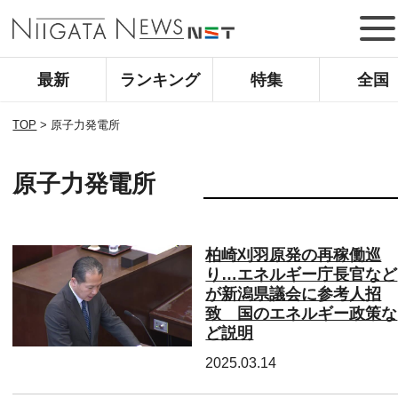
最新
ランキング
特集
全国
TOP
>
原子力発電所
原子力発電所
柏崎刈羽原発の再稼働巡
り…エネルギー庁長官など
が新潟県議会に参考人招
致 国のエネルギー政策な
ど説明
2025.03.14