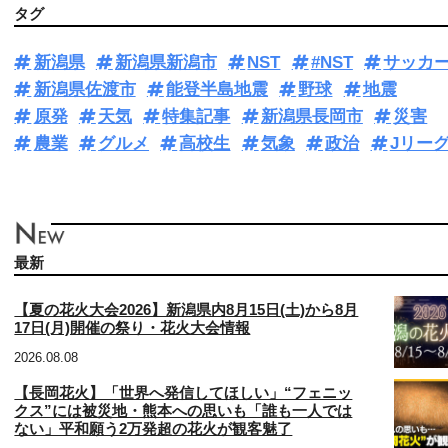
タグ
新潟県
新潟県新潟市
NST
#NST
サッカ
新潟県佐渡市
能登半島地震
野球
地震
原発
天気
特集記事
新潟県長岡市
災害
農業
グルメ
高校生
気象
政治
Jリー
最新
【夏の花火大会2026】新潟県内8月15日(土)から8月
17日(月)開催の祭り・花火大会情報
2026.08.08
【長岡花火】「世界へ発信してほしい」“フェニッ
クス”には被災地・熊本への思いも「誰も一人では
ない」平和願う2万発超の花火が観客魅了