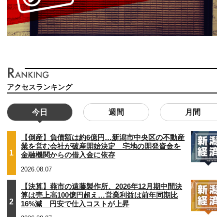
アクセスランキング
今日
週間
月間
【倒産】負債額は約6億円…新潟市中央区の不動産
業を営む会社が破産開始決定 宅地の開発資金を
1
金融機関からの借入金に依存
2026.08.07
【決算】燕市の遠藤製作所、2026年12月期中間決
算は売上高100億円超え…営業利益は前年同期比
2
16%減 円安で仕入コストが上昇