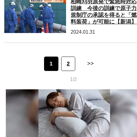
柏崎刈羽原発で緊急時対応
訓練 今後の訓練で原子力
規制庁の承認を得ると「燃
料装荷」が可能に【新潟】
2024.01.31
1
2
>>
1/2