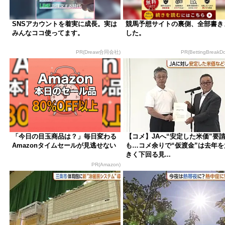
SNSアカウントを着実に成長。実は
競馬予想サイトの裏側、全部書き
みんなココ使ってます。
した。
PR(Dreaw合同会社)
PR(BettingBreakD
「今日の目玉商品は？」毎日変わる
【コメ】JAへ“安定した米価”要
Amazonタイムセールが見逃せない
も…コメ余りで“仮渡金”は去年を
きく下回る見...
PR(Amazon)