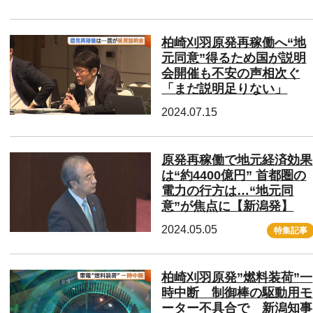
柏崎刈羽原発再稼働へ“地
元同意”得るため国が説明
会開催も不安の声相次ぐ
「まだ説明足りない」
2024.07.15
原発再稼働で地元経済効果
は“約4400億円” 首都圏の
電力の行方は…“地元同
意”が焦点に【新潟発】
2024.05.05
特集記事
柏崎刈羽原発”燃料装荷”一
時中断 制御棒の駆動用モ
ーター不具合で 新潟知事