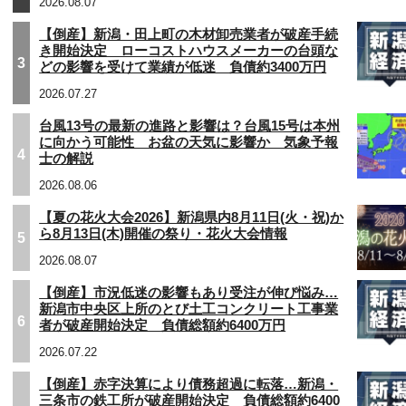
2026.08.07
【倒産】新潟・田上町の木材卸売業者が破産手続
き開始決定 ローコストハウスメーカーの台頭な
3
どの影響を受けて業績が低迷 負債約3400万円
2026.07.27
台風13号の最新の進路と影響は？台風15号は本州
に向かう可能性 お盆の天気に影響か 気象予報
4
士の解説
2026.08.06
【夏の花火大会2026】新潟県内8月11日(火・祝)か
ら8月13日(木)開催の祭り・花火大会情報
5
2026.08.07
【倒産】市況低迷の影響もあり受注が伸び悩み…
新潟市中央区上所のとび土工コンクリート工事業
6
者が破産開始決定 負債総額約6400万円
2026.07.22
【倒産】赤字決算により債務超過に転落…新潟・
三条市の鉄工所が破産開始決定 負債総額約6400