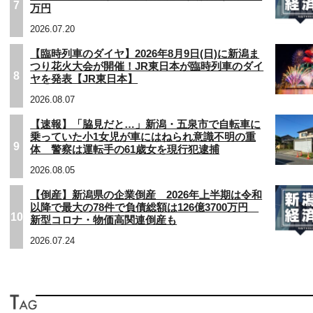
7
万円
2026.07.20
【臨時列車のダイヤ】2026年8月9日(日)に新潟ま
つり花火大会が開催！JR東日本が臨時列車のダイ
8
ヤを発表【JR東日本】
2026.08.07
【速報】「脇見だと…」新潟・五泉市で自転車に
乗っていた小1女児が車にはねられ意識不明の重
9
体 警察は運転手の61歳女を現行犯逮捕
2026.08.05
【倒産】新潟県の企業倒産 2026年上半期は令和
以降で最大の78件で負債総額は126億3700万円
10
新型コロナ・物価高関連倒産も
2026.07.24