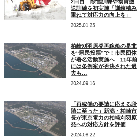
2日目 除雪訓練や物資搬
送訓練を初実施「訓練積み
重ねて対応力の向上を」
2025.01.25
柏崎刈羽原発再稼働の是非
を“県民投票”で！市民団体
が署名活動実施へ 11年
には条例案が否決された過
去も…
2024.09.16
「再稼働の要請に応える段
階に至った」新潟・柏崎市
長が東京電力の柏崎刈羽原
発への対応方針を評価
2024.08.22