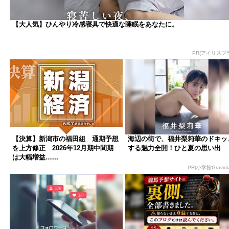
【大人気】ひんやり冷感寝具で快適な睡眠をあなたに。
PR(アイリスプ
【決算】新潟市の福田組 通期予想
海辺の街で、福井梨莉華のドキッ
を上方修正 2026年12月期中間期
する魅力全開！ひと夏の思い出
は大幅増益…...
PR(小学館Gravidia