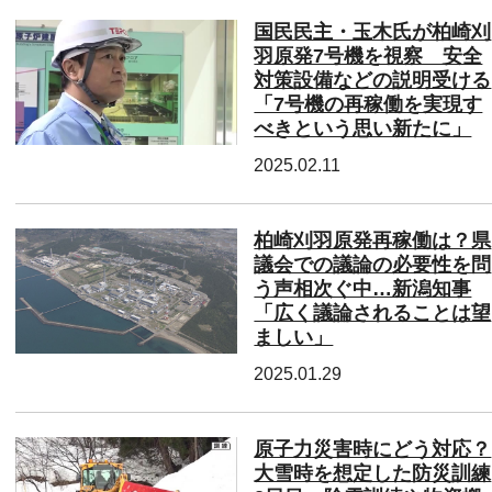
国民民主・玉木氏が柏崎刈
羽原発7号機を視察 安全
対策設備などの説明受ける
「7号機の再稼働を実現す
べきという思い新たに」
2025.02.11
柏崎刈羽原発再稼働は？県
議会での議論の必要性を問
う声相次ぐ中…新潟知事
「広く議論されることは望
ましい」
2025.01.29
原子力災害時にどう対応？
大雪時を想定した防災訓練