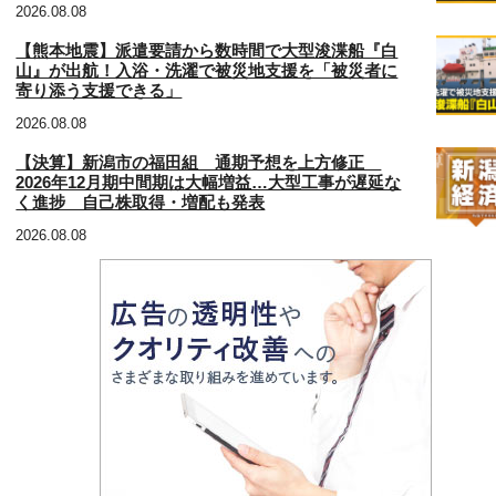
2026.08.08
【熊本地震】派遣要請から数時間で大型浚渫船『白
山』が出航！入浴・洗濯で被災地支援を「被災者に
寄り添う支援できる」
2026.08.08
【決算】新潟市の福田組 通期予想を上方修正
2026年12月期中間期は大幅増益…大型工事が遅延な
く進捗 自己株取得・増配も発表
2026.08.08