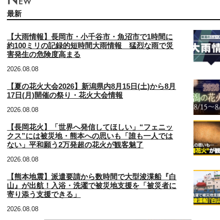
最新
【大雨情報】長岡市・小千谷市・魚沼市で1時間に
約100ミリの記録的短時間大雨情報 猛烈な雨で災
害発生の危険度高まる
2026.08.08
【夏の花火大会2026】新潟県内8月15日(土)から8月
17日(月)開催の祭り・花火大会情報
2026.08.08
【長岡花火】「世界へ発信してほしい」“フェニッ
クス”には被災地・熊本への思いも「誰も一人では
ない」平和願う2万発超の花火が観客魅了
2026.08.08
【熊本地震】派遣要請から数時間で大型浚渫船『白
山』が出航！入浴・洗濯で被災地支援を「被災者に
寄り添う支援できる」
2026.08.08