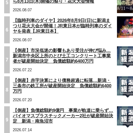
ら8月13日(木)開催の祭り・花火大会情報
5
2026.08.07
【臨時列車のダイヤ】2026年8月9日(日)に新潟ま
つり花火大会が開催！JR東日本が臨時列車のダイ
6
ヤを発表【JR東日本】
2026.08.07
【倒産】市況低迷の影響もあり受注が伸び悩み…
新潟市中央区上所のとび土工コンクリート工事業
7
者が破産開始決定 負債総額約6400万円
2026.07.22
【倒産】赤字決算により債務超過に転落…新潟・
三条市の鉄工所が破産開始決定 負債総額約6400
8
万円
2026.07.20
【倒産】負債総額約9億円 事業が軌道に乗らず…
バイオマスプラスチックメーカー2社が破産開始決
9
定 新潟・南魚沼市
2026.07.14