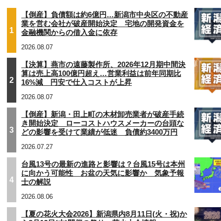
【倒産】負債額は約6億円…新潟市中央区の不動産
業を営む会社が破産開始決定 宅地の開発資金を
1
金融機関からの借入金に依存
2026.08.07
【決算】燕市の遠藤製作所、2026年12月期中間決
算は売上高100億円超え…営業利益は前年同期比
2
16%減 円安で仕入コストが上昇
2026.08.07
【倒産】新潟・田上町の木材卸売業者が破産手続
き開始決定 ローコストハウスメーカーの台頭な
3
どの影響を受けて業績が低迷 負債約3400万円
2026.07.27
台風13号の最新の進路と影響は？台風15号は本州
に向かう可能性 お盆の天気に影響か 気象予報
4
士の解説
2026.08.06
【夏の花火大会2026】新潟県内8月11日(火・祝)か