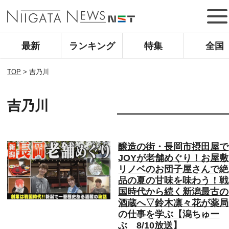
最新
ランキング
特集
全国
TOP
>
吉乃川
吉乃川
醸造の街・長岡市摂田屋で
JOYが老舗めぐり！お屋敷
リノベのお団子屋さんで絶
品の夏の甘味を味わう！戦
国時代から続く新潟最古の
酒蔵へ▽鈴木凛々花が薬局
の仕事を学ぶ【潟ちゅー
ぶ 8/10放送】