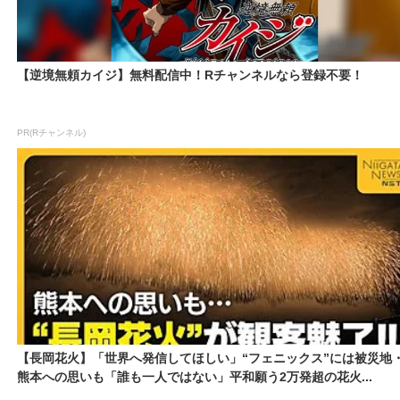
【逆境無頼カイジ】無料配信中！Rチャンネルなら登録不要！
PR(Rチャンネル)
【長岡花火】「世界へ発信してほしい」“フェニックス”には被災地
熊本への思いも「誰も一人ではない」平和願う2万発超の花火...