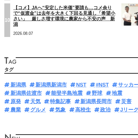
【コメ】JAへ“安定した米価”要請も…コメ余り
で“仮渡金”は去年を大きく下回る見通し「希望小
さい」 厳しさ増す環境に農家から不安の声 新
10
潟
2026.08.07
タグ
新潟県
新潟県新潟市
NST
#NST
サッカ
新潟県佐渡市
能登半島地震
野球
地震
原発
天気
特集記事
新潟県長岡市
災害
農業
グルメ
気象
高校生
政治
Jリー