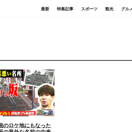
最新
特集記事
スポーツ
観光
グル
画のロケ地にもなった
所の意外な名前の由来