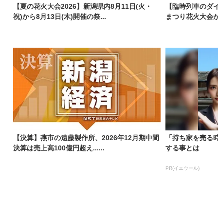
【夏の花火大会2026】新潟県内8月11日(火・
【臨時列車のダイヤ
祝)から8月13日(木)開催の祭...
まつり花火大会が開
【決算】燕市の遠藤製作所、2026年12月期中間
「持ち家を売る
決算は売上高100億円超え......
する事とは
PR(イエウール)