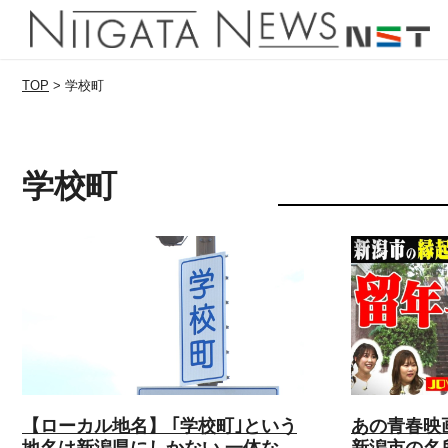
TOP
>
学校町
学校町
【ローカル地名】 ｢学校町｣という
あの青春映
地名は新潟県にしかない 一体な
新潟市の名