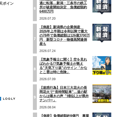
過に転落…新潟・三条市の鉄工
天ポイン
所が破産開始決定 負債総額約
6
6400万円
2026.07.20
【倒産】新潟県の企業倒産
2026年上半期は令和以降で最大
の78件で負債総額は126億3700万
7
円 新型コロナ・物価高関連倒
産も
2026.07.24
【気象予報士に聞く】空を見れ
ばわかる!?気象予報士が教え
る”天気下り坂”のサイン「かな
8
とこ雲は特に危険」
2026.07.09
【迷惑行為】日本三大花火の長
岡花火で“長時間駐車”…道の駅
からは嘆きの声「9割以上が県外
9
ナンバー」
2026.08.04
【倒産】負債総額約9億円 事業