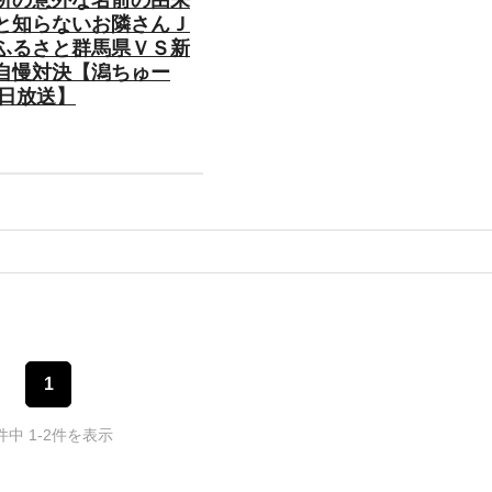
と知らないお隣さんＪ
ふるさと群馬県ＶＳ新
自慢対決【潟ちゅー
9日放送】
1
件中 1-2件を表示