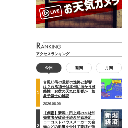
アクセスランキング
今日
週間
月間
台風13号の最新の進路と影響
は？台風15号は本州に向かう可
能性 お盆の天気に影響か 気
1
象予報士の解説
2026.08.06
【倒産】新潟・田上町の木材卸
売業者が破産手続き開始決定
ローコストハウスメーカーの台
2
頭などの影響を受けて業績が低