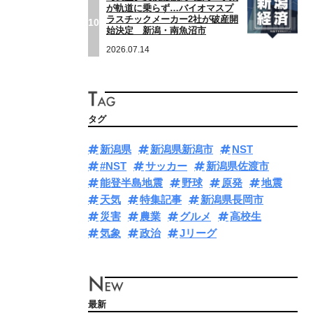
が軌道に乗らず…バイオマスプ
ラスチックメーカー2社が破産開
10
始決定 新潟・南魚沼市
2026.07.14
タグ
新潟県
新潟県新潟市
NST
#NST
サッカー
新潟県佐渡市
能登半島地震
野球
原発
地震
天気
特集記事
新潟県長岡市
災害
農業
グルメ
高校生
気象
政治
Jリーグ
最新