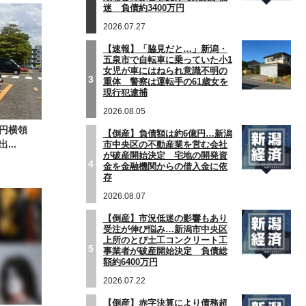
迷 負債約3400万円
2026.07.27
【速報】「脇見だと…」新潟・
五泉市で自転車に乗っていた小1
女児が車にはねられ意識不明の
3
重体 警察は運転手の61歳女を
現行犯逮捕
2026.08.05
円横領
【倒産】負債額は約6億円…新潟
..
市中央区の不動産業を営む会社
が破産開始決定 宅地の開発資
4
金を金融機関からの借入金に依
存
2026.08.07
【倒産】市況低迷の影響もあり
受注が伸び悩み…新潟市中央区
上所のとび土工コンクリート工
5
事業者が破産開始決定 負債総
額約6400万円
2026.07.22
【倒産】赤字決算により債務超