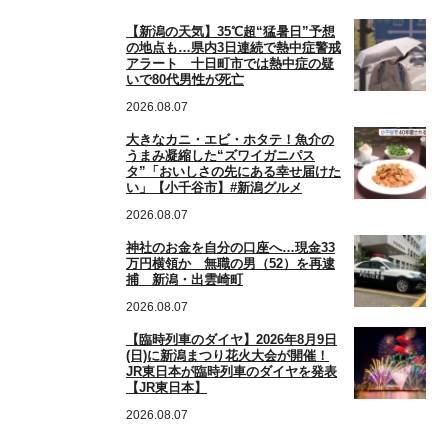
【新潟の天気】35℃超“猛暑日”予想
の地点も…県内3日連続で熱中症警戒
アラート 十日町市では熱中症の疑
いで80代男性が死亡
2026.08.07
大きなカニ・エビ・ホタテ！魚介の
うまみ凝縮した“ズワイガニパス
タ”「おいしさの先にある幸せ届けた
い」【小千谷市】#新潟グルメ
2026.08.07
神社のお金を自分の口座へ…現金33
万円横領か 無職の男（52）を再逮
捕 新潟・出雲崎町
2026.08.07
【臨時列車のダイヤ】2026年8月9日
(日)に新潟まつり花火大会が開催！
JR東日本が臨時列車のダイヤを発表
【JR東日本】
2026.08.07