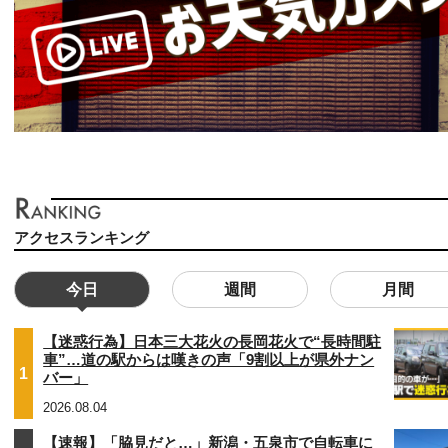
アクセスランキング
今日
週間
月間
【迷惑行為】日本三大花火の長岡花火で“長時間駐
車”…道の駅からは嘆きの声「9割以上が県外ナン
1
バー」
2026.08.04
【速報】「脇見だと…」新潟・五泉市で自転車に