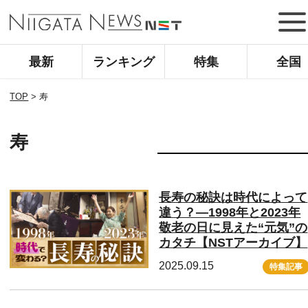
最新
ランキング
特集
全国
TOP
>
寿
寿
長寿の秘訣は時代によって
違う？―1998年と2023年
敬老の日に見えた“元気”の
カタチ【NSTアーカイブ】
2025.09.15
特集記事