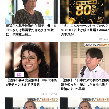
曽我さん親子拉致から48年 母・ミ
「え、こんなセールやってたの？
ヨシさんは帰国果たせぬまま94歳
80％OFF以上が続々登場！Amazo
に 早期救出願...
の本気が...
PR(Ama
【登録不要＆完全無料】80年代洋楽
【拉致】「日本に来て初めて拉致
がRチャンネルで見放題
題を知った」脱北した女性も訴
世論の力で“早期...
PR(Rチャンネル)