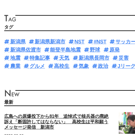
タグ
新潟県
新潟県新潟市
NST
#NST
サッカ
新潟県佐渡市
能登半島地震
野球
原発
地震
特集記事
天気
新潟県長岡市
災害
農業
グルメ
高校生
気象
政治
Jリー
最新
広島への原爆投下から81年 追悼式で核兵器の廃絶
訴え「断固許してはならない」 高校生は平和願う
メッセージ発信 新潟市