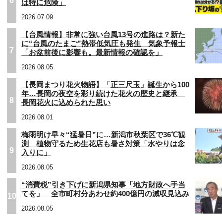
6
は特に危険」
2026.07.09
【台風情報】非常に強い台風13号の進路は？新た
に“台風のたまご”熱帯低気圧も発生 気象予報士
7
「お盆前後に影響も。最新情報の確認を」
2026.08.05
【長岡まつり花火物語】「正三尺玉」誕生から100
年…長岡の夜空を彩り続けた花火の歴史と継承
8
長岡花火に込められた思い
2026.08.01
梅雨明け早々“猛暑日”に…新潟市秋葉区で36℃観
測 植物守るため生花店も暑さ対策「水やりは念
9
入りに」
2026.08.05
“消費税”引き下げに新潟県知事「地方財政へ手当
てを」 全市町村分あわせ約400億円の減収見込み
10
2026.08.05