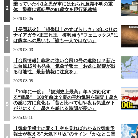
乗っていた小1女児が車にはねられ意識不明の重
2
体 警察は運転手の61歳女を現行犯逮捕
2026.08.05
【長岡花火】「想像以上のすばらしさ」3年ぶりの
ナイアガラ×正三尺玉 復興願う“フェニックス”に
3
は熊本への思いも「誰も一人ではない」
2026.08.03
【台風情報】非常に強い台風13号の進路は？新た
に台風15号も発生 気象予報士「お盆に影響が出
4
る可能性。最新情報に注意を」
2026.08.05
『10年に一度』『観測史上最高』年々深刻化す
る“猛暑” 100年前は？夏の平均気温を調査！暑さ
の感じ方に変化も「昔と比べて朝や夜も気温が下
5
がりにくく、暑さを感じる時間が長い」
2025.09.11
【気象予報士に聞く】空を見ればわかる!?気象予
報士が教える”天気下り坂”のサイン「かなとこ雲