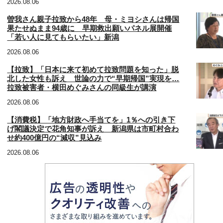
2026.08.06
曽我さん親子拉致から48年 母・ミヨシさんは帰国
果たせぬまま94歳に 早期救出願いパネル展開催
「若い人に見てもらいたい」新潟
2026.08.06
【拉致】「日本に来て初めて拉致問題を知った」脱
北した女性も訴え 世論の力で“早期帰国”実現を…
拉致被害者・横田めぐみさんの同級生が講演
2026.08.06
【消費税】「地方財政へ手当てを」1％への引き下
げ閣議決定で花角知事が訴え 新潟県は市町村合わ
せ約400億円の“減収”見込み
2026.08.06