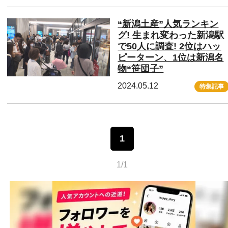
“新潟土産”人気ランキン
グ! 生まれ変わった新潟駅
で50人に調査! 2位はハッ
ピーターン、1位は新潟名
物“笹団子”
2024.05.12
特集記事
1
1/1