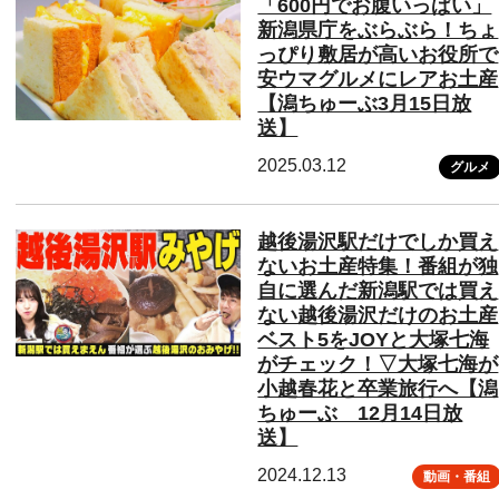
「600円でお腹いっぱい」
新潟県庁をぶらぶら！ちょ
っぴり敷居が高いお役所で
安ウマグルメにレアお土産
【潟ちゅーぶ3月15日放
送】
2025.03.12
グルメ
越後湯沢駅だけでしか買え
ないお土産特集！番組が独
自に選んだ新潟駅では買え
ない越後湯沢だけのお土産
ベスト5をJOYと大塚七海
がチェック！▽大塚七海が
小越春花と卒業旅行へ【潟
ちゅーぶ 12月14日放
送】
2024.12.13
動画・番組