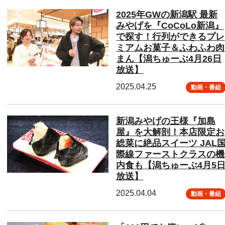
2025年GWの新潟駅 最新
みやげを『CoCoLo新潟』
で探す！行列ができるプレ
ミアムお菓子＆ふわふわ肉
まん【潟ちゅーぶ4月26日
放送】
2025.04.25
動画・番組
新潟みやげの王様『加島
屋』を大解剖！本店限定お
総菜に絶品スイーツ JAL
際線ファーストクラスの機
内食も【潟ちゅーぶ4月5
放送】
2025.04.04
動画・番組