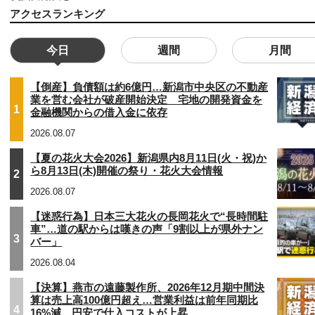
アクセスランキング
今日
週間
月間
【倒産】負債額は約6億円…新潟市中央区の不動産
業を営む会社が破産開始決定 宅地の開発資金を
1
金融機関からの借入金に依存
2026.08.07
【夏の花火大会2026】新潟県内8月11日(火・祝)か
ら8月13日(木)開催の祭り・花火大会情報
2
2026.08.07
【迷惑行為】日本三大花火の長岡花火で“長時間駐
車”…道の駅からは嘆きの声「9割以上が県外ナン
3
バー」
2026.08.04
【決算】燕市の遠藤製作所、2026年12月期中間決
算は売上高100億円超え…営業利益は前年同期比
4
16%減 円安で仕入コストが上昇