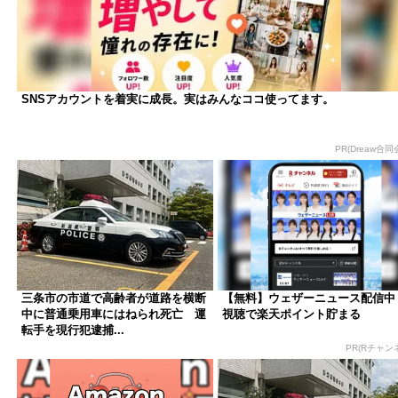
SNSアカウントを着実に成長。実はみんなココ使ってます。
PR(Dreaw合同
三条市の市道で高齢者が道路を横断
【無料】ウェザーニュース配信中
中に普通乗用車にはねられ死亡 運
視聴で楽天ポイント貯まる
転手を現行犯逮捕...
PR(Rチャン