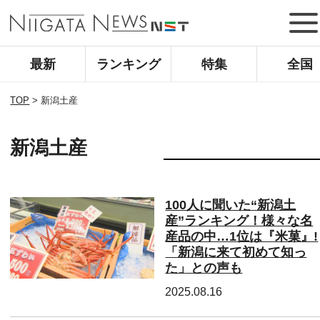
最新
ランキング
特集
全国
TOP
>
新潟土産
新潟土産
100人に聞いた“新潟土
産”ランキング！様々な名
産品の中…1位は『米菓』!
「新潟に来て初めて知っ
た」との声も
2025.08.16