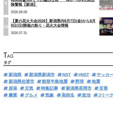
9
険警報【新潟】
2026.08.08
【夏の花火大会2026】新潟県内8月7日(金)から8月
9日(日)開催の祭り・花火大会情報
10
2026.07.31
タグ
新潟県
新潟県新潟市
NST
#NST
サッカ
新潟県佐渡市
能登半島地震
野球
地震
原発
天気
特集記事
新潟県長岡市
災害
農業
グルメ
気象
高校生
政治
Jリー