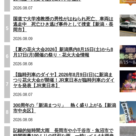
2026.08.07
国道で大学准教授の男性がはねられ死亡、車両は
逃走中 死亡ひき逃げ事件として捜査【新潟・長
5
岡市】
2026.08.09
【夏の花火大会2026】新潟県内8月15日(土)から8
月17日(月)開催の祭り・花火大会情報
6
2026.08.08
【臨時列車のダイヤ】2026年8月9日(日)に新潟ま
つり花火大会が開催！JR東日本が臨時列車のダイ
7
ヤを発表【JR東日本】
2026.08.07
300周年の「新潟まつり」 熱く盛り上がる【新潟
市中央区】
8
2026.08.08
記録的短時間大雨 長岡市や小千谷市・魚沼市で
時間雨量100ミリの猛烈な雨 一時レベル4大雨危