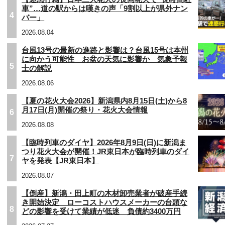
車”…道の駅からは嘆きの声「9割以上が県外ナン
4
バー」
2026.08.04
台風13号の最新の進路と影響は？台風15号は本州
に向かう可能性 お盆の天気に影響か 気象予報
5
士の解説
2026.08.06
【夏の花火大会2026】新潟県内8月15日(土)から8
月17日(月)開催の祭り・花火大会情報
6
2026.08.08
【臨時列車のダイヤ】2026年8月9日(日)に新潟ま
つり花火大会が開催！JR東日本が臨時列車のダイ
7
ヤを発表【JR東日本】
2026.08.07
【倒産】新潟・田上町の木材卸売業者が破産手続
き開始決定 ローコストハウスメーカーの台頭な
8
どの影響を受けて業績が低迷 負債約3400万円