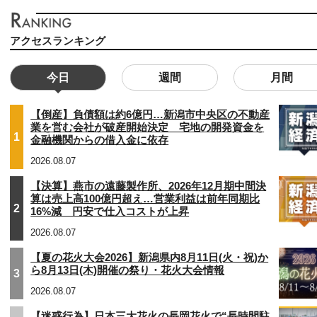
アクセスランキング
今日
週間
月間
【倒産】負債額は約6億円…新潟市中央区の不動産
業を営む会社が破産開始決定 宅地の開発資金を
1
金融機関からの借入金に依存
2026.08.07
【決算】燕市の遠藤製作所、2026年12月期中間決
算は売上高100億円超え…営業利益は前年同期比
2
16%減 円安で仕入コストが上昇
2026.08.07
【夏の花火大会2026】新潟県内8月11日(火・祝)か
ら8月13日(木)開催の祭り・花火大会情報
3
2026.08.07
【迷惑行為】日本三大花火の長岡花火で“長時間駐