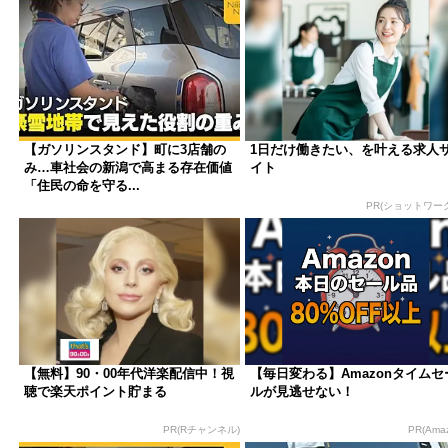
【ガソリンスタンド】町に3店舗の
1日だけ働きたい、を叶える求人
み…車社会の新潟で高まる存在価値
イト
「住民の命を守る...
PR(ショットワー
【無料】90・00年代洋楽配信中！視
【毎日変わる】Amazonタイムセ
聴で楽天ポイント貯まる
ルが見逃せない！
PR(Rチャンネル)
PR(Ama