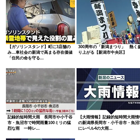
【ガソリンスタンド】町に3店舗の
300周年の「新潟まつり」 熱く
み…車社会の新潟で高まる存在価値
り上がる【新潟市中央区】
「住民の命を守る...
記録的短時間大雨 長岡市や小千谷
【大雨情報】記録的短時間大雨情
市・魚沼市で時間雨量100ミリの猛
の新潟県長岡市・小千谷市・魚沼
烈な雨 一時レ...
にレベル4の大雨...