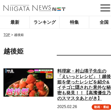
最新
ランキング
特集
全国
TOP
>
越後姫
越後姫
料理家・村山瑛子先生の
「えいっとレシピ」！越後
姫を使ったレシピを紹介&
イチゴに隠された意外な秘
密も発見！！【高濱優生乃
のスマスタあとがき】
2025.02.26
動画・番組