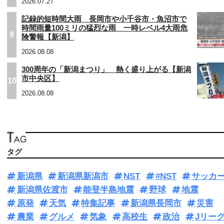
2026.07.27
記録的短時間大雨 長岡市や小千谷市・魚沼市で
時間雨量100ミリの猛烈な雨 一時レベル4大雨危
9
険警報【新潟】
2026.08.08
300周年の「新潟まつり」 熱く盛り上がる【新潟
市中央区】
10
2026.08.08
タグ
新潟県
新潟県新潟市
NST
#NST
サッカ
新潟県佐渡市
能登半島地震
野球
地震
原発
天気
特集記事
新潟県長岡市
災害
農業
グルメ
気象
高校生
政治
Jリー