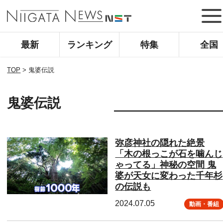
最新
ランキング
特集
全国
TOP
>
鬼婆伝説
鬼婆伝説
弥彦神社の隠れた絶景
「木の根っこが石を噛んじ
ゃってる」神秘の空間 鬼
婆が天女に変わった千年杉
の伝説も
2024.07.05
動画・番組