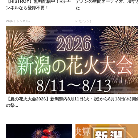
【HISTROY】無料配信中！Rチャ
デノンの空間オーディオ、凄す
ンネルなら登録不要！
た
PR(Rチャンネル)
PR(デノン)
【夏の花火大会2026】新潟県内8月11日(火・祝)から8月13日(木)開
の祭...