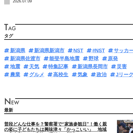
2026.07.09
タグ
新潟県
新潟県新潟市
NST
#NST
サッカ
新潟県佐渡市
能登半島地震
野球
原発
地震
天気
特集記事
新潟県長岡市
災害
農業
グルメ
高校生
気象
政治
Jリー
最新
普段どんな仕事を？警察署で“家族参観日”！働く親
の姿に子どもたちは興味津々「かっこいい」 地域