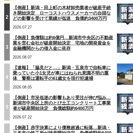
【倒産】新潟・田上町の木材卸売業者が破産手続
き開始決定 ローコストハウスメーカーの台頭な
2
どの影響を受けて業績が低迷 負債約3400万円
2026.07.27
【倒産】負債額は約6億円…新潟市中央区の不動産
業を営む会社が破産開始決定 宅地の開発資金を
3
金融機関からの借入金に依存
2026.08.07
【速報】「脇見だと…」新潟・五泉市で自転車に
乗っていた小1女児が車にはねられ意識不明の重
4
体 警察は運転手の61歳女を現行犯逮捕
2026.08.05
【倒産】市況低迷の影響もあり受注が伸び悩み…
新潟市中央区上所のとび土工コンクリート工事業
5
者が破産開始決定 負債総額約6400万円
2026.07.22
【倒産】赤字決算により債務超過に転落…新潟・