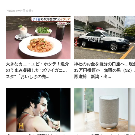
PR(Dreaw合同会社)
大きなカニ・エビ・ホタテ！魚介
神社のお金を自分の口座へ…現
のうまみ凝縮した“ズワイガニパ
33万円横領か 無職の男（52）
スタ”「おいしさの先...
再逮捕 新潟・出...