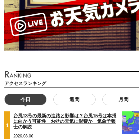
アクセスランキング
今日
週間
月間
台風13号の最新の進路と影響は？台風15号は本州
に向かう可能性 お盆の天気に影響か 気象予報
1
士の解説
2026.08.06