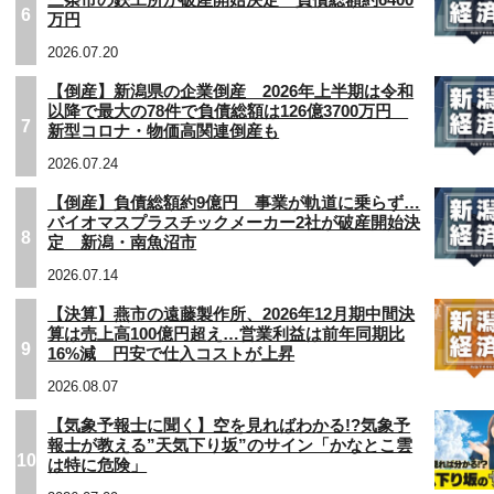
三条市の鉄工所が破産開始決定 負債総額約6400
6
万円
2026.07.20
【倒産】新潟県の企業倒産 2026年上半期は令和
以降で最大の78件で負債総額は126億3700万円
7
新型コロナ・物価高関連倒産も
2026.07.24
【倒産】負債総額約9億円 事業が軌道に乗らず…
バイオマスプラスチックメーカー2社が破産開始決
8
定 新潟・南魚沼市
2026.07.14
【決算】燕市の遠藤製作所、2026年12月期中間決
算は売上高100億円超え…営業利益は前年同期比
9
16%減 円安で仕入コストが上昇
2026.08.07
【気象予報士に聞く】空を見ればわかる!?気象予
報士が教える”天気下り坂”のサイン「かなとこ雲
10
は特に危険」