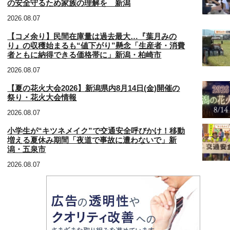
の安全守るため家族の理解を 新潟
2026.08.07
【コメ余り】民間在庫量は過去最大…『葉月みの
り』の収穫始まるも“値下がり”懸念「生産者・消費
者ともに納得できる価格帯に」新潟・柏崎市
2026.08.07
【夏の花火大会2026】新潟県内8月14日(金)開催の
祭り・花火大会情報
2026.08.07
小学生が“キツネメイク”で交通安全呼びかけ！移動
増える夏休み期間「夜道で事故に遭わないで」新
潟・五泉市
2026.08.07