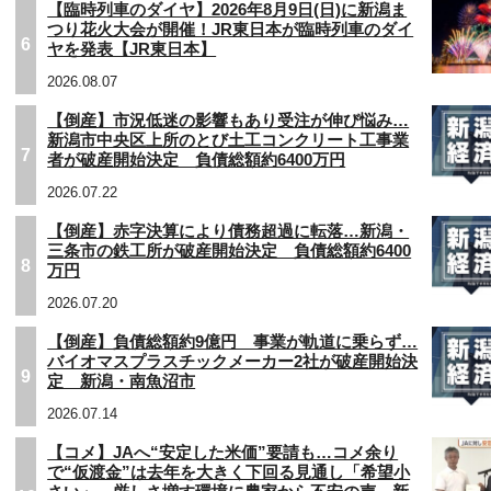
【臨時列車のダイヤ】2026年8月9日(日)に新潟ま
つり花火大会が開催！JR東日本が臨時列車のダイ
6
ヤを発表【JR東日本】
2026.08.07
【倒産】市況低迷の影響もあり受注が伸び悩み…
新潟市中央区上所のとび土工コンクリート工事業
7
者が破産開始決定 負債総額約6400万円
2026.07.22
【倒産】赤字決算により債務超過に転落…新潟・
三条市の鉄工所が破産開始決定 負債総額約6400
8
万円
2026.07.20
【倒産】負債総額約9億円 事業が軌道に乗らず…
バイオマスプラスチックメーカー2社が破産開始決
9
定 新潟・南魚沼市
2026.07.14
【コメ】JAへ“安定した米価”要請も…コメ余り
で“仮渡金”は去年を大きく下回る見通し「希望小