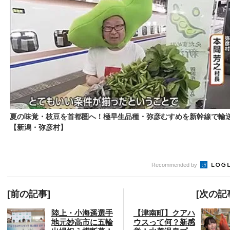
夏の味覚・枝豆を首都圏へ！極早生品種・弥彦むすめを新幹線で輸
【新潟・弥彦村】
Recommended by
[前の記事]
[次の記
陸上・小海遥選手
【津南町】クアハ
地元妙高市に五輪
ウスって何？新感