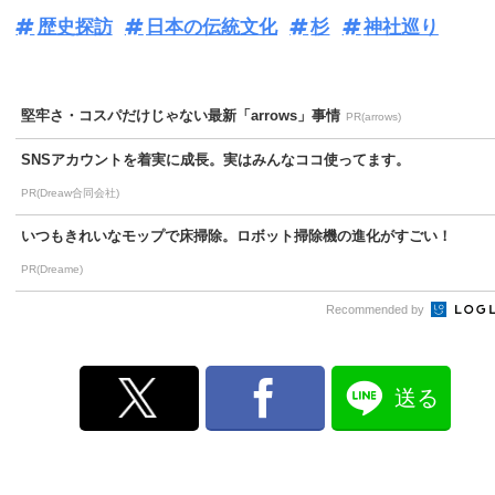
歴史探訪
日本の伝統文化
杉
神社巡り
堅牢さ・コスパだけじゃない最新「arrows」事情
PR(arrows)
SNSアカウントを着実に成長。実はみんなココ使ってます。
PR(Dreaw合同会社)
いつもきれいなモップで床掃除。ロボット掃除機の進化がすごい！
PR(Dreame)
Recommended by
送る