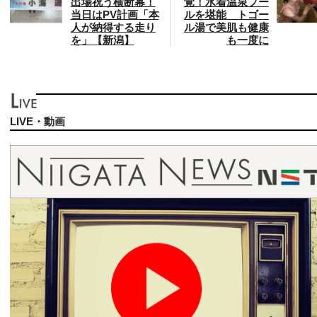
出場祝う横断幕！
覚！水着温泉プー
当日はPV計画「本
ルを堪能 トゴー
人が納得する走り
ル湯で美肌も健康
を」【新潟】
も一度に
LIVE・動画