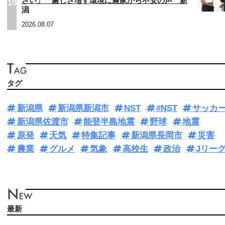
さい」 厳しさ増す環境に農家から不安の声 新
10
潟
2026.08.07
タグ
新潟県
新潟県新潟市
NST
#NST
サッカ
新潟県佐渡市
能登半島地震
野球
地震
原発
天気
特集記事
新潟県長岡市
災害
農業
グルメ
気象
高校生
政治
Jリー
最新