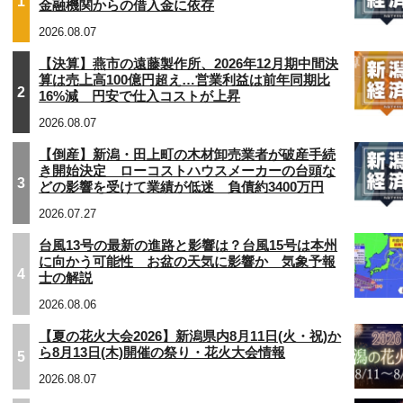
1
金融機関からの借入金に依存
2026.08.07
【決算】燕市の遠藤製作所、2026年12月期中間決
算は売上高100億円超え…営業利益は前年同期比
2
16%減 円安で仕入コストが上昇
2026.08.07
【倒産】新潟・田上町の木材卸売業者が破産手続
き開始決定 ローコストハウスメーカーの台頭な
3
どの影響を受けて業績が低迷 負債約3400万円
2026.07.27
台風13号の最新の進路と影響は？台風15号は本州
に向かう可能性 お盆の天気に影響か 気象予報
4
士の解説
2026.08.06
【夏の花火大会2026】新潟県内8月11日(火・祝)か
ら8月13日(木)開催の祭り・花火大会情報
5
2026.08.07