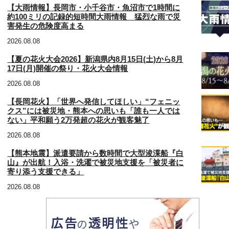
【大雨情報】長岡市・小千谷市・魚沼市で1時間に
約100ミリの記録的短時間大雨情報 猛烈な雨で災
害発生の危険度高まる
2026.08.08
【夏の花火大会2026】新潟県内8月15日(土)から8月
17日(月)開催の祭り・花火大会情報
2026.08.08
【長岡花火】「世界へ発信してほしい」“フェニッ
クス”には被災地・熊本への思いも「誰も一人では
ない」平和願う2万発超の花火が観客魅了
2026.08.08
【熊本地震】派遣要請から数時間で大型浚渫船『白
山』が出航！入浴・洗濯で被災地支援を「被災者に
寄り添う支援できる」
2026.08.08