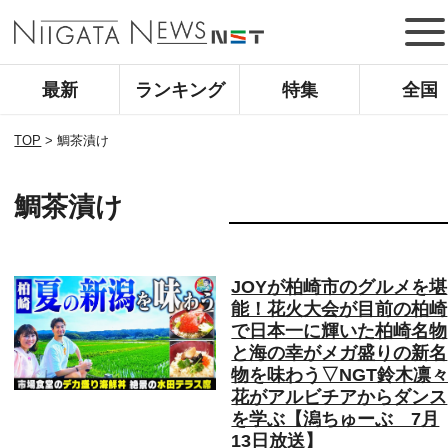
最新
ランキング
特集
全国
TOP
>
鯛茶漬け
鯛茶漬け
JOYが柏崎市のグルメを堪
能！花火大会が目前の柏崎
で日本一に輝いた柏崎名物
と海の幸がメガ盛りの新名
物を味わう▽NGT鈴木凛
花がアルビチアからダンス
を学ぶ【潟ちゅーぶ 7月
13日放送】