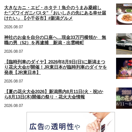
大きなカニ・エビ・ホタテ！魚介のうまみ凝縮し
た“ズワイガニパスタ”「おいしさの先にある幸せ届
けたい」【小千谷市】#新潟グルメ
2026.08.07
神社のお金を自分の口座へ…現金33万円横領か 無
職の男（52）を再逮捕 新潟・出雲崎町
2026.08.07
【臨時列車のダイヤ】2026年8月9日(日)に新潟まつ
り花火大会が開催！JR東日本が臨時列車のダイヤを
発表【JR東日本】
2026.08.07
【夏の花火大会2026】新潟県内8月11日(火・祝)か
ら8月13日(木)開催の祭り・花火大会情報
2026.08.07