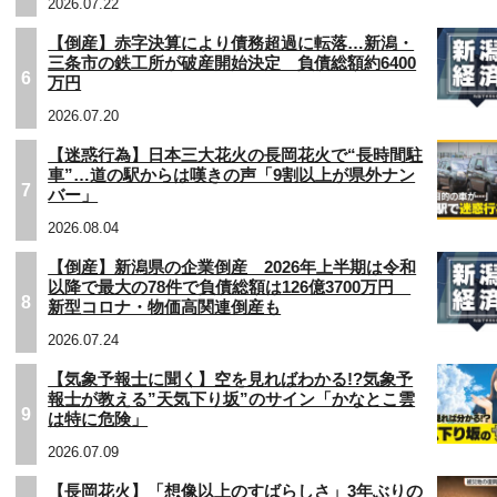
2026.07.22
【倒産】赤字決算により債務超過に転落…新潟・
三条市の鉄工所が破産開始決定 負債総額約6400
6
万円
2026.07.20
【迷惑行為】日本三大花火の長岡花火で“長時間駐
車”…道の駅からは嘆きの声「9割以上が県外ナン
7
バー」
2026.08.04
【倒産】新潟県の企業倒産 2026年上半期は令和
以降で最大の78件で負債総額は126億3700万円
8
新型コロナ・物価高関連倒産も
2026.07.24
【気象予報士に聞く】空を見ればわかる!?気象予
報士が教える”天気下り坂”のサイン「かなとこ雲
9
は特に危険」
2026.07.09
【長岡花火】「想像以上のすばらしさ」3年ぶりの