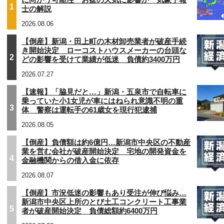
1
士の解説
2026.08.06
【倒産】新潟・田上町の木材卸売業者が破産手続
き開始決定 ローコストハウスメーカーの台頭な
2
どの影響を受けて業績が低迷 負債約3400万円
2026.07.27
【速報】「脇見だと…」新潟・五泉市で自転車に
乗っていた小1女児が車にはねられ意識不明の重
3
体 警察は運転手の61歳女を現行犯逮捕
2026.08.05
【倒産】負債額は約6億円…新潟市中央区の不動産
業を営む会社が破産開始決定 宅地の開発資金を
4
金融機関からの借入金に依存
2026.08.07
【倒産】市況低迷の影響もあり受注が伸び悩み…
新潟市中央区上所のとび土工コンクリート工事業
5
者が破産開始決定 負債総額約6400万円