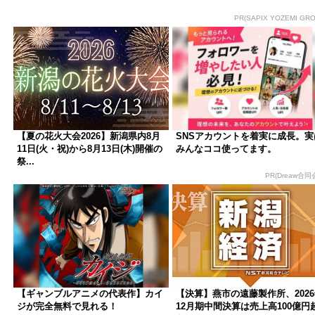
PR(SAPIX YOZEMI GRO
【夏の花火大会2026】新潟県内8月
SNSアカウントを着実に成長。実
11日(火・祝)から8月13日(木)開催の
みんなココ使ってます。
祭...
PR(Dreaw合同
【ギャンブルアニメの代表作】カイ
【決算】燕市の遠藤製作所、202
ジが完全無料で見れる！
12月期中間決算は売上高100億円