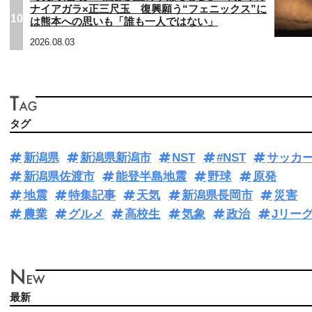
ナイアガラ×正三尺玉 復興願う“フェニックス”に
10
は熊本への思いも「誰も一人ではない」
2026.08.03
タグ
新潟県
新潟県新潟市
NST
#NST
サッカ
新潟県佐渡市
能登半島地震
野球
原発
地震
特集記事
天気
新潟県長岡市
災害
農業
グルメ
高校生
気象
政治
Jリー
最新