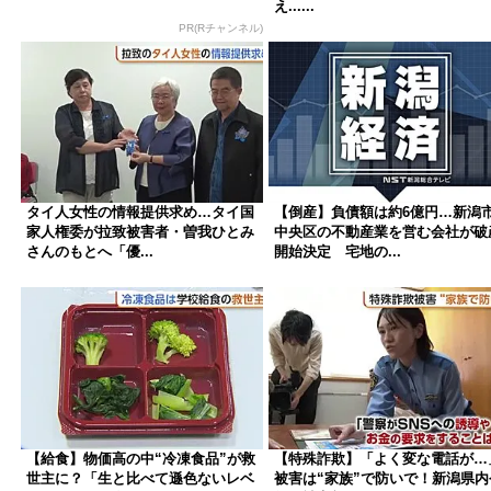
え......
PR(Rチャンネル)
タイ人女性の情報提供求め…タイ国
【倒産】負債額は約6億円…新潟
家人権委が拉致被害者・曽我ひとみ
中央区の不動産業を営む会社が破
さんのもとへ「優...
開始決定 宅地の...
【給食】物価高の中“冷凍食品”が救
【特殊詐欺】「よく変な電話が…
世主に？「生と比べて遜色ないレベ
被害は“家族”で防いで！新潟県内