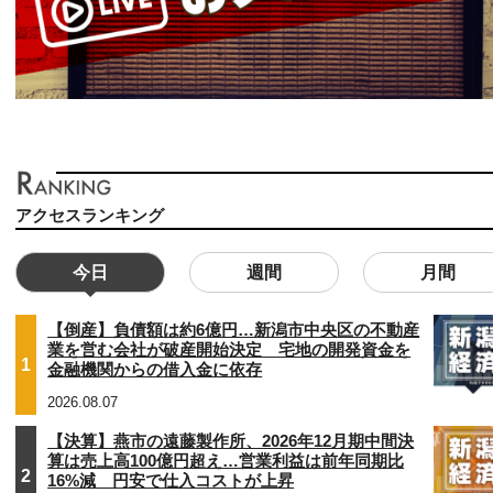
アクセスランキング
今日
週間
月間
【倒産】負債額は約6億円…新潟市中央区の不動産
業を営む会社が破産開始決定 宅地の開発資金を
1
金融機関からの借入金に依存
2026.08.07
【決算】燕市の遠藤製作所、2026年12月期中間決
算は売上高100億円超え…営業利益は前年同期比
2
16%減 円安で仕入コストが上昇