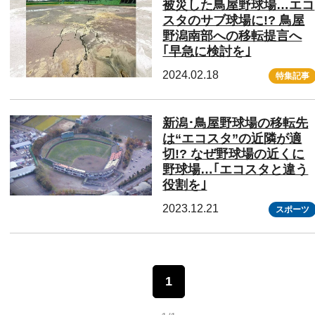
被災した鳥屋野球場…エコ
スタのサブ球場に!? 鳥屋
野潟南部への移転提言へ
｢早急に検討を｣
2024.02.18
特集記事
新潟･鳥屋野球場の移転先
は“エコスタ”の近隣が適
切!? なぜ野球場の近くに
野球場…｢エコスタと違う
役割を｣
2023.12.21
スポーツ
1