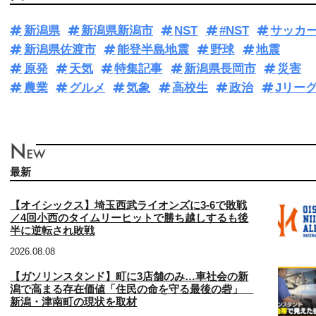
新潟県
新潟県新潟市
NST
#NST
サッカ
新潟県佐渡市
能登半島地震
野球
地震
原発
天気
特集記事
新潟県長岡市
災害
農業
グルメ
気象
高校生
政治
Jリー
最新
【オイシックス】埼玉西武ライオンズに3‐6で敗戦
／4回小西のタイムリーヒットで勝ち越しするも後
半に逆転され敗戦
2026.08.08
【ガソリンスタンド】町に3店舗のみ…車社会の新
潟で高まる存在価値「住民の命を守る最後の砦」
新潟・津南町の現状を取材