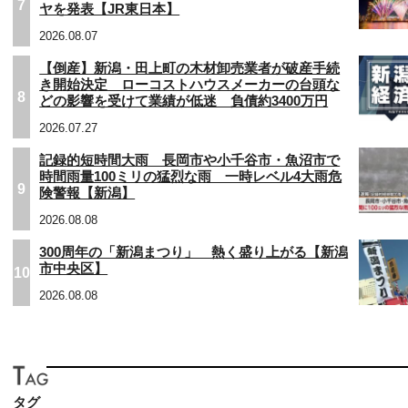
7
ヤを発表【JR東日本】
2026.08.07
【倒産】新潟・田上町の木材卸売業者が破産手続
き開始決定 ローコストハウスメーカーの台頭な
8
どの影響を受けて業績が低迷 負債約3400万円
2026.07.27
記録的短時間大雨 長岡市や小千谷市・魚沼市で
時間雨量100ミリの猛烈な雨 一時レベル4大雨危
9
険警報【新潟】
2026.08.08
300周年の「新潟まつり」 熱く盛り上がる【新潟
市中央区】
10
2026.08.08
タグ