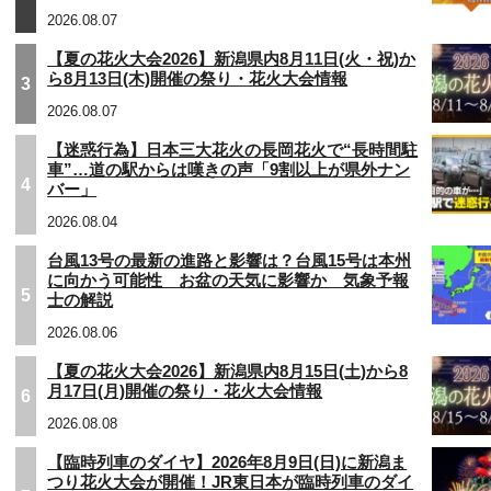
2026.08.07
【夏の花火大会2026】新潟県内8月11日(火・祝)か
ら8月13日(木)開催の祭り・花火大会情報
3
2026.08.07
【迷惑行為】日本三大花火の長岡花火で“長時間駐
車”…道の駅からは嘆きの声「9割以上が県外ナン
4
バー」
2026.08.04
台風13号の最新の進路と影響は？台風15号は本州
に向かう可能性 お盆の天気に影響か 気象予報
5
士の解説
2026.08.06
【夏の花火大会2026】新潟県内8月15日(土)から8
月17日(月)開催の祭り・花火大会情報
6
2026.08.08
【臨時列車のダイヤ】2026年8月9日(日)に新潟ま
つり花火大会が開催！JR東日本が臨時列車のダイ