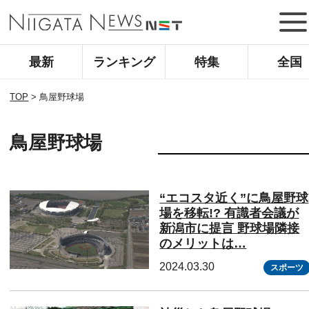
最新
ランキング
特集
全国
TOP
>
鳥屋野球場
鳥屋野球場
“エコスタ近く”に鳥屋野球
場を移転!? 有識者会議が
新潟市に提言 野球場隣接
のメリットは…
2024.03.30
スポーツ