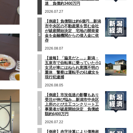
迷 負債約3400万円
2026.07.27
【倒産】負債額は約6億円…新潟
市中央区の不動産業を営む会社
が破産開始決定 宅地の開発資
3
金を金融機関からの借入金に依
存
2026.08.07
【速報】「脇見だと…」新潟・
五泉市で自転車に乗っていた小1
女児が車にはねられ意識不明の
4
重体 警察は運転手の61歳女を
現行犯逮捕
2026.08.05
【倒産】市況低迷の影響もあり
受注が伸び悩み…新潟市中央区
上所のとび土工コンクリート工
5
事業者が破産開始決定 負債総
額約6400万円
2026.07.22
【倒産】赤字決算により債務超