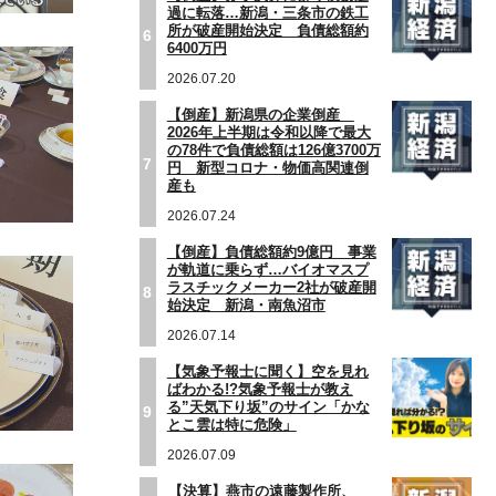
過に転落…新潟・三条市の鉄工
所が破産開始決定 負債総額約
6
6400万円
2026.07.20
【倒産】新潟県の企業倒産
2026年上半期は令和以降で最大
の78件で負債総額は126億3700万
7
円 新型コロナ・物価高関連倒
産も
2026.07.24
【倒産】負債総額約9億円 事業
が軌道に乗らず…バイオマスプ
ラスチックメーカー2社が破産開
8
始決定 新潟・南魚沼市
2026.07.14
【気象予報士に聞く】空を見れ
ばわかる!?気象予報士が教え
る”天気下り坂”のサイン「かな
9
とこ雲は特に危険」
2026.07.09
【決算】燕市の遠藤製作所、