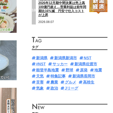
2026年12月期中間決算は売上高
100億円超え…営業利益は前年同
10
期比16%減 円安で仕入コスト
が上昇
2026.08.07
タグ
新潟県
新潟県新潟市
NST
#NST
サッカー
新潟県佐渡市
能登半島地震
野球
原発
地震
天気
特集記事
新潟県長岡市
災害
農業
グルメ
高校生
気象
政治
Jリーグ