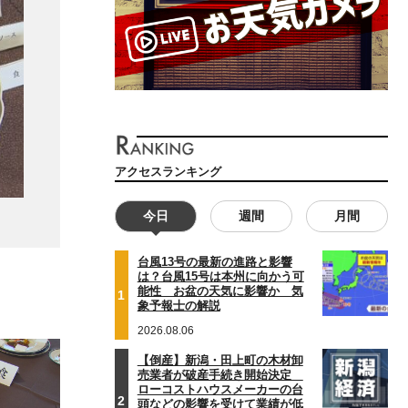
アクセスランキング
今日
週間
月間
台風13号の最新の進路と影響
は？台風15号は本州に向かう可
能性 お盆の天気に影響か 気
1
象予報士の解説
2026.08.06
【倒産】新潟・田上町の木材卸
売業者が破産手続き開始決定
ローコストハウスメーカーの台
2
頭などの影響を受けて業績が低