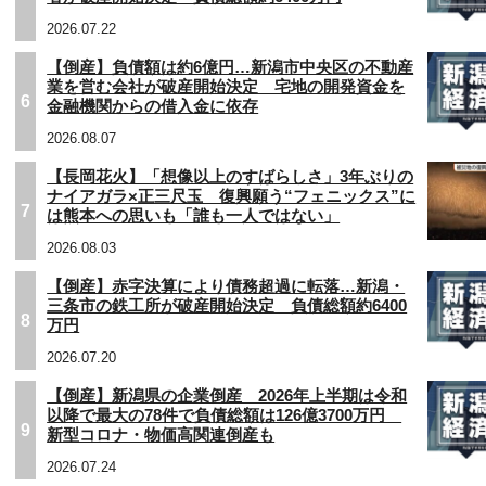
2026.07.22
【倒産】負債額は約6億円…新潟市中央区の不動産
業を営む会社が破産開始決定 宅地の開発資金を
6
金融機関からの借入金に依存
2026.08.07
【長岡花火】「想像以上のすばらしさ」3年ぶりの
ナイアガラ×正三尺玉 復興願う“フェニックス”に
7
は熊本への思いも「誰も一人ではない」
2026.08.03
【倒産】赤字決算により債務超過に転落…新潟・
三条市の鉄工所が破産開始決定 負債総額約6400
8
万円
2026.07.20
【倒産】新潟県の企業倒産 2026年上半期は令和
以降で最大の78件で負債総額は126億3700万円
9
新型コロナ・物価高関連倒産も
2026.07.24