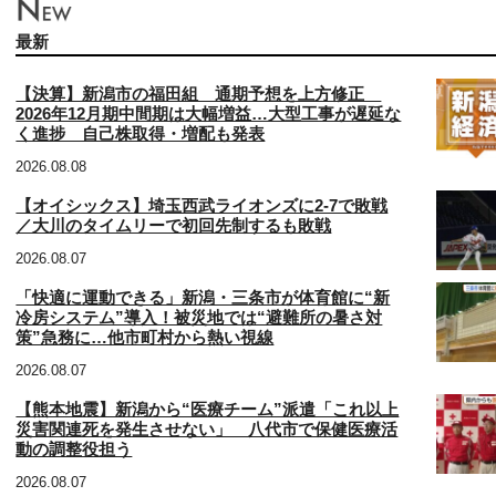
最新
【決算】新潟市の福田組 通期予想を上方修正
2026年12月期中間期は大幅増益…大型工事が遅延な
く進捗 自己株取得・増配も発表
2026.08.08
【オイシックス】埼玉西武ライオンズに2-7で敗戦
／大川のタイムリーで初回先制するも敗戦
2026.08.07
「快適に運動できる」新潟・三条市が体育館に“新
冷房システム”導入！被災地では“避難所の暑さ対
策”急務に…他市町村から熱い視線
2026.08.07
【熊本地震】新潟から“医療チーム”派遣「これ以上
災害関連死を発生させない」 八代市で保健医療活
動の調整役担う
2026.08.07