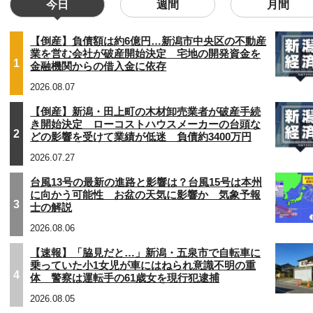
今日
週間
月間
【倒産】負債額は約6億円…新潟市中央区の不動産
業を営む会社が破産開始決定 宅地の開発資金を
1
金融機関からの借入金に依存
2026.08.07
【倒産】新潟・田上町の木材卸売業者が破産手続
き開始決定 ローコストハウスメーカーの台頭な
2
どの影響を受けて業績が低迷 負債約3400万円
2026.07.27
台風13号の最新の進路と影響は？台風15号は本州
に向かう可能性 お盆の天気に影響か 気象予報
3
士の解説
2026.08.06
【速報】「脇見だと…」新潟・五泉市で自転車に
乗っていた小1女児が車にはねられ意識不明の重
4
体 警察は運転手の61歳女を現行犯逮捕
2026.08.05