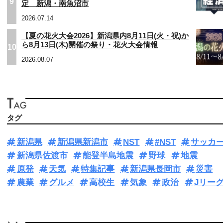
9
定 新潟・南魚沼市
2026.07.14
【夏の花火大会2026】新潟県内8月11日(火・祝)か
ら8月13日(木)開催の祭り・花火大会情報
10
2026.08.07
タグ
新潟県
新潟県新潟市
NST
#NST
サッカ
新潟県佐渡市
能登半島地震
野球
地震
原発
天気
特集記事
新潟県長岡市
災害
農業
グルメ
高校生
気象
政治
Jリー