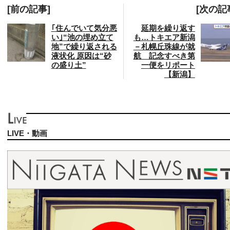
[前の記事]
[次の記
｢住んでいて気分悪
延期を繰り返す
い｣“池の埋め立て
も…トキエア新潟
地”で繰り返される
－札幌丘珠線が就
液状化 原因は“砂
航 記念すべき第
の盛り土”
一便をリポート
【新潟】
LIVE・動画