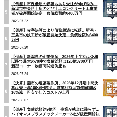
【倒産】市況低迷の影響もあり受注が伸び悩み…
新潟市中央区上所のとび土工コンクリート工事業
5
者が破産開始決定 負債総額約6400万円
2026.07.22
【倒産】赤字決算により債務超過に転落…新潟・
三条市の鉄工所が破産開始決定 負債総額約6400
6
万円
2026.07.20
【倒産】新潟県の企業倒産 2026年上半期は令和
以降で最大の78件で負債総額は126億3700万円
7
新型コロナ・物価高関連倒産も
2026.07.24
【決算】燕市の遠藤製作所、2026年12月期中間決
算は売上高100億円超え…営業利益は前年同期比
8
16%減 円安で仕入コストが上昇
2026.08.07
【倒産】負債総額約9億円 事業が軌道に乗らず…
バイオマスプラスチックメーカー2社が破産開始決