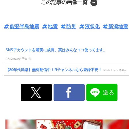
この記事の画像一覧
能登半島地震
地震
防災
液状化
新潟地震
SNSアカウントを着実に成長。実はみんなココ使ってます。
PR(Dreaw合同会社)
【80年代洋楽】無料配信中！Rチャンネルなら登録不要！
PR(Rチャンネル)
送る