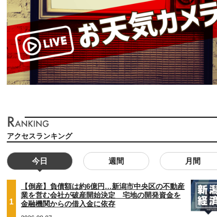
アクセスランキング
今日
週間
月間
【倒産】負債額は約6億円…新潟市中央区の不動産
業を営む会社が破産開始決定 宅地の開発資金を
1
金融機関からの借入金に依存