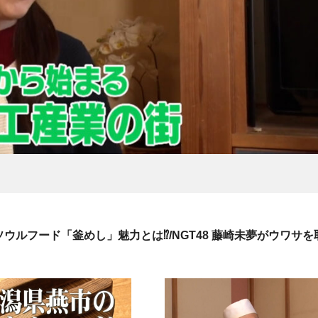
ルフード「釜めし」魅力とは⁉/NGT48 藤崎未夢がウワサを