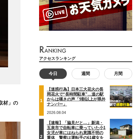
アクセスランキング
今日
週間
月間
【迷惑行為】日本三大花火の長
岡花火で“長時間駐車”…道の駅
からは嘆きの声「9割以上が県外
1
取材」の
ナンバー」
2026.08.04
【速報】「脇見だと…」新潟・
五泉市で自転車に乗っていた小1
女児が車にはねられ意識不明の
2
重体 警察は運転手の61歳女を