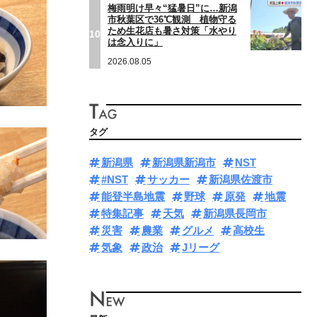
梅雨明け早々“猛暑日”に…新潟
市秋葉区で36℃観測 植物守る
ため生花店も暑さ対策「水やり
10
は念入りに」
2026.08.05
タグ
新潟県
新潟県新潟市
NST
#NST
サッカー
新潟県佐渡市
能登半島地震
野球
原発
地震
特集記事
天気
新潟県長岡市
災害
農業
グルメ
高校生
気象
政治
Jリーグ