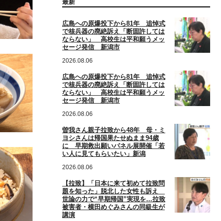
最新
広島への原爆投下から81年 追悼式
で核兵器の廃絶訴え「断固許しては
ならない」 高校生は平和願うメッ
セージ発信 新潟市
2026.08.06
広島への原爆投下から81年 追悼式
で核兵器の廃絶訴え「断固許しては
ならない」 高校生は平和願うメッ
セージ発信 新潟市
2026.08.06
曽我さん親子拉致から48年 母・ミ
ヨシさんは帰国果たせぬまま94歳
に 早期救出願いパネル展開催「若
い人に見てもらいたい」新潟
2026.08.06
【拉致】「日本に来て初めて拉致問
題を知った」脱北した女性も訴え
世論の力で“早期帰国”実現を…拉致
被害者・横田めぐみさんの同級生が
講演