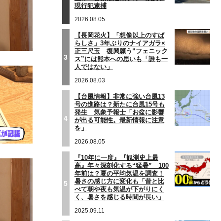
現行犯逮捕
2026.08.05
【長岡花火】「想像以上のすば
らしさ」3年ぶりのナイアガラ×
正三尺玉 復興願う“フェニック
3
ス”には熊本への思いも「誰も一
人ではない」
2026.08.03
【台風情報】非常に強い台風13
号の進路は？新たに台風15号も
発生 気象予報士「お盆に影響
4
が出る可能性。最新情報に注意
を」
2026.08.05
『10年に一度』『観測史上最
高』年々深刻化する“猛暑” 100
年前は？夏の平均気温を調査！
暑さの感じ方に変化も「昔と比
5
べて朝や夜も気温が下がりにく
く、暑さを感じる時間が長い」
2025.09.11