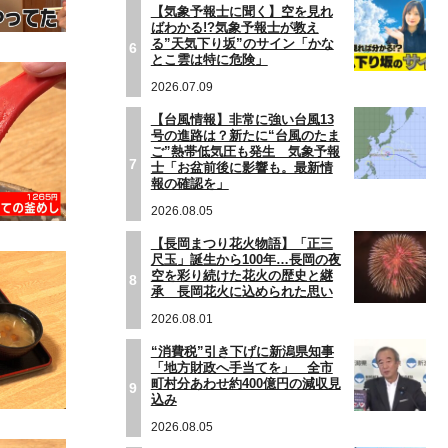
【気象予報士に聞く】空を見れ
ばわかる!?気象予報士が教え
る”天気下り坂”のサイン「かな
6
とこ雲は特に危険」
2026.07.09
【台風情報】非常に強い台風13
号の進路は？新たに“台風のたま
ご”熱帯低気圧も発生 気象予報
7
士「お盆前後に影響も。最新情
報の確認を」
2026.08.05
【長岡まつり花火物語】「正三
尺玉」誕生から100年…長岡の夜
空を彩り続けた花火の歴史と継
8
承 長岡花火に込められた思い
2026.08.01
“消費税”引き下げに新潟県知事
「地方財政へ手当てを」 全市
町村分あわせ約400億円の減収見
9
込み
2026.08.05