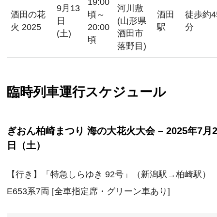
19:00
9月13
河川敷
酒田の花
頃～
酒田
徒歩約4
日
(山形県
火 2025
20:00
駅
分
(土)
酒田市
頃
落野目)
臨時列車運行スケジュール
ぎおん柏崎まつり 海の大花火大会 – 2025年7月2
日（土）
【行き】「特急しらゆき 92号」（新潟駅→柏崎駅）
E653系7両 [全車指定席・グリーン車あり]