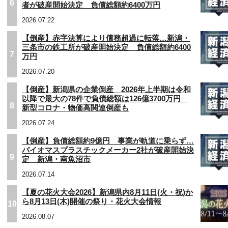
6
者が破産開始決定 負債総額約6400万円
2026.07.22
【倒産】赤字決算により債務超過に転落…新潟・
三条市の鉄工所が破産開始決定 負債総額約6400
7
万円
2026.07.20
【倒産】新潟県の企業倒産 2026年上半期は令和
以降で最大の78件で負債総額は126億3700万円
8
新型コロナ・物価高関連倒産も
2026.07.24
【倒産】負債総額約9億円 事業が軌道に乗らず…
バイオマスプラスチックメーカー2社が破産開始決
9
定 新潟・南魚沼市
2026.07.14
【夏の花火大会2026】新潟県内8月11日(火・祝)か
ら8月13日(木)開催の祭り・花火大会情報
10
2026.08.07