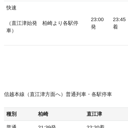
快速
23:00
23:45
（直江津始発 柏崎より各駅停
発
着
車）
信越本線（直江津方面へ）普通列車・各駅停車
種別
柏崎
直江津
普通
21:39発
22:20着