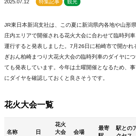
2025.07.12
特集記事
観光
JR東日本新潟支社は、この夏に新潟県内各地や山形
庄内エリアで開催される花火大会に合わせて臨時列車
運行すると発表しました。7月26日に柏崎市で開かれ
ぎおん柏崎まつり大花火大会の臨時列車のダイヤにつ
ても発表しています。今年は土曜開催となるため、事
にダイヤを確認しておくと良さそうです。
花火大会一覧
花火
最寄
駅との
名称
日
大会
会場
駅
クセス