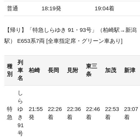
普通
18:19発
19:04着
【帰り】「特急しらゆき 91・93号」（柏崎駅→新潟
駅） E653系7両 [全車指定席・グリーン車あり]
列
種
東三
車
柏崎
長岡
見附
加茂
新津
別
条
名
し
ら
特
ゆ
21:55
22:26
22:36
22:46
22:53
23:07
急
き
発
着
着
着
着
着
91
号