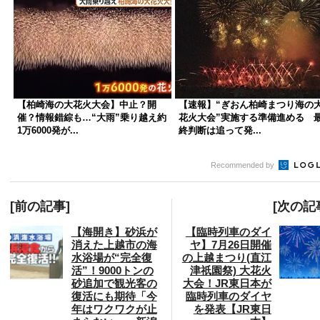
【柏崎海の大花火大会】中止？開
【速報】“ぎおん柏崎まつり海の
催？情報錯綜も…“大雨”乗り越え約
花火大会”実施する準備進める 
1万6000発が...
終判断は追って発...
Recommended by
[前の記事]
[次の記
【海開き】砂浜が
【臨時列車のダイ
消えた上越市の海
ヤ】7月26日開催
水浴場が“完全復
の上越まつり(直江
活”！9000トンの
津祇園祭) 大花火
砂追加で観光客の
大会！JR東日本が
復活にも期待「今
臨時列車のダイヤ
年はワクワクが止
を発表【JR東日