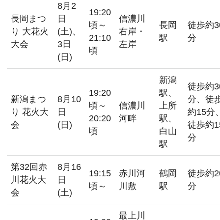
8月2
19:20
長岡まつ
日
信濃川
頃～
長岡
徒歩約3
り 大花火
(土)、
右岸・
21:10
駅
分
大会
3日
左岸
頃
(日)
新潟
徒歩約3
19:20
駅、
新潟まつ
8月10
分、徒
頃～
信濃川
上所
り 花火大
日
約15分
20:20
河畔
駅、
会
(日)
徒歩約1
頃
白山
分
駅
第32回赤
8月16
19:15
赤川河
鶴岡
徒歩約2
川花火大
日
頃～
川敷
駅
分
会
(土)
最上川