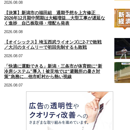
2026.08.08
【決算】新潟市の福田組 通期予想を上方修正
2026年12月期中間期は大幅増益…大型工事が遅延な
く進捗 自己株取得・増配も発表
2026.08.08
【オイシックス】埼玉西武ライオンズに2-7で敗戦
／大川のタイムリーで初回先制するも敗戦
2026.08.07
「快適に運動できる」新潟・三条市が体育館に“新
冷房システム”導入！被災地では“避難所の暑さ対
策”急務に…他市町村から熱い視線
2026.08.07