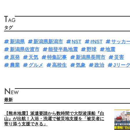
タグ
新潟県
新潟県新潟市
NST
#NST
サッカ
新潟県佐渡市
能登半島地震
野球
地震
原発
天気
特集記事
新潟県長岡市
災害
農業
グルメ
高校生
気象
政治
Jリー
最新
【熊本地震】派遣要請から数時間で大型浚渫船『白
山』が出航！入浴・洗濯で被災地支援を「被災者に
寄り添う支援できる」