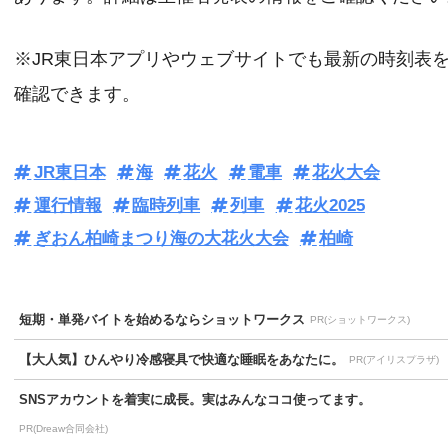
※JR東日本アプリやウェブサイトでも最新の時刻表
確認できます。
JR東日本
海
花火
電車
花火大会
運行情報
臨時列車
列車
花火2025
ぎおん柏崎まつり海の大花火大会
柏崎
短期・単発バイトを始めるならショットワークス
PR(ショットワークス)
【大人気】ひんやり冷感寝具で快適な睡眠をあなたに。
PR(アイリスプラザ)
SNSアカウントを着実に成長。実はみんなココ使ってます。
PR(Dreaw合同会社)