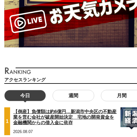
アクセスランキング
今日
週間
月間
【倒産】負債額は約6億円…新潟市中央区の不動産
業を営む会社が破産開始決定 宅地の開発資金を
1
金融機関からの借入金に依存
2026.08.07