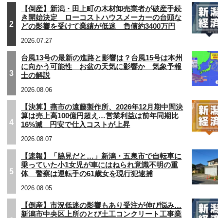
【倒産】新潟・田上町の木材卸売業者が破産手続
き開始決定 ローコストハウスメーカーの台頭な
2
どの影響を受けて業績が低迷 負債約3400万円
2026.07.27
台風13号の最新の進路と影響は？台風15号は本州
に向かう可能性 お盆の天気に影響か 気象予報
3
士の解説
2026.08.06
【決算】燕市の遠藤製作所、2026年12月期中間決
算は売上高100億円超え…営業利益は前年同期比
4
16%減 円安で仕入コストが上昇
2026.08.07
【速報】「脇見だと…」新潟・五泉市で自転車に
乗っていた小1女児が車にはねられ意識不明の重
5
体 警察は運転手の61歳女を現行犯逮捕
2026.08.05
【倒産】市況低迷の影響もあり受注が伸び悩み…
新潟市中央区上所のとび土工コンクリート工事業