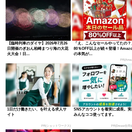
【臨時列車のダイヤ】2026年7月26
「え、こんなセールやってたの？
日開催のぎおん柏崎まつり海の大花
80％OFF以上が続々登場！Amazo
火大会！日...
の本気が...
PR(Ama
1日だけ働きたい、を叶える求人サ
SNSアカウントを着実に成長。実
イト
みんなココ使ってます。
PR(ショットワークス)
PR(Dreaw合同