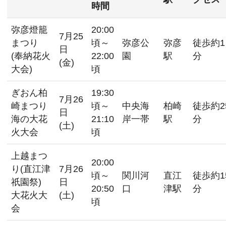
時間
弥彦燈籠
20:00
7月25
まつり
頃～
弥彦公
弥彦
徒歩約1
日
(奉納花火
22:00
園
駅
分
(金)
大会)
頃
ぎおん柏
19:30
7月26
崎まつり
頃～
中央海
柏崎
徒歩約2
日
海の大花
21:10
岸一帯
駅
分
(土)
火大会
頃
上越まつ
20:00
り(直江津
7月26
頃～
関川河
直江
徒歩約1
祇園祭)
日
20:50
口
津駅
分
大花火大
(土)
頃
会