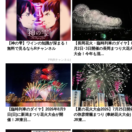
【神の雫】ワインの知識が深まる！
【長岡花火・臨時列車のダイヤ】
無料で見るならRチャンネル
月2日･3日開催の長岡まつり大花
大会！今年も混...
PR(Rチャンネル)
【臨時列車のダイヤ】2026年8月9
【夏の花火大会2026】7月25日開
日(日)に新潟まつり花火大会が開
の弥彦燈籠まつり (奉納花火大会
催！JR東日...
JR東...