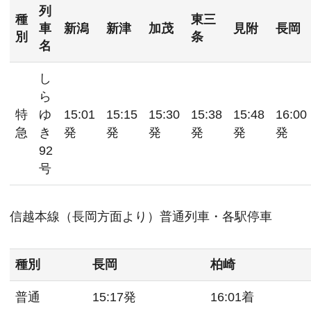
列
種
東三
車
新潟
新津
加茂
見附
長岡
別
条
名
し
ら
特
ゆ
15:01
15:15
15:30
15:38
15:48
16:00
急
き
発
発
発
発
発
発
92
号
信越本線（長岡方面より）普通列車・各駅停車
種別
長岡
柏崎
普通
15:17発
16:01着