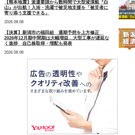
【熊本地震】派遣要請から数時間で大型浚渫船『白
山』が出航！入浴・洗濯で被災地支援を「被災者に
寄り添う支援できる」
2026.08.08
【決算】新潟市の福田組 通期予想を上方修正
2026年12月期中間期は大幅増益…大型工事が遅延な
く進捗 自己株取得・増配も発表
2026.08.08