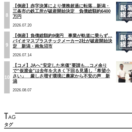
【倒産】赤字決算により債務超過に転落…新潟・
三条市の鉄工所が破産開始決定 負債総額約6400
8
万円
2026.07.20
【倒産】負債総額約9億円 事業が軌道に乗らず…
バイオマスプラスチックメーカー2社が破産開始決
9
定 新潟・南魚沼市
2026.07.14
【コメ】JAへ“安定した米価”要請も…コメ余り
で“仮渡金”は去年を大きく下回る見通し「希望小
さい」 厳しさ増す環境に農家から不安の声 新
10
潟
2026.08.07
タグ