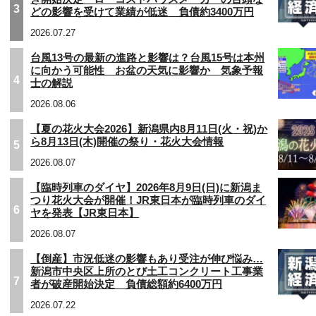
3
どの影響を受けて業績が低迷 負債約3400万円
2026.07.27
台風13号の最新の進路と影響は？台風15号は本州
に向かう可能性 お盆の天気に影響か 気象予報
4
士の解説
2026.08.06
【夏の花火大会2026】新潟県内8月11日(火・祝)か
ら8月13日(木)開催の祭り・花火大会情報
5
2026.08.07
【臨時列車のダイヤ】2026年8月9日(日)に新潟ま
つり花火大会が開催！JR東日本が臨時列車のダイ
6
ヤを発表【JR東日本】
2026.08.07
【倒産】市況低迷の影響もあり受注が伸び悩み…
新潟市中央区上所のとび土工コンクリート工事業
7
者が破産開始決定 負債総額約6400万円
2026.07.22