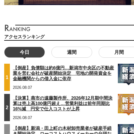
アクセスランキング
今日
週間
月間
【倒産】負債額は約6億円…新潟市中央区の不動産
業を営む会社が破産開始決定 宅地の開発資金を
1
金融機関からの借入金に依存
2026.08.07
【決算】燕市の遠藤製作所、2026年12月期中間決
算は売上高100億円超え…営業利益は前年同期比
2
16%減 円安で仕入コストが上昇
2026.08.07
【倒産】新潟・田上町の木材卸売業者が破産手続
き開始決定 ローコストハウスメーカーの台頭な