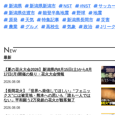
新潟県
新潟県新潟市
NST
#NST
サッカ
新潟県佐渡市
能登半島地震
野球
地震
原発
天気
特集記事
新潟県長岡市
災害
農業
グルメ
高校生
気象
政治
Jリー
最新
【夏の花火大会2026】新潟県内8月15日(土)から8月
17日(月)開催の祭り・花火大会情報
2026.08.08
【長岡花火】「世界へ発信してほしい」“フェニッ
クス”には被災地・熊本への思いも「誰も一人では
ない」平和願う2万発超の花火が観客魅了
2026.08.08