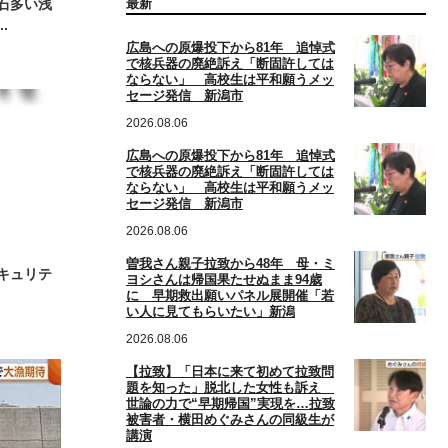
石多い浅
最新
.
広島への原爆投下から81年 追悼式
で核兵器の廃絶訴え「断固許しては
ならない」 高校生は平和願うメッ
セージ発信 新潟市
2026.08.06
広島への原爆投下から81年 追悼式
で核兵器の廃絶訴え「断固許しては
ならない」 高校生は平和願うメッ
セージ発信 新潟市
2026.08.06
曽我さん親子拉致から48年 母・ミ
キュリテ
ヨシさんは帰国果たせぬまま94歳
に 早期救出願いパネル展開催「若
い人に見てもらいたい」新潟
2026.08.06
【拉致】「日本に来て初めて拉致問
題を知った」脱北した女性も訴え
世論の力で“早期帰国”実現を…拉致
被害者・横田めぐみさんの同級生が
講演