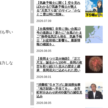
【気象予報士に聞く】空を見れ
ばわかる!?気象予報士が教え
る”天気下り坂”のサイン「かな
6
とこ雲は特に危険」
2026.07.09
【台風情報】非常に強い台風13
刻も早い
号の進路は？新たに“台風のたま
ご”熱帯低気圧も発生 気象予報
7
士「お盆前後に影響も。最新情
報の確認を」
2026.08.05
【長岡まつり花火物語】「正三
尺玉」誕生から100年…長岡の夜
協力しな
空を彩り続けた花火の歴史と継
8
承 長岡花火に込められた思い
2026.08.01
“消費税”引き下げに新潟県知事
「地方財政へ手当てを」 全市
町村分あわせ約400億円の減収見
9
込み
2026.08.05