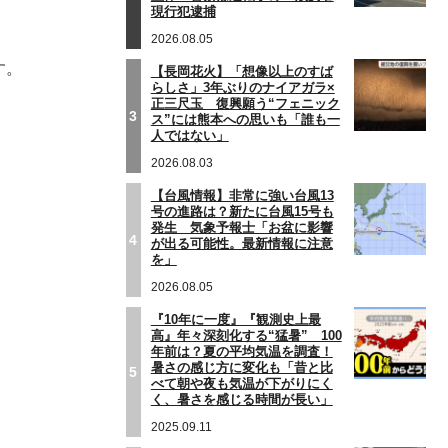
現行犯逮捕
2026.08.05
す。
【長岡花火】「想像以上のすば
らしさ」3年ぶりのナイアガラ×
正三尺玉 復興願う“フェニック
3
ス”には熊本への思いも「誰も一
人ではない」
2026.08.03
【台風情報】非常に強い台風13
号の進路は？新たに台風15号も
発生 気象予報士「お盆に影響
4
が出る可能性。最新情報に注意
を」
2026.08.05
『10年に一度』『観測史上最
高』年々深刻化する“猛暑” 100
年前は？夏の平均気温を調査！
暑さの感じ方に変化も「昔と比
5
べて朝や夜も気温が下がりにく
く、暑さを感じる時間が長い」
2025.09.11