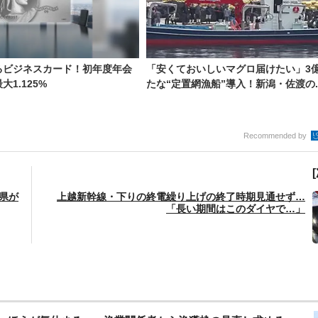
るビジネスカード！初年度年会
「安くておいしいマグロ届けたい」3
1.125%
たな“定置網漁船”導入！新潟・佐渡の..
Recommended by
県が
上越新幹線・下りの終電繰り上げの終了時期見通せず…
「長い期間はこのダイヤで…」