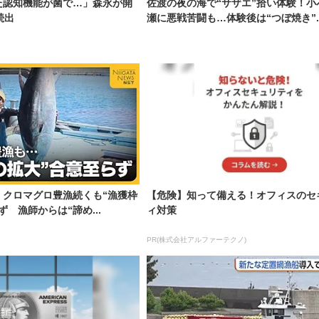
た認知機能が菌で…」森永が開
佐渡の夜の海で“サザエ”拾い体験！小
続出
瀬に悪戦苦闘も…体験後は“つぼ焼き”..
」クロマグロ豊漁続くも“漁獲枠
【危険】知って備える！オフィスのセ
 漁師からは“諦め...
ィ対策
PR(株式会社アルファーテクノ)