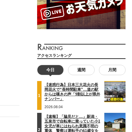
アクセスランキング
今日
週間
月間
【迷惑行為】日本三大花火の長
岡花火で“長時間駐車”…道の駅
からは嘆きの声「9割以上が県外
1
ナンバー」
2026.08.04
【速報】「脇見だと…」新潟・
五泉市で自転車に乗っていた小1
女児が車にはねられ意識不明の
2
重体 警察は運転手の61歳女を