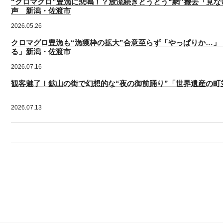
“クロマグロ”豊漁に悲鳴！？放流続きとうとう“網”撤去「見
声 新潟・佐渡市
2026.05.26
クロマグロ豊漁も“漁獲枠の拡大”合意至らず「やっぱりか…」
る」新潟・佐渡市
2026.07.16
観客魅了！鉱山の街で幻想的な“夜の御前踊り”「世界遺産の
2026.07.13