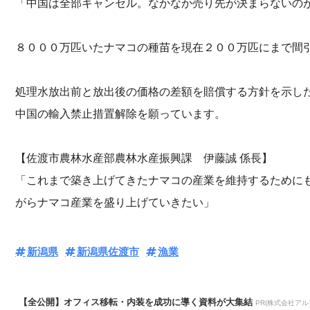
「中国は全部キャンセル。なかなか売り先が決まらないの
８０００万匹いたナマコの種苗を現在２００万匹にまで間
処理水放出前と放出後の価格の差額を賠償する方針を示し
中国の輸入禁止措置解除を願っています。
【佐渡市農林水産部農林水産振興課 伊藤誠 係長】
「これまで築き上げてきたナマコの産業を維持するために
がらナマコ産業を盛り上げていきたい」
新潟県
新潟県佐渡市
漁業
【全公開】オフィス移転・内装を成功に導く資料が大集結
PR(株式会社アル