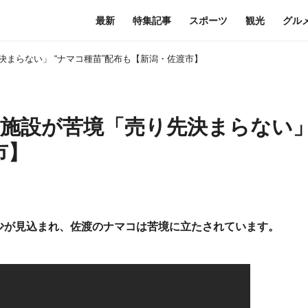
最新
特集記事
スポーツ
観光
グル
まらない」 “ナマコ種苗”配布も【新潟・佐渡市】
施設が苦境「売り先決まらない」
市】
少が見込まれ、佐渡のナマコは苦境に立たされています。