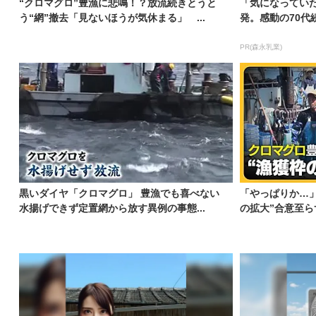
“クロマグロ”豊漁に悲鳴！？放流続きとうと
「気になってい
う“網”撤去「見ないほうが気休まる」 ...
発。感動の70代
PR(森永乳業)
黒いダイヤ「クロマグロ」 豊漁でも喜べない
「やっぱりか…
水揚げできず定置網から放す異例の事態...
の拡大”合意至らず