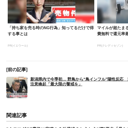
「持ち家を売る時のNG行為」知ってるだけで得
マイルが超たま
する事とは
費無料で還元率最大
PR(イエウール)
PR(クレディセゾン)
[前の記事]
新潟県内で今季初… 野鳥から“鳥インフル”陽性反応 
注意喚起「最大限の警戒を」
関連記事