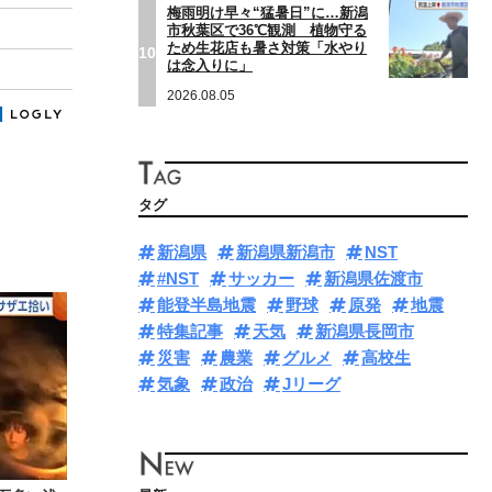
梅雨明け早々“猛暑日”に…新潟
市秋葉区で36℃観測 植物守る
ため生花店も暑さ対策「水やり
10
は念入りに」
2026.08.05
タグ
新潟県
新潟県新潟市
NST
#NST
サッカー
新潟県佐渡市
能登半島地震
野球
原発
地震
特集記事
天気
新潟県長岡市
災害
農業
グルメ
高校生
気象
政治
Jリーグ