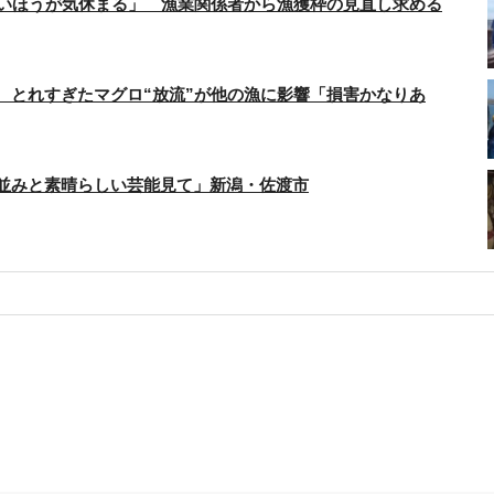
ないほうが気休まる」 漁業関係者から漁獲枠の見直し求める
 とれすぎたマグロ“放流”が他の漁に影響「損害かなりあ
町並みと素晴らしい芸能見て」新潟・佐渡市