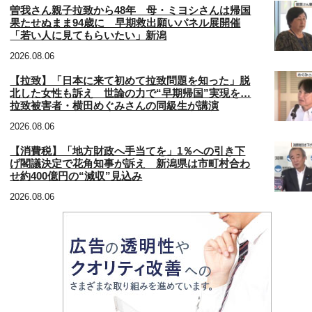
曽我さん親子拉致から48年 母・ミヨシさんは帰国
果たせぬまま94歳に 早期救出願いパネル展開催
「若い人に見てもらいたい」新潟
2026.08.06
【拉致】「日本に来て初めて拉致問題を知った」脱
北した女性も訴え 世論の力で“早期帰国”実現を…
拉致被害者・横田めぐみさんの同級生が講演
2026.08.06
【消費税】「地方財政へ手当てを」1％への引き下
げ閣議決定で花角知事が訴え 新潟県は市町村合わ
せ約400億円の“減収”見込み
2026.08.06