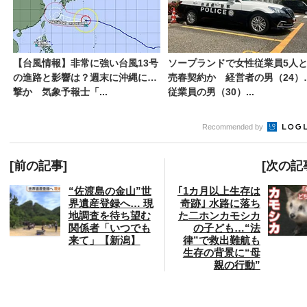
【台風情報】非常に強い台風13号
ソープランドで女性従業員5人
の進路と影響は？週末に沖縄に直
売春契約か 経営者の男（24）
撃か 気象予報士「...
従業員の男（30）...
Recommended by
[前の記事]
[次の記
“佐渡島の金山”世
｢1カ月以上生存は
界遺産登録へ… 現
奇跡｣ 水路に落ち
地調査を待ち望む
た二ホンカモシカ
関係者「いつでも
の子ども…“法
来て」【新潟】
律”で救出難航も
生存の背景に“母
親の行動”