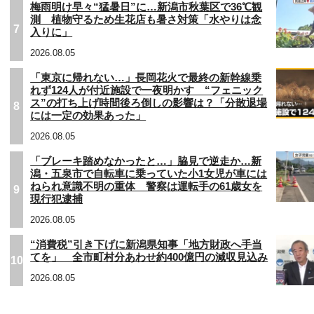
梅雨明け早々“猛暑日”に…新潟市秋葉区で36℃観
測 植物守るため生花店も暑さ対策「水やりは念
7
入りに」
2026.08.05
「東京に帰れない…」長岡花火で最終の新幹線乗
れず124人が付近施設で一夜明かす “フェニック
ス”の打ち上げ時間後ろ倒しの影響は？「分散退場
8
には一定の効果あった」
2026.08.05
「ブレーキ踏めなかったと…」脇見で逆走か…新
潟・五泉市で自転車に乗っていた小1女児が車には
ねられ意識不明の重体 警察は運転手の61歳女を
9
現行犯逮捕
2026.08.05
“消費税”引き下げに新潟県知事「地方財政へ手当
てを」 全市町村分あわせ約400億円の減収見込み
10
2026.08.05