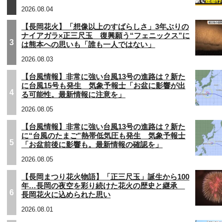
2026.08.04
【長岡花火】「想像以上のすばらしさ」3年ぶりの
ナイアガラ×正三尺玉 復興願う“フェニックス”に
3
は熊本への思いも「誰も一人ではない」
2026.08.03
【台風情報】非常に強い台風13号の進路は？新た
に台風15号も発生 気象予報士「お盆に影響が出
4
る可能性。最新情報に注意を」
2026.08.05
【台風情報】非常に強い台風13号の進路は？新た
に“台風のたまご”熱帯低気圧も発生 気象予報士
5
「お盆前後に影響も。最新情報の確認を」
2026.08.05
【長岡まつり花火物語】「正三尺玉」誕生から100
年…長岡の夜空を彩り続けた花火の歴史と継承
6
長岡花火に込められた思い
2026.08.01