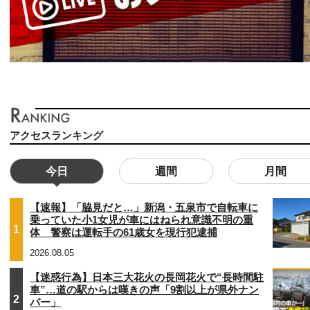
アクセスランキング
今日
週間
月間
【速報】「脇見だと…」新潟・五泉市で自転車に
乗っていた小1女児が車にはねられ意識不明の重
1
体 警察は運転手の61歳女を現行犯逮捕
2026.08.05
【迷惑行為】日本三大花火の長岡花火で“長時間駐
車”…道の駅からは嘆きの声「9割以上が県外ナン
2
バー」