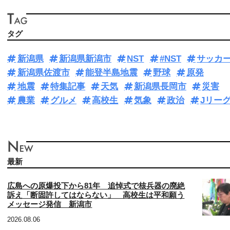
タグ
新潟県
新潟県新潟市
NST
#NST
サッカ
新潟県佐渡市
能登半島地震
野球
原発
地震
特集記事
天気
新潟県長岡市
災害
農業
グルメ
高校生
気象
政治
Jリー
最新
広島への原爆投下から81年 追悼式で核兵器の廃絶
訴え「断固許してはならない」 高校生は平和願う
メッセージ発信 新潟市
2026.08.06