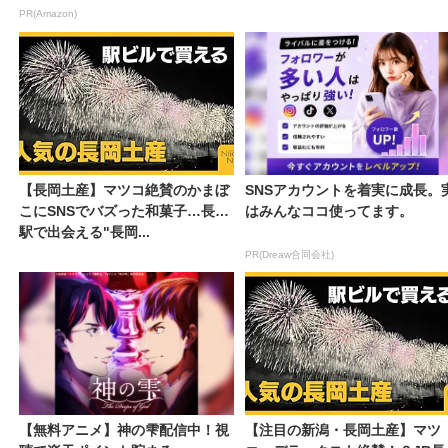
PR(Amazon)
【長岡土産】マツコ絶賛のかまぼ
SNSアカウントを着実に成長。
こにSNSでバズった和菓子…長岡
はみんなココ使ってます。
駅で出会える"長岡...
PR(Dreaw合同会社)
【無料アニメ】神の雫配信中！視
【注目の新潟・長岡土産】マツ