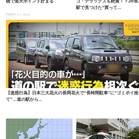
聴で楽天ポイント貯まる
コ・デラックスも絶賛！？JR長
駅で見つけた“買って...
PR(Rチャンネル)
【迷惑行為】日本三大花火の長岡花火で“長時間駐車”に“ゴミポイ捨
て”…道の駅から...