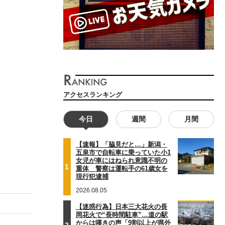
アクセスランキング
今日
週間
月間
【速報】「脇見だと…」新潟・
五泉市で自転車に乗っていた小1
女児が車にはねられ意識不明の
1
重体 警察は運転手の61歳女を
現行犯逮捕
2026.08.05
【迷惑行為】日本三大花火の長
岡花火で“長時間駐車”…道の駅
からは嘆きの声「9割以上が県外
2