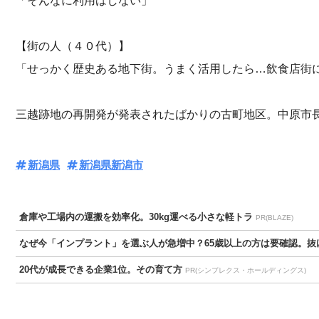
「そんなに利用はしない」
【街の人（４０代）】
「せっかく歴史ある地下街。うまく活用したら…飲食店街
三越跡地の再開発が発表されたばかりの古町地区。中原市
新潟県
新潟県新潟市
倉庫や工場内の運搬を効率化。30kg運べる小さな軽トラ
PR(BLAZE)
なぜ今「インプラント」を選ぶ人が急増中？65歳以上の方は要確認。抜け
20代が成長できる企業1位。その育て方
PR(シンプレクス・ホールディングス)