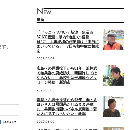
最新
「けっこうヤバい」新潟・魚沼市
37.6℃観測…県内9地点で“猛暑
日”に 工事現場の作業員は「本当に
まいっている」 7日も熱中症に警戒
ます。
を
2026.08.06
広島への原爆投下から81年 追悼式
で核兵器の廃絶訴え「断固許しては
ならない」 高校生は平和願うメッ
セージ発信 新潟市
2026.08.06
曽我さん親子拉致から48年 母・ミ
ヨシさんは帰国果たせぬまま94歳
に 早期救出願いパネル展開催「若
い人に見てもらいたい」新潟
2026.08.06