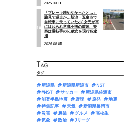
2025.09.11
「ブレーキ踏めなかったと…」
脇見で逆走か…新潟・五泉市で
自転車に乗っていた小1女児が車
にはねられ意識不明の重体 警
10
察は運転手の61歳女を現行犯逮
捕
2026.08.05
タグ
新潟県
新潟県新潟市
NST
#NST
サッカー
新潟県佐渡市
能登半島地震
野球
原発
地震
特集記事
天気
新潟県長岡市
災害
農業
グルメ
高校生
気象
政治
Jリーグ