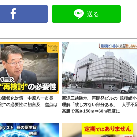
送る
の液状化対策 中原八一市長
新潟三越跡地 再開発ビルの“規模縮小
検討”の必要性に初言及 焦点は
理解「致し方ない部分ある」 人手不
高騰で高さ150m⇒60m程度に