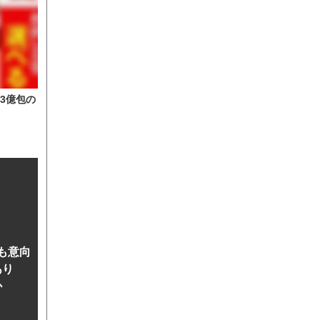
3億包の
も意向
あり
か