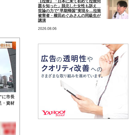
【拉致】「日本に来て初めて拉致問
題を知った」脱北した女性も訴え
世論の力で“早期帰国”実現を…拉致
被害者・横田めぐみさんの同級生が
講演
2026.08.06
”に市長
足・資材