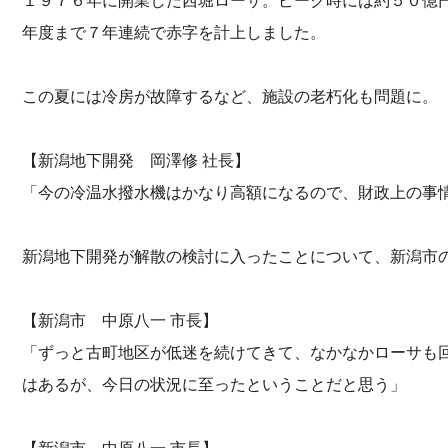
１９７６年に開業した西堀ローサ。ピーク時には約５０億
年度まで７年連続で赤字を計上しました。
この夏には冷房が故障するなど、施設の老朽化も問題に。
【新潟地下開発 岡澤修 社長】
「今の冷温水撥水機はかなり高額になるので、財政上の事
新潟地下開発が解散の検討に入ったことについて、新潟市
【新潟市 中原八一 市長】
「ずっと古町地区が低迷を続けてきて、なかなかローサも
はあるが、今日の状況に至ったということだと思う」