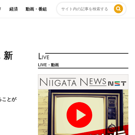
メ
経済
動画・番組
 新
LIVE・動画
ることが