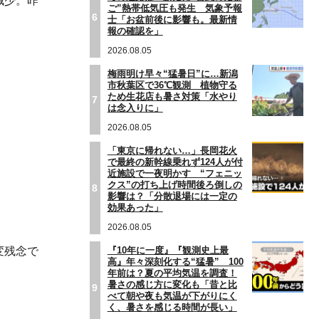
減少。昨
ご”熱帯低気圧も発生 気象予報
6
士「お盆前後に影響も。最新情
報の確認を」
2026.08.05
梅雨明け早々“猛暑日”に…新潟
市秋葉区で36℃観測 植物守る
ため生花店も暑さ対策「水やり
7
は念入りに」
2026.08.05
「東京に帰れない…」長岡花火
で最終の新幹線乗れず124人が付
近施設で一夜明かす “フェニッ
クス”の打ち上げ時間後ろ倒しの
8
影響は？「分散退場には一定の
効果あった」
2026.08.05
『10年に一度』『観測史上最
変残念で
高』年々深刻化する“猛暑” 100
年前は？夏の平均気温を調査！
暑さの感じ方に変化も「昔と比
9
べて朝や夜も気温が下がりにく
く、暑さを感じる時間が長い」