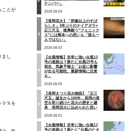
ナンバー」
ることが
2026.08.04
【長岡花火】「想像以上のすば
らしさ」3年ぶりのナイアガラ×
正三尺玉 復興願う“フェニック
3
ス”には熊本への思いも「誰も一
人ではない」
2026.08.03
りまし
【台風情報】非常に強い台風13
号の進路は？新たに台風15号も
発生 気象予報士「お盆に影響
4
が出る可能性。最新情報に注意
を」
2026.08.05
【長岡まつり花火物語】「正三
尺玉」誕生から100年…長岡の夜
空を彩り続けた花火の歴史と継
５０％を
5
承 長岡花火に込められた思い
2026.08.01
【台風情報】非常に強い台風13
号の進路は？新たに“台風のたま