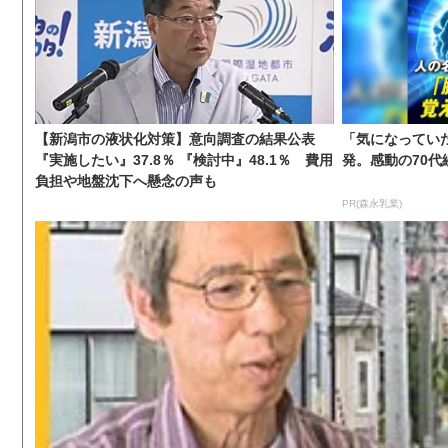
【新潟市の液状化対策】意向調査の結果公表
「気になってい
『実施したい』37.8％ 『検討中』48.1％ 費用
発。感動の70代
負担や地盤沈下へ懸念の声も
PR(森永乳業)