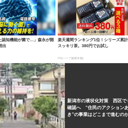
た認知機能が菌で…」森永が開
楽天週間ランキング1位！シリーズ累計
続出
スッキリ茶。380円でお試し
PR(ハーブ健康本舗)
新潟市の液状化対策 西区で
確認へ “住民のアクション
き”の事業はどこまで進むの